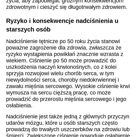
życia, aby zapobiegać groźnym konsekwencjom
zdrowotnym i cieszyć się długotrwałym zdrowiem.
Ryzyko i konsekwencje nadciśnienia u
starszych osób
Nadciśnienie tętnicze po 50 roku życia stanowi
poważne zagrożenie dla zdrowia, zwłaszcza że
ryzyko wystąpienia powikłań znacznie wzrasta z
wiekiem. Ciśnienie po 50 może prowadzić do
uszkodzenia naczyń krwionośnych, co z kolei
sprzyja rozwojowi wielu chorób serca, w tym
niewydolności serca, choroby niedokrwiennej i
zawału mięśnia sercowego. Wysokie ciśnienie krwi
wymusza na sercu cięższą pracę, co może
prowadzić do przerostu mięśnia sercowego i jego
osłabienia.
Nadciśnienie jest także jedną z głównych przyczyn
udarów mózgu, które u osób starszych często
prowadzą do trwałych uszczerbków na zdrowiu lub
śmierci. Zwiększone ciśnienie powoduje osłabienie