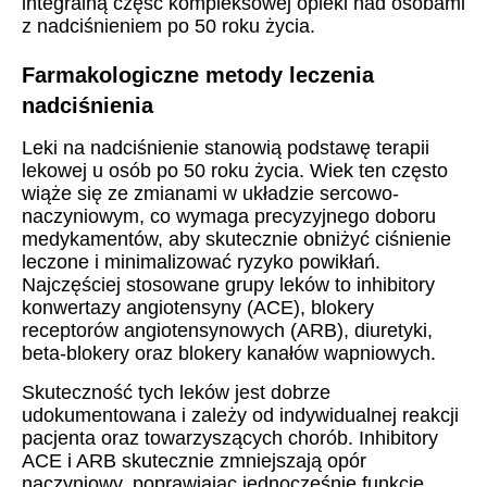
integralną część kompleksowej opieki nad osobami
z nadciśnieniem po 50 roku życia.
Farmakologiczne metody leczenia
nadciśnienia
Leki na nadciśnienie stanowią podstawę terapii
lekowej u osób po 50 roku życia. Wiek ten często
wiąże się ze zmianami w układzie sercowo-
naczyniowym, co wymaga precyzyjnego doboru
medykamentów, aby skutecznie obniżyć ciśnienie
leczone i minimalizować ryzyko powikłań.
Najczęściej stosowane grupy leków to inhibitory
konwertazy angiotensyny (ACE), blokery
receptorów angiotensynowych (ARB), diuretyki,
beta-blokery oraz blokery kanałów wapniowych.
Skuteczność tych leków jest dobrze
udokumentowana i zależy od indywidualnej reakcji
pacjenta oraz towarzyszących chorób. Inhibitory
ACE i ARB skutecznie zmniejszają opór
naczyniowy, poprawiając jednocześnie funkcję