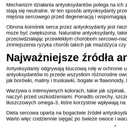
Mechanizm działania antyoksydantów polega na ich z
stają się neutralne. W ten sposób antyoksydanty pr
mięśnia sercowego przed degeneracją i wspomagają 
Obrona komórek serca przez antyoksydanty jest niez
może być zwiększona. Naturalne antyoksydanty, takie j
przeciwdziałając przewlekłym chorobom sercowo-nacz
zmniejszenia ryzyka chorób takich jak miażdżyca czy
Najważniejsze źródła a
Antyoksydanty odgrywają kluczową rolę w ochronie 
antyoksydantów to przede wszystkim różnorodne owoc
jak borówki, maliny i truskawki, bogate w flawonoidy
Warzywa o intensywnych kolorach, takie jak szpinak, j
naczyń przed uszkodzeniami. Ponadto orzechy, szcze
tłuszczowych omega-3, które korzystnie wpływają na ciś
Dieta sercowa oparta na bogactwie źródeł antyoksyd
Warto więc codziennie sięgać po świeże owoce i warz