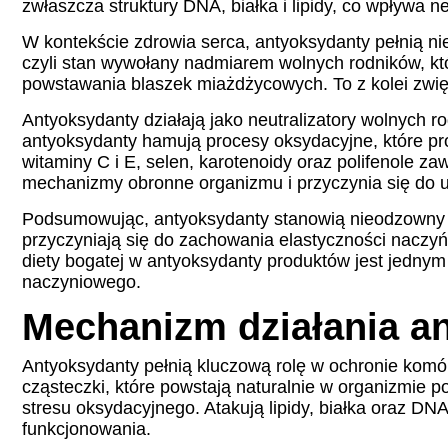
zwłaszcza struktury DNA, białka i lipidy, co wpływa
W kontekście zdrowia serca, antyoksydanty pełnią n
czyli stan wywołany nadmiarem wolnych rodników, kt
powstawania blaszek miażdżycowych. To z kolei zwięk
Antyoksydanty działają jako neutralizatory wolnych 
antyoksydanty hamują procesy oksydacyjne, które pr
witaminy C i E, selen, karotenoidy oraz polifenole 
mechanizmy obronne organizmu i przyczynia się do ut
Podsumowując, antyoksydanty stanowią nieodzown
przyczyniają się do zachowania elastyczności naczy
diety bogatej w antyoksydanty produktów jest jednym
naczyniowego.
Mechanizm działania a
Antyoksydanty pełnią kluczową rolę w ochronie komór
cząsteczki, które powstają naturalnie w organizmie
stresu oksydacyjnego. Atakują lipidy, białka oraz 
funkcjonowania.