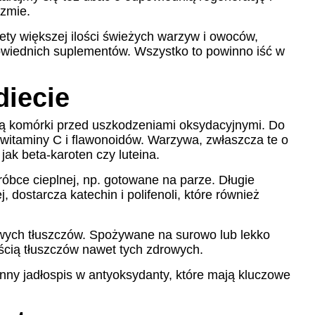
izmie.
ty większej ilości świeżych warzyw i owoców,
powiednich suplementów. Wszystko to powinno iść w
diecie
nią komórki przed uszkodzeniami oksydacyjnymi. Do
o witaminy C i flawonoidów. Warzywa, zwłaszcza te o
jak beta-karoten czy luteina.
óbce cieplnej, np. gotowane na parze. Długie
 dostarcza katechin i polifenoli, które również
owych tłuszczów. Spożywane na surowo lub lekko
ością tłuszczów nawet tych zdrowych.
ny jadłospis w antyoksydanty, które mają kluczowe