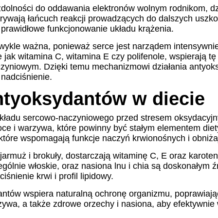
dolności do oddawania elektronów wolnym rodnikom, dzię
zerywają łańcuch reakcji prowadzących do dalszych usz
prawidłowe funkcjonowanie układu krążenia.
wykle ważna, ponieważ serce jest narządem intensywni
ak witamina C, witamina E czy polifenole, wspierają tę o
yniowym. Dzięki temu mechanizmowi działania antyoksy
 nadciśnienie.
ntyoksydantów w diecie
układu sercowo-naczyniowego przed stresem oksydacyjny
e i warzywa, które powinny być stałym elementem diety 
, które wspomagają funkcje naczyń krwionośnych i obniża
armuż i brokuły, dostarczają witaminę C, E oraz karotenoi
gólnie włoskie, oraz nasiona lnu i chia są doskonały
nienie krwi i profil lipidowy.
antów wspiera naturalną ochronę organizmu, poprawiają
ywa, a także zdrowe orzechy i nasiona, aby efektywnie 