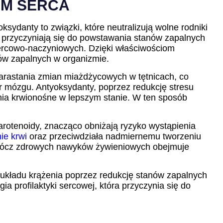
OM SERCA
ydanty to związki, które neutralizują wolne rodniki
i przyczyniają się do powstawania stanów zapalnych
ercowo-naczyniowych. Dzięki właściwościom
nów zapalnych w organizmie.
narastania zmian miażdżycowych w tętnicach, co
r mózgu. Antyoksydanty, poprzez redukcję stresu
ia krwionośne w lepszym stanie. W ten sposób
karotenoidy, znacząco obniżają ryzyko wystąpienia
nie krwi
oraz przeciwdziała nadmiernemu tworzeniu
oprócz zdrowych nawyków żywieniowych obejmuje
układu krążenia poprzez redukcję stanów zapalnych
a profilaktyki sercowej, która przyczynia się do