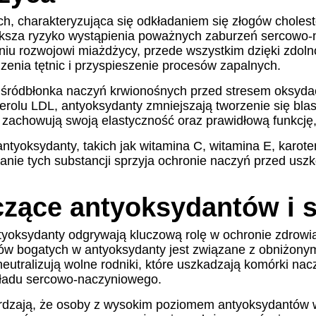
, charakteryzująca się odkładaniem się złogów choleste
sza ryzyko wystąpienia poważnych zaburzeń sercowo-na
iu rozwojowi miażdżycy, przede wszystkim dzięki zdoln
enia tętnic i przyspieszenie procesów zapalnych.
śródbłonka naczyń krwionośnych przed stresem oksydacy
rolu LDL, antyoksydanty zmniejszają tworzenie się bla
 zachowują swoją elastyczność oraz prawidłową funkcję,
ntyoksydanty, takich jak witamina C, witamina E, karot
nie tych substancji sprzyja ochronie naczyń przed usz
zące antyoksydantów i 
yoksydanty odgrywają kluczową rolę w ochronie zdrowia
ów bogatych w antyoksydanty jest związane z obniżonym 
eutralizują wolne rodniki, które uszkadzają komórki na
kładu sercowo-naczyniowego.
rdzają, że osoby z wysokim poziomem antyoksydantów w