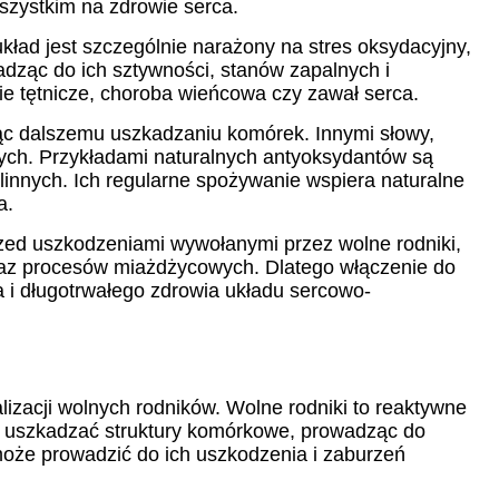
szystkim na zdrowie serca.
ład jest szczególnie narażony na stres oksydacyjny,
dząc do ich sztywności, stanów zapalnych i
ie tętnicze, choroba wieńcowa czy zawał serca.
ając dalszemu uszkadzaniu komórek. Innymi słowy,
ych. Przykładami naturalnych antyoksydantów są
linnych. Ich regularne spożywanie wspiera naturalne
a.
rzed uszkodzeniami wywołanymi przez wolne rodniki,
oraz procesów miażdżycowych. Dlatego włączenie do
a i długotrwałego zdrowia układu sercowo-
izacji wolnych rodników. Wolne rodniki to reaktywne
że uszkadzać struktury komórkowe, prowadząc do
może prowadzić do ich uszkodzenia i zaburzeń