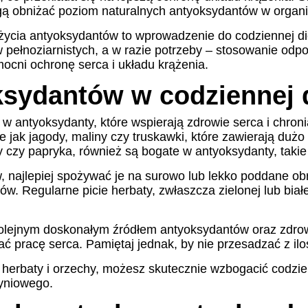
ogą obniżać poziom naturalnych antyoksydantów w organ
ycia antyoksydantów to wprowadzenie do codziennej die
w pełnoziarnistych, a w razie potrzeby – stosowanie od
ocni ochronę serca i układu krążenia.
ksydantów w codziennej 
 w antyoksydanty, które wspierają zdrowie serca i chro
e jak jagody, maliny czy truskawki, które zawierają duż
 czy papryka, również są bogate w antyoksydanty, takie 
najlepiej spożywać je na surowo lub lekko poddane obr
Regularne picie herbaty, zwłaszcza zielonej lub białej,
ą kolejnym doskonałym źródłem antyoksydantów oraz zdr
rać pracę serca. Pamiętaj jednak, by nie przesadzać z il
erbaty i orzechy, możesz skutecznie wzbogacić codzien
yniowego.