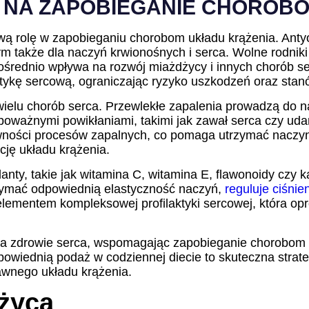
NA ZAPOBIEGANIE CHOROB
rolę w zapobieganiu chorobom układu krążenia. Antyoks
m także dla naczyń krwionośnych i serca. Wolne rodnik
ośrednio wpływa na rozwój miażdżycy i innych chorób s
ktykę sercową, ograniczając ryzyko uszkodzeń oraz sta
wielu chorób serca. Przewlekłe zapalenia prowadzą do 
poważnymi powikłaniami, takimi jak zawał serca czy uda
wności procesów zapalnych, co pomaga utrzymać naczyn
ję układu krążenia.
nty, takie jak witamina C, witamina E, flawonoidy czy 
zymać odpowiednią elastyczność naczyń,
reguluje ciśnie
elementem kompleksowej profilaktyki sercowej, która 
a zdrowie serca, wspomagając zapobieganie chorobom 
owiednią podaż w codziennej diecie to skuteczna strategi
wnego układu krążenia.
życa