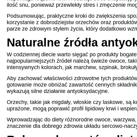
ilość snu, ponieważ przewlekły stres i zmęczenie m
Podsumowując, praktyczne kroki do zwiększenia spoż
korzystanie z dobrodziejstw orzechów oraz produktó
parze ze zdrowym stylem życia, który dodatkowo wzm
Naturalne źródła antyo
W codziennej diecie warto sięgać po produkty bogate
najpopularniejszych źródeł należą świeże owoce, taki
intensywnych kolorach, jak marchew, szpinak, brokuły
Aby zachować właściwości zdrowotne tych produktów, 
gotowanie może obniżać zawartość cennych składników. 
wykazują silne działanie antyoksydacyjne.
Orzechy, takie jak migdały, włoskie czy laskowe, s
uprażone, mogą poprawić profil lipidowy krwi i wspie
Wprowadzając do diety różnorodne owoce, warzywa, h
znaczenie dla dobrego zdrowia układu sercowo-nacz