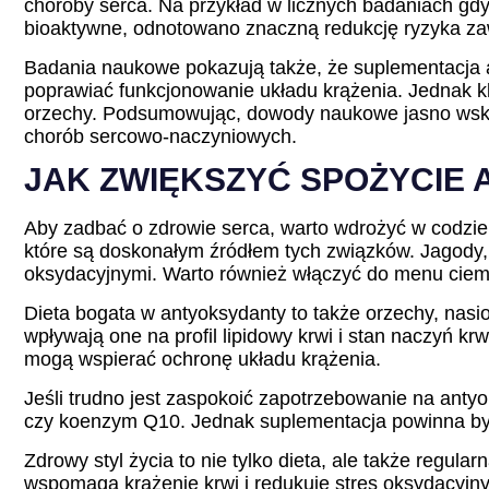
choroby serca. Na przykład w licznych badaniach g
bioaktywne, odnotowano znaczną redukcję ryzyka za
Badania naukowe pokazują także, że suplementacja
poprawiać funkcjonowanie układu krążenia. Jednak kl
orzechy. Podsumowując, dowody naukowe jasno wskaz
chorób sercowo-naczyniowych.
JAK ZWIĘKSZYĆ SPOŻYCIE
Aby zadbać o zdrowie serca, warto wdrożyć w codzie
które są doskonałym źródłem tych związków. Jagody, m
oksydacyjnymi. Warto również włączyć do menu ciemno
Dieta bogata w antyoksydanty to także orzechy, nasio
wpływają one na profil lipidowy krwi i stan naczyń k
mogą wspierać ochronę układu krążenia.
Jeśli trudno jest zaspokoić zapotrzebowanie na anty
czy koenzym Q10. Jednak suplementacja powinna by
Zdrowy styl życia to nie tylko dieta, ale także regul
wspomaga krążenie krwi i redukuje stres oksydacyjny,