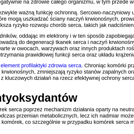
 negatywnie na zdrowie całego organizmu, w tym przede w
iezwykle ważną funkcję ochronną. Sercowo-naczyniowy uk
óre mogą uszkadzać ściany naczyń krwionośnych, prowa
sza ryzyko rozwoju chorób serca, takich jak nadciśnien
rodników, oddając im elektrony i w ten sposób zapobieg
owadzą do degeneracji tkanek serca i naczyń krwionośn
zawarte w owocach, warzywach oraz innych produktach roś
rzymania prawidłowej funkcji serca oraz układu krążeni
y
element profilaktyki zdrowia serca
. Chroniąc komórki p
ń krwionośnych, zmniejszają ryzyko stanów zapalnych 
 z kluczowych działań na rzecz efektywnej ochrony serc
ntyoksydantów
ek serca poprzez mechanizm działania oparty na neutral
 podczas przemian metabolicznych, lecz ich nadmiar mo
DNA komórek, co szczególnie w przypadku komórek serca 