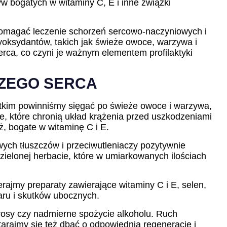
 bogatych w witaminy C, E i inne związki
omagać leczenie schorzeń sercowo-naczyniowych i
tyoksydantów, takich jak świeże owoce, warzywa i
ca, co czyni je ważnym elementem profilaktyki
SZEGO SERCA
stkim powinniśmy sięgać po świeże owoce i warzywa,
le, które chronią układ krążenia przed uszkodzeniami
ż, bogate w witaminę C i E.
wych tłuszczów i przeciwutleniaczy pozytywnie
zielonej herbacie, które w umiarkowanych ilościach
rajmy preparaty zawierające witaminy C i E, selen,
ru i skutków ubocznych.
ierosy czy nadmierne spożycie alkoholu. Ruch
tarajmy się też dbać o odpowiednią regenerację i