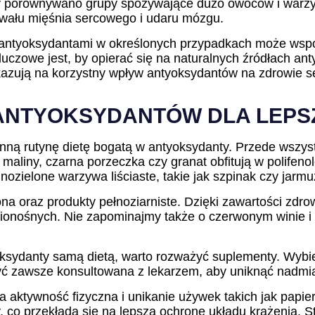
dy porównywano grupy spożywające dużo owoców i warzyw
wału mięśnia sercowego i udaru mózgu.
 antyoksydantami w określonych przypadkach może wsp
uczowe jest, by opierać się na naturalnych źródłach an
ują na korzystny wpływ antyoksydantów na zdrowie ser
 ANTYOKSYDANTÓW DLA LEP
nną rutynę dietę bogatą w antyoksydanty. Przede wszy
aliny, czarna porzeczka czy granat obfitują w polifeno
zielone warzywa liściaste, takie jak szpinak czy jarmu
na oraz produkty pełnoziarniste. Dzięki zawartości zdro
rwionośnych. Nie zapominajmy także o czerwonym winie i 
oksydanty samą dietą, warto rozważyć suplementy. Wybie
ć zawsze konsultowana z lekarzem, aby uniknąć nadmia
arna aktywność fizyczna i unikanie używek takich jak pap
 co przekłada się na lepszą ochronę układu krążenia. S