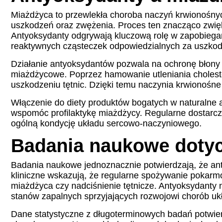
Miażdżyca to przewlekła choroba naczyń krwionośnych
uszkodzeń oraz zwężenia. Proces ten znacząco zwięk
Antyoksydanty odgrywają kluczową rolę w zapobiegan
reaktywnych cząsteczek odpowiedzialnych za uszkodz
Działanie antyoksydantów pozwala na ochronę błony 
miażdżycowe. Poprzez hamowanie utleniania choleste
uszkodzeniu tętnic. Dzięki temu naczynia krwionośne
Włączenie do diety produktów bogatych w naturalne a
wspomóc profilaktykę miażdżycy. Regularne dostarcza
ogólną kondycję układu sercowo-naczyniowego.
Badania naukowe dotyc
Badania naukowe jednoznacznie potwierdzają, że ant
kliniczne wskazują, że regularne spożywanie pokarm
miażdżyca czy nadciśnienie tętnicze. Antyoksydanty n
stanów zapalnych sprzyjających rozwojowi chorób u
Dane statystyczne z długoterminowych badań potwie