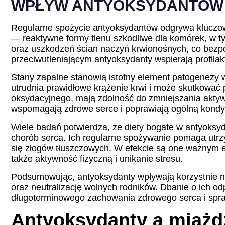
WPŁYW ANTYOKSYDANTÓW 
Regularne spożycie antyoksydantów odgrywa kluczową 
— reaktywne formy tlenu szkodliwe dla komórek, w ty
oraz uszkodzeń ścian naczyń krwionośnych, co bezp
przeciwutleniającym antyoksydanty wspierają profila
Stany zapalne stanowią istotny element patogenezy 
utrudnia prawidłowe krążenie krwi i może skutkować 
oksydacyjnego, mają zdolność do zmniejszania akty
wspomagają zdrowe serce i poprawiają ogólną kondyc
Wiele badań potwierdza, że diety bogate w antyoksyda
chorób serca. Ich regularne spożywanie pomaga utr
się złogów tłuszczowych. W efekcie są one ważnym 
także aktywność fizyczną i unikanie stresu.
Podsumowując, antyoksydanty wpływają korzystnie n
oraz neutralizację wolnych rodników. Dbanie o ich odp
długoterminowego zachowania zdrowego serca i spra
Antyoksydanty a miażd