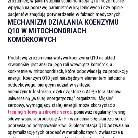
zrozumieć, w jakim stopniu suplementacja Q10 może realnie
wpłynąć na poprawę parametrów krążeniowych i czy opinie
pacjentów znajdują potwierdzenie w faktach medycznych.
MECHANIZM DZIAŁANIA KOENZYMU
Q10 W MITOCHONDRIACH
KOMÓRKOWYCH
Podstawą zrozumienia wpływu koenzymu Q10 na układ
krwionośny jest analiza jego roli wewnątrz komórek, a
konkretnie w mitochondriach, które odpowiadają za produkcję
energii. Koenzym Q10 jest niezbędnym elementem łańcucha
oddechowego, biorącym udział w syntezie
adenozynotrifosforanu, czyli cząsteczki ATP, która stanowi
uniwersalną „walutę energetyczną” organizmu. Mięsień
sercowy, wymagający stałej energii, może skorzystać z
trening siłowy a zdrowie serca
, ponieważ regularny trening
siłowy wspiera produkcję ATP i wzmacnia siłę skurczu serca,
poprawiając pompowanie krwi. Suplementacja Q10 pozwala na
optymalizację tych procesów metabolicznych, zwłaszcza u