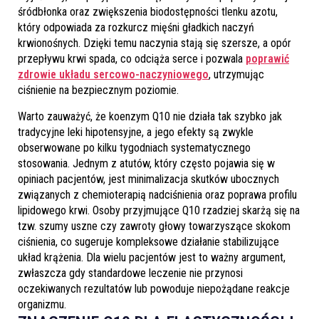
śródbłonka oraz zwiększenia biodostępności tlenku azotu,
który odpowiada za rozkurcz mięśni gładkich naczyń
krwionośnych. Dzięki temu naczynia stają się szersze, a opór
przepływu krwi spada, co odciąża serce i pozwala
poprawić
zdrowie układu sercowo-naczyniowego
, utrzymując
ciśnienie na bezpiecznym poziomie.
Warto zauważyć, że koenzym Q10 nie działa tak szybko jak
tradycyjne leki hipotensyjne, a jego efekty są zwykle
obserwowane po kilku tygodniach systematycznego
stosowania. Jednym z atutów, który często pojawia się w
opiniach pacjentów, jest minimalizacja skutków ubocznych
związanych z chemioterapią nadciśnienia oraz poprawa profilu
lipidowego krwi. Osoby przyjmujące Q10 rzadziej skarżą się na
tzw. szumy uszne czy zawroty głowy towarzyszące skokom
ciśnienia, co sugeruje kompleksowe działanie stabilizujące
układ krążenia. Dla wielu pacjentów jest to ważny argument,
zwłaszcza gdy standardowe leczenie nie przynosi
oczekiwanych rezultatów lub powoduje niepożądane reakcje
organizmu.