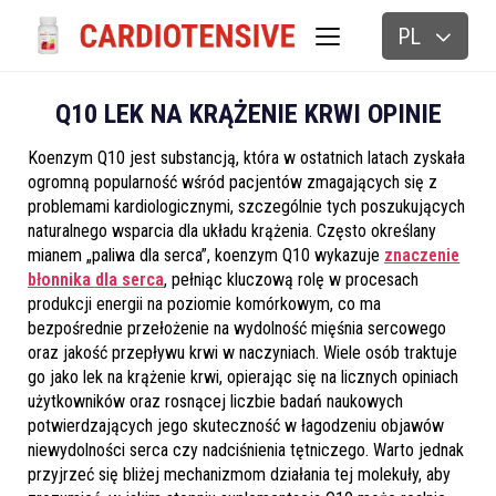
PL
BLOG
Q10 LEK NA KRĄŻENIE KRWI OPINIE
Koenzym Q10 jest substancją, która w ostatnich latach zyskała
ogromną popularność wśród pacjentów zmagających się z
problemami kardiologicznymi, szczególnie tych poszukujących
naturalnego wsparcia dla układu krążenia. Często określany
mianem „paliwa dla serca”, koenzym Q10 wykazuje
znaczenie
błonnika dla serca
, pełniąc kluczową rolę w procesach
produkcji energii na poziomie komórkowym, co ma
bezpośrednie przełożenie na wydolność mięśnia sercowego
oraz jakość przepływu krwi w naczyniach. Wiele osób traktuje
go jako lek na krążenie krwi, opierając się na licznych opiniach
użytkowników oraz rosnącej liczbie badań naukowych
potwierdzających jego skuteczność w łagodzeniu objawów
niewydolności serca czy nadciśnienia tętniczego. Warto jednak
przyjrzeć się bliżej mechanizmom działania tej molekuły, aby