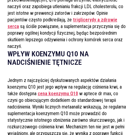
naczyń oraz zapobiega utlenianiu frakcji LDL cholesterolu, co
jest istotne w prewencji zatorów i zakrzepów. Opinie
pacjentów często podkreślają, że
triglicerydy a zdrowie
serca
są ściśle powiązane, a suplementacja przyczynia się do
poprawy ogólnej kondycji fizycznej, będąc bezpośrednim
skutkiem lepszego odżywienia i ochrony komórek serca oraz
naczyń.
WPŁYW KOENZYMU Q10 NA
NADCIŚNIENIE TĘTNICZE
Jednym z najczęściej dyskutowanych aspektów działania
koenzymu Q10 jest jego wpływ na regulację ciśnienia krwi, a
także dostępna
cena koenzymu Q10
w aptece dr max, co
czyni go obiecującym dodatkiem do standardowej terapii
nadciśnienia. Wyniki licznych metaanaliz wskazują, że regularna
suplementacja koenzymem Q10 może prowadzić do
statystycznie istotnego obniżenia zarówno skurczowego, jak i
rozkurczowego ciśnienia krwi. Mechanizm ten nie jest w pełni
wyjaśniony, ale przypuszcza się, że wynika z poprawy funkcji