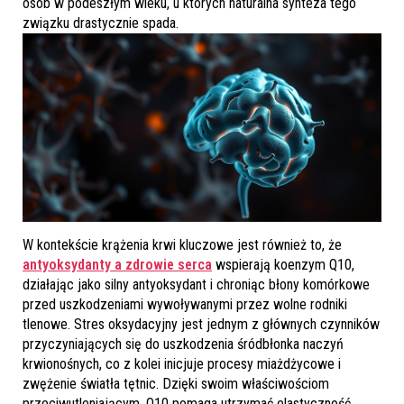
osób w podeszłym wieku, u których naturalna synteza tego
związku drastycznie spada.
W kontekście krążenia krwi kluczowe jest również to, że
antyoksydanty a zdrowie serca
wspierają koenzym Q10,
działając jako silny antyoksydant i chroniąc błony komórkowe
przed uszkodzeniami wywoływanymi przez wolne rodniki
tlenowe. Stres oksydacyjny jest jednym z głównych czynników
przyczyniających się do uszkodzenia śródbłonka naczyń
krwionośnych, co z kolei inicjuje procesy miażdżycowe i
zwężenie światła tętnic. Dzięki swoim właściwościom
przeciwutleniającym, Q10 pomaga utrzymać elastyczność