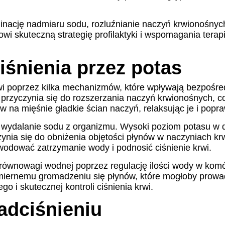
nację nadmiaru sodu, rozluźnianie naczyń krwionośnych 
wi skuteczną strategię profilaktyki i wspomagania terap
iśnienia przez potas
rwi poprzez kilka mechanizmów, które wpływają bezpośr
rzyczynia się do rozszerzania naczyń krwionośnych, c
w na mięśnie gładkie ścian naczyń, relaksując je i popra
ydalanie sodu z organizmu. Wysoki poziom potasu w di
zynia się do obniżenia objętości płynów w naczyniach krw
odować zatrzymanie wody i podnosić ciśnienie krwi.
ównowagi wodnej poprzez regulację ilości wody w komó
miernemu gromadzeniu się płynów, które mogłoby prowa
 i skutecznej kontroli ciśnienia krwi.
adciśnieniu