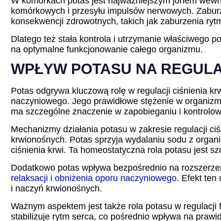
W komórkach potas jest najważniejszym jonem wewn
komórkowych i przesyłu impulsów nerwowych. Zabur
konsekwencji zdrowotnych, takich jak zaburzenia ry
Dlatego też stała kontrola i utrzymanie właściwego p
na optymalne funkcjonowanie całego organizmu.
WPŁYW POTASU NA REGULAC
Potas odgrywa kluczową rolę w regulacji ciśnienia 
naczyniowego. Jego prawidłowe stężenie w organizmie 
ma szczególne znaczenie w zapobieganiu i kontrolow
Mechanizmy działania potasu w zakresie regulacji ci
krwionośnych. Potas sprzyja wydalaniu sodu z organi
ciśnienia krwi. Ta homeostatyczna rola potasu jest s
Dodatkowo potas wpływa bezpośrednio na rozszerzeni
relaksacji i obniżenia oporu naczyniowego
. Efekt ten
i naczyń krwionośnych.
Ważnym aspektem jest także rola potasu w regulacji
stabilizuje rytm serca, co pośrednio wpływa na praw