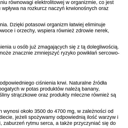
iu równowagi elektrolitowej w organizmie, co jest
u wpływa na rozkurcz naczyń krwionośnych oraz
a. Dzięki potasowi organizm łatwiej eliminuje
owoce i orzechy, wspiera również zdrowie nerek,
nienia u osób już zmagających się z tą dolegliwością.
 może znacznie zmniejszyć ryzyko powikłań sercowo-
odpowiedniego ciśnienia krwi. Naturalne źródła
 bogatych w potas produktów należą banany,
ośliny strączkowe oraz produkty mleczne również są
h wynosi około 3500 do 4700 mg, w zależności od
 diecie, jeżeli spożywamy odpowiednią ilość warzyw i
 zaburzeń rytmu serca, a także przyczyniać się do