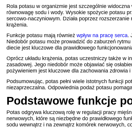
Rola potasu w organizmie jest szczególnie widoczna
równowagę sodu i wody. Wysokie spożycie potasu przy
sercowo-naczyniowym. Działa poprzez rozszerzanie n
krążenia.
Funkcje potasu mają również
wpływ na pracę serca
.
Niedobór potasu może prowadzić do zaburzeń rytmu 
diecie jest kluczowe dla prawidłowego funkcjonowani
Oprócz układu krążenia, potas uczestniczy także w
zasadowej. Jego niedobór może objawiać się osłabie
pożywieniem jest kluczowe dla zachowania zdrowia 
Podsumowując, potas pełni wiele istotnych funkcji pot
niezaprzeczalna. Odpowiednia podaż potasu pomaga c
Podstawowe funkcje p
Potas odgrywa kluczową rolę w regulacji pracy mięś
nerwowych, które są niezbędne do prawidłowego fun
sodu wewnątrz i na zewnątrz komórek nerwowych, co