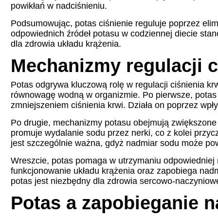
powikłań w nadciśnieniu.
Podsumowując, potas ciśnienie reguluje poprzez elimi
odpowiednich źródeł potasu w codziennej diecie stano
dla zdrowia układu krążenia.
Mechanizmy regulacji c
Potas odgrywa kluczową rolę w regulacji ciśnienia k
równowagę wodną w organizmie. Po pierwsze, potas p
zmniejszeniem ciśnienia krwi. Działa on poprzez wpły
Po drugie, mechanizmy potasu obejmują zwiększone w
promuje wydalanie sodu przez nerki, co z kolei przyc
jest szczególnie ważna, gdyż nadmiar sodu może pow
Wreszcie, potas pomaga w utrzymaniu odpowiedniej r
funkcjonowanie układu krążenia oraz zapobiega nad
potas jest niezbędny dla zdrowia sercowo-naczyniowego
Potas a zapobieganie n