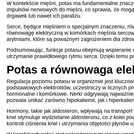
W kontekście mięśni, potas ma fundamentalne znacze
impulsów nerwowych do mięśni, co sprawia, że mogą
drgawek lub nawet ich paraliżu.
Serce, będące mięśniem o specjalnym znaczeniu, r
równowagę elektryczną w komórkach mięśnia sercoweg
arytmiami, które są poważnym zagrożeniem dla zdro
Podsumowując, funkcje potasu obejmują wspieranie 
utrzymanie prawidłowego rytmu serca. Dzięki temu p
Potas a równowaga elek
Regulacja poziomu potasu w organizmie jest kluczowa
podstawowych elektrolitów, uczestniczy w licznych pr
hormonalne i komórkowe. Nerki odgrywają najważniej
pozwala unikać zarówno hipokaliemii, jak i hiperkaliem
Hormony, takie jak aldosteron, wpływają na transpor
krwi stymuluje wydzielanie aldosteronu, co z kolei
kontroli ciśnienia krwi i utrzymania objętości płynów 