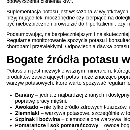
podwyższenia ciśnienia krwi.
Suplementacja potasu jest wskazana w wyjątkowych p
przyjmujące leki moczopędne czy cierpiące na dole
być niebezpieczne i prowadzić do hiperkaliemii, czy
Podsumowując, najbezpieczniejszym i najskuteczniej
Regularne monitorowanie spożycia potasu i konsulta
chorobami przewlekłymi. Odpowiednia dawka potasu to
Bogate źródła potasu w
Potassium jest niezwykle ważnym minerałem, którego
produktów zawierających potas może znacząco popra
warzyw potasowych, które warto spożywać regularnie
Banany
– jedna z najbardziej znanych i dostępn
poprawę pracy mięśni.
Awokado
– nie tylko źródło zdrowych tłuszczów,
Ziemniaki
– warzywa potasowe, szczególnie w form
Szpinak i boćwina
– ciemnozielone warzywa liśc
Pomarańcze i sok pomarańczowy
– owoce bogat