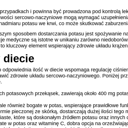
rzypadkach i powinna być prowadzona pod kontrolą leka
gliwości sercowo-naczyniowe mogą wymagać uzupełnieni
li nadmiaru potasu we krwi, co może skutkować zaburzeni
szym sposobem dostarczania potasu jest spożywanie nat
cje medyczne są istotne w unikaniu zarówno niedoborów,
 kluczowy element wspierający zdrowie układu krążenia
 diecie
 odpowiednia ilość w diecie wspomaga regulację ciśnien
wić zdrowie układu sercowo-naczyniowego. Poniżej prz
.
ych potasowych przekąsek, zawierają około 400 mg potasu
 ale również bogate w potas, wspierające prawidłowe fu
ie pieczonej ze skórką, dostarczają dużej ilości tego m
iaste, które są doskonałym źródłem potasu oraz innych
e w potas oraz witaminę C, dobra opcja na orzeźwiając