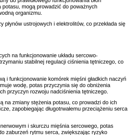
dny do prawidłowego funkcjonowania błon
a potasu, mogą prowadzić do poważnych
 wodną organizmu.
płynów ustrojowych i elektrolitów, co przekłada się
ących na funkcjonowanie układu sercowo-
ymaniu stabilnej regulacji ciśnienia tętniczego, co
ową i funkcjonowanie komórek mięśni gładkich naczyń
ymuje wodę, potas przyczynia się do obniżenia
ch przyczyn rozwoju nadciśnienia tętniczego.
 na zmiany stężenia potasu, co prowadzi do ich
tnicze, zapobiegając długotrwałemu przeciążeniu serca
e nerwowym i skurczu mięśnia sercowego, potas
 do zaburzeń rytmu serca, zwiększając ryzyko