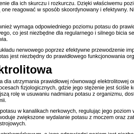
nie dla ich skurczu i rozkurczu. Dzięki właściwemu po
 one reagować w sposób skoordynowany i efektywny. Ni
ównież wymaga odpowiedniego poziomu potasu do prawi
o, co jest niezbędne dla regularnego i silnego bicia 
wia.
układu nerwowego poprzez efektywne przewodzenie imp
otas jest niezbędny do prawidłowego funkcjonowania or
trolitowa
 dla utrzymania prawidłowej równowagi elektrolitowej o
ocesach fizjologicznych, gdzie jego stężenie jest ściś
szą rolę w usuwaniu nadmiaru potasu z organizmu, dost
ii.
t potasu w kanalikach nerkowych, regulując jego pozio
 powoduje zwiększone wydalanie potasu z moczem oraz za
ustrojowych.