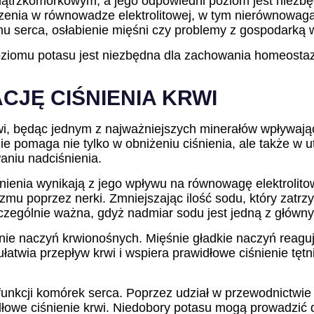
ątrzkomórkowym, a jego odpowiedni poziom jest niezbę
zenia w równowadze elektrolitowej, w tym nierównowag
tmu serca, osłabienie mięśni czy problemy z gospodarką
oziomu potasu jest niezbędna dla zachowania homeostazy 
JĘ CIŚNIENIA KRWI
krwi, będąc jednym z najważniejszych minerałów wpływaj
pomaga nie tylko w obniżeniu ciśnienia, ale także w utrz
aniu nadciśnienia.
śnienia wynikają z jego wpływu na równowagę elektrolit
zmu poprzez nerki. Zmniejszając ilość sodu, który zatrz
zczególnie ważna, gdyż nadmiar sodu jest jedną z główny
e naczyń krwionośnych. Mięśnie gładkie naczyń reagują
 ułatwia przepływ krwi i wspiera prawidłowe ciśnienie tę
 funkcji komórek serca. Poprzez udział w przewodnictwi
idłowe ciśnienie krwi. Niedobory potasu mogą prowadzić