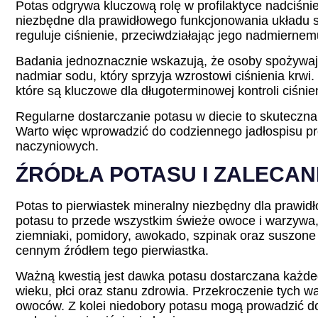
Potas odgrywa kluczową rolę w profilaktyce nadciśni
niezbędne dla prawidłowego funkcjonowania układu 
reguluje ciśnienie, przeciwdziałając jego nadmiernem
Badania jednoznacznie wskazują, że osoby spożywając
nadmiar sodu, który sprzyja wzrostowi ciśnienia krwi
które są kluczowe dla długoterminowej kontroli ciśnie
Regularne dostarczanie potasu w diecie to skuteczna s
Warto więc wprowadzić do codziennego jadłospisu pr
naczyniowych.
ŹRÓDŁA POTASU I ZALECAN
Potas to pierwiastek mineralny niezbędny dla prawid
potasu to przede wszystkim świeże owoce i warzywa,
ziemniaki, pomidory, awokado, szpinak oraz suszone 
cennym źródłem tego pierwiastka.
Ważną kwestią jest dawka potasu dostarczana każdeg
wieku, płci oraz stanu zdrowia. Przekroczenie tych w
owoców. Z kolei niedobory potasu mogą prowadzić do 