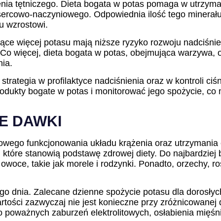
enia tętniczego. Dieta bogata w potas pomaga w utrzyman
sercowo-naczyniowego. Odpowiednia ilość tego minerał
u wzrostowi.
e więcej potasu mają niższe ryzyko rozwoju nadciśnieni
. Co więcej, dieta bogata w potas, obejmująca warzywa, 
nia.
trategia w profilaktyce nadciśnienia oraz w kontroli ciś
odukty bogate w potas i monitorować jego spożycie, co
E DAWKI
łowego funkcjonowania układu krążenia oraz utrzymania 
 które stanowią podstawę zdrowej diety. Do najbardziej
owoce, takie jak morele i rodzynki. Ponadto, orzechy, r
o dnia. Zalecane dzienne spożycie potasu dla dorosłyc
artości zazwyczaj nie jest konieczne przy zróżnicowanej
poważnych zaburzeń elektrolitowych, osłabienia mięśni,