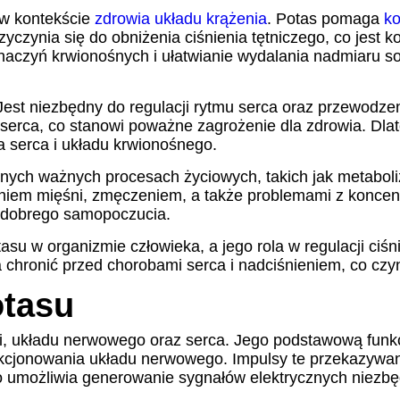
 w kontekście
zdrowia układu krążenia
. Potas pomaga
ko
czynia się do obniżenia ciśnienia tętniczego, co jest 
aczyń krwionośnych i ułatwianie wydalania nadmiaru so
 Jest niezbędny do regulacji rytmu serca oraz przewodz
serca, co stanowi poważne zagrożenie dla zdrowia. Dla
a serca i układu krwionośnego.
 innych ważnych procesach życiowych, takich jak metab
niem mięśni, zmęczeniem, a także problemami z koncentr
i dobrego samopoczucia.
asu w organizmie człowieka, a jego rola w regulacji ciśn
hronić przed chorobami serca i nadciśnieniem, co czy
otasu
ni, układu nerwowego oraz serca. Jego podstawową funkc
kcjonowania układu nerwowego. Impulsy te przekazywan
 umożliwia generowanie sygnałów elektrycznych niezbę