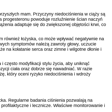
u przyszłych mam. Przyczyny niedociśnienia w ciąży są
a progesteronu powoduje rozluźnienie ścian naczyń
żenia adaptuje się do zwiększonej objętości krwi, co
tym również łożyska, co może wpływać negatywnie na
owych symptomów należą zawroty głowy, uczucie
e na kołatanie serca oraz zimne i wilgotne dłonie i
i często modyfikacji stylu życia, aby uniknąć
ycji ciała oraz dobrze się nawadniać. W razie
, który oceni ryzyko niedociśnienia i wdroży
iecka. Regularne badania ciśnienia pozwalają na
rofilaktyczne i lecznicze. Właściwe monitorowanie i