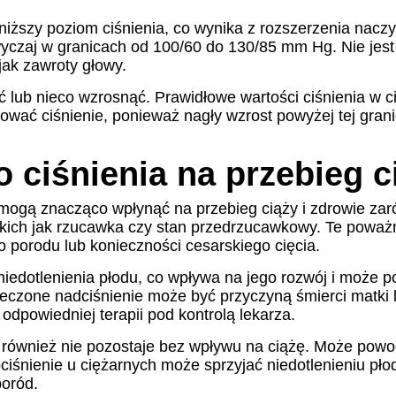
iższy poziom ciśnienia, co wynika z rozszerzenia naczy
czaj w granicach od 100/60 do 130/85 mm Hg. Nie jest t
jak zawroty głowy.
ć lub nieco wzrosnąć. Prawidłowe wartości ciśnienia w c
wać ciśnienie, ponieważ nagły wzrost powyżej tej gran
ciśnienia na przebieg c
 mogą znacząco wpłynąć na przebieg ciąży i zdrowie zarów
, takich jak rzucawka czy stan przedrzucawkowy. Te pow
 porodu lub konieczności cesarskiego cięcia.
niedotlenienia płodu, co wpływa na jego rozwój i może
zone nadciśnienie może być przyczyną śmierci matki lub
odpowiedniej terapii pod kontrolą lekarza.
krwi, również nie pozostaje bez wpływu na ciążę. Może po
iśnienie u ciężarnych może sprzyjać niedotlenieniu płod
poród.