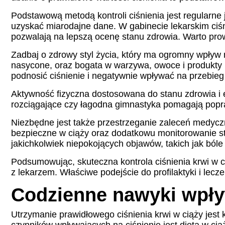
Podstawową metodą kontroli ciśnienia jest regularne
uzyskać miarodajne dane. W gabinecie lekarskim ciśn
pozwalają na lepszą ocenę stanu zdrowia. Warto pro
Zadbaj o zdrowy styl życia, który ma ogromny wpływ n
nasycone, oraz bogata w warzywa, owoce i produkty p
podnosić ciśnienie i negatywnie wpływać na przebieg 
Aktywność fizyczna dostosowana do stanu zdrowia i e
rozciągające czy łagodna gimnastyka pomagają popraw
Niezbędne jest także przestrzeganie zaleceń medycz
bezpieczne w ciąży oraz dodatkowu monitorowanie sta
jakichkolwiek niepokojących objawów, takich jak bóle 
Podsumowując, skuteczna kontrola ciśnienia krwi w ci
z lekarzem. Właściwe podejście do profilaktyki i lec
Codzienne nawyki wpływ
Utrzymanie prawidłowego ciśnienia krwi w ciąży jest