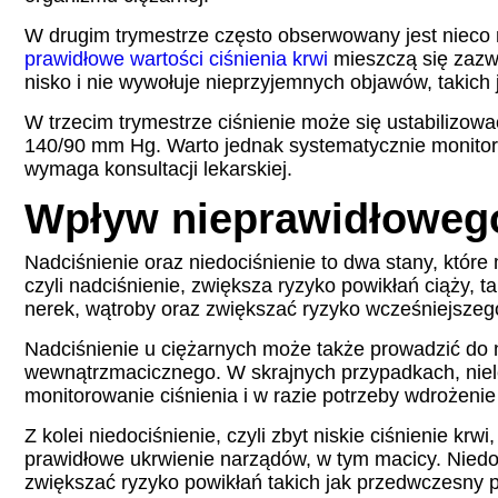
W drugim trymestrze często obserwowany jest nieco n
prawidłowe wartości ciśnienia krwi
mieszczą się zazwy
nisko i nie wywołuje nieprzyjemnych objawów, takich 
W trzecim trymestrze ciśnienie może się ustabilizowa
140/90 mm Hg. Warto jednak systematycznie monitoro
wymaga konsultacji lekarskiej.
Wpływ nieprawidłowego 
Nadciśnienie oraz niedociśnienie to dwa stany, które
czyli nadciśnienie, zwiększa ryzyko powikłań ciąży
nerek, wątroby oraz zwiększać ryzyko wcześniejszego
Nadciśnienie u ciężarnych może także prowadzić do 
wewnątrzmacicznego. W skrajnych przypadkach, nielec
monitorowanie ciśnienia i w razie potrzeby wdrożenie 
Z kolei niedociśnienie, czyli zbyt niskie ciśnienie 
prawidłowe ukrwienie narządów, w tym macicy. Niedoc
zwiększać ryzyko powikłań takich jak przedwczesny 