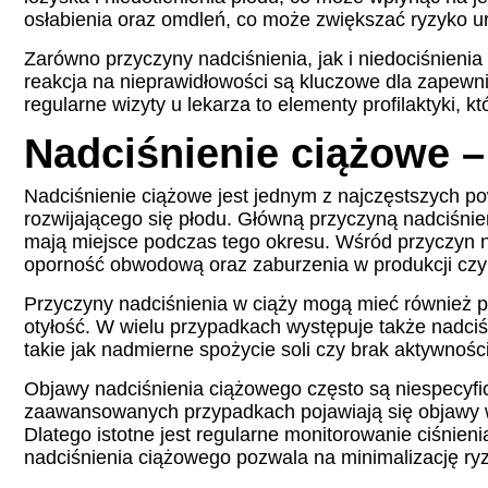
osłabienia oraz omdleń, co może zwiększać ryzyko 
Zarówno przyczyny nadciśnienia, jak i niedociśnieni
reakcja na nieprawidłowości są kluczowe dla zapewn
regularne wizyty u lekarza to elementy profilaktyki,
Nadciśnienie ciążowe –
Nadciśnienie ciążowe jest jednym z najczęstszych pow
rozwijającego się płodu. Główną przyczyną nadciśnie
mają miejsce podczas tego okresu. Wśród przyczyn 
oporność obwodową oraz zaburzenia w produkcji czy
Przyczyny nadciśnienia w ciąży mogą mieć również po
otyłość. W wielu przypadkach występuje także nadciśni
takie jak nadmierne spożycie soli czy brak aktywnoś
Objawy nadciśnienia ciążowego często są niespecyfi
zaawansowanych przypadkach pojawiają się objawy ws
Dlatego istotne jest regularne monitorowanie ciśnie
nadciśnienia ciążowego pozwala na minimalizację ryzy