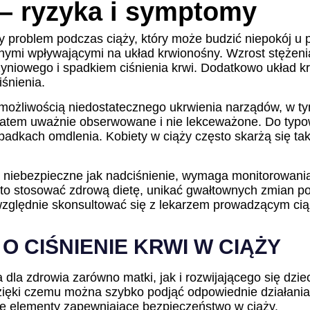
 – ryzyka i symptomy
ęsty problem podczas ciąży, który może budzić niepokój 
ymi wpływającymi na układ krwionośny. Wzrost stężeni
niowego i spadkiem ciśnienia krwi. Dodatkowo układ krą
śnienia.
 możliwością niedostatecznego ukrwienia narządów, w 
 zatem uważnie obserwowane i nie lekceważone. Do typ
padkach omdlenia. Kobiety w ciąży często skarżą się takż
k niebezpieczne jak nadciśnienie, wymaga monitorowania 
rto stosować zdrową dietę, unikać gwałtownych zmian poz
względnie skonsultować się z lekarzem prowadzącym ciążę
 CIŚNIENIE KRWI W CIĄŻY
a dla zdrowia zarówno matki, jak i rozwijającego się dz
ęki czemu można szybko podjąć odpowiednie działania p
we elementy zapewniające bezpieczeństwo w ciąży.