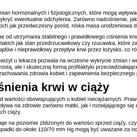
ian hormonalnych i fizjologicznych, które mogą wpływać
ykryć ewentualne odchylenia. Zarówno nadciśnienie, jak
akich jak przedwczesny poród, niska masa urodzeniowa d
ne od utrzymania stabilnego i prawidłowego ciśnienia k
kich jak stan przedrzucawkowy czy rzucawka, które zagr
ądów i nieprawidłowy przepływ krwi przez łożysko, co r
wizyt u lekarza pozwala na wczesne wykrycie zmian i wd
prostą, ale i skuteczną formą profilaktyki przeciwdziałaj
achowania zdrowia kobiet i zapewnienia bezpiecznego 
śnienia krwi w ciąży
od wartości obowiązujących u kobiet nieciężarnych. Praw
ływa na zdrowie zarówno matki, jak i rozwijającego się 
ch ciąży.
aje na poziomie zbliżonym do wartości sprzed ciąży, cz
 spadki do około 110/70 mm Hg mogą być uważane za no