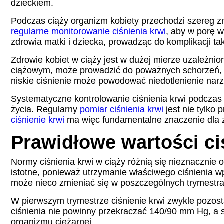
dzieckiem.
Podczas ciąży organizm kobiety przechodzi szereg zm
regularne monitorowanie ciśnienia krwi
, aby w porę w
zdrowia matki i dziecka, prowadząc do komplikacji t
Zdrowie kobiet w ciąży jest w dużej mierze uzależnio
ciążowym, może prowadzić do poważnych schorzeń, ta
niskie ciśnienie może powodować niedotlenienie narz
Systematyczne kontrolowanie ciśnienia krwi podczas 
życia. Regularny
pomiar ciśnienia krwi
jest nie tylko 
ciśnienie krwi
ma więc fundamentalne znaczenie dla z
Prawidłowe wartości ci
Normy ciśnienia krwi w ciąży różnią się nieznacznie 
istotne, ponieważ utrzymanie właściwego ciśnienia wp
może nieco zmieniać się w poszczególnych trymestra
W pierwszym trymestrze ciśnienie krwi zwykle pozost
ciśnienia nie powinny przekraczać 140/90 mm Hg, a
organizmu ciężarnej.