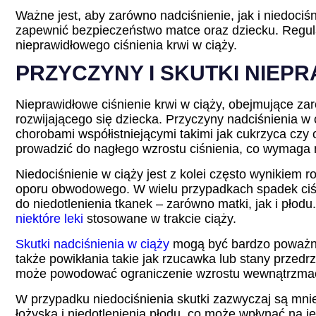
Ważne jest, aby zarówno nadciśnienie, jak i niedociś
zapewnić bezpieczeństwo matce oraz dziecku. Regular
nieprawidłowego ciśnienia krwi w ciąży.
PRZYCZYNY I SKUTKI NIEPR
Nieprawidłowe ciśnienie krwi w ciąży, obejmujące zar
rozwijającego się dziecka. Przyczyny nadciśnienia w
chorobami współistniejącymi takimi jak cukrzyca czy 
prowadzić do nagłego wzrostu ciśnienia, co wymaga 
Niedociśnienie w ciąży jest z kolei często wynikiem 
oporu obwodowego. W wielu przypadkach spadek ciśni
do niedotlenienia tkanek – zarówno matki, jak i płodu
niektóre leki
stosowane w trakcie ciąży.
Skutki nadciśnienia w ciąży
mogą być bardzo poważne.
także powikłania takie jak rzucawka lub stany przedr
może powodować ograniczenie wzrostu wewnątrzmac
W przypadku niedociśnienia skutki zazwyczaj są mnie
łożyska i niedotlenienia płodu, co może wpłynąć na j