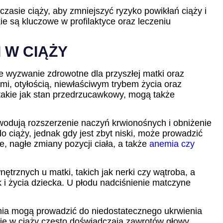
zasie ciąży, aby zmniejszyć ryzyko powikłań ciąży i
e są kluczowe w profilaktyce oraz leczeniu
 W CIĄŻY
ne wyzwanie zdrowotne dla przyszłej matki oraz
mi, otyłością, niewłaściwym trybem życia oraz
 takie jak stan przedrzucawkowy, mogą także
powodują rozszerzenie naczyń krwionośnych i obniżenie
ciąży, jednak gdy jest zbyt niski, może prowadzić
e, nagłe zmiany pozycji ciała, a także
anemia czy
rznych u matki, takich jak nerki czy wątroba, a
 i życia dziecka. U płodu nadciśnienie matczyne
enia mogą prowadzić do niedostatecznego ukrwienia
enie w ciąży często doświadczają zawrotów głowy,