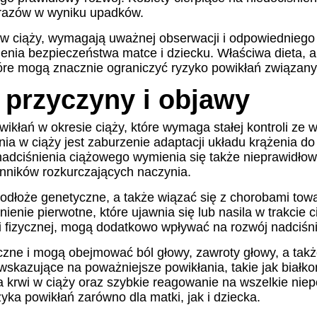
urazów w wyniku upadków.
a w ciąży, wymagają uważnej obserwacji i odpowiedniego 
ienia bezpieczeństwa matce i dziecku. Właściwa dieta, 
 które mogą znacznie ograniczyć ryzyko powikłań związany
 przyczyny i objawy
ikłań w okresie ciąży, które wymaga stałej kontroli ze 
nia w ciąży jest zaburzenie adaptacji układu krążenia 
nadciśnienia ciążowego wymienia się także nieprawidło
nników rozkurczających naczynia.
dłoże genetyczne, a także wiązać się z chorobami towa
enie pierwotne, które ujawnia się lub nasila w trakcie c
ci fizycznej, mogą dodatkowo wpływać na rozwój nadciśn
czne i mogą obejmować ból głowy, zawroty głowy, a tak
kazujące na poważniejsze powikłania, takie jak białko
nia krwi w ciąży oraz szybkie reagowanie na wszelkie n
ka powikłań zarówno dla matki, jak i dziecka.