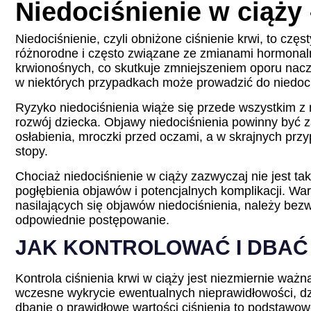
Niedociśnienie w ciąży
Niedociśnienie, czyli obniżone ciśnienie krwi, to cz
różnorodne i często związane ze zmianami hormonaln
krwionośnych, co skutkuje zmniejszeniem oporu naczy
w niektórych przypadkach może prowadzić do niedoci
Ryzyko niedociśnienia wiąże się przede wszystkim z
rozwój dziecka. Objawy niedociśnienia powinny być
osłabienia, mroczki przed oczami, a w skrajnych przy
stopy.
Chociaż niedociśnienie w ciąży zazwyczaj nie jest ta
pogłębienia objawów i potencjalnych komplikacji. Wa
nasilających się objawów niedociśnienia, należy bez
odpowiednie postępowanie.
JAK KONTROLOWAĆ I DBAĆ O
Kontrola ciśnienia krwi w ciąży jest niezmiernie ważn
wczesne wykrycie ewentualnych nieprawidłowości, dzi
dbanie o prawidłowe wartości ciśnienia to podstawo