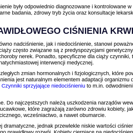
nienie były odpowiednio diagnozowane i kontrolowane w c
ne badania, zdrowy tryb życia oraz konsultacje lekarski
AWIDŁOWEGO CIŚNIENIA KRWI
ówno nadciśnienie, jak i niedociśnienie, stanowi poważ
 ciąży często związane są z predyspozycjami genetyczny
choroby nerek. Ponadto, specyficzne dla ciąży czynniki,
natychmiastowej interwencji medycznej.
rozległych zmian hormonalnych i fizjologicznych, które 
enia jest naturalnym elementem adaptacji organizmu do 
.
Czynniki sprzyjające niedociśnieniu
to m.in. odwodnieni
 Do najczęstszych należą uszkodzenia narządów wewnęt
zucawkowe, które zagrażają zarówno zdrowiu kobiety, jak
icznego, wcześniactwo, a nawet obumarcie.
j dramatyczne, jednak przewlekle niskie wartości ciśni
ego prawidłowy rozwój. Kobiety cierpiące na niedociśni