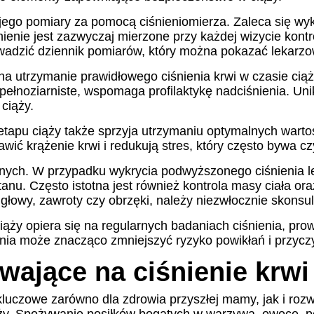
 jego pomiary za pomocą ciśnieniomierza. Zaleca się wyk
ienie jest zazwyczaj mierzone przy każdej wizycie kon
wadzić dziennik pomiarów, który można pokazać lekarzow
a utrzymanie prawidłowego ciśnienia krwi w czasie ciąż
ełnoziarniste, wspomaga profilaktykę nadciśnienia. Unik
ciąży.
tapu ciąży także sprzyja utrzymaniu optymalnych wartoś
ić krążenie krwi i redukują stres, który często bywa c
nych. W przypadku wykrycia podwyższonego ciśnienia lek
nu. Często istotna jest również kontrola masy ciała ora
głowy, zawroty czy obrzęki, należy niezwłocznie skonsul
ąży opiera się na regularnych badaniach ciśnienia, pro
zenia może znacząco zmniejszyć ryzyko powikłań i przycz
ające na ciśnienie krwi
 kluczowe zarówno dla zdrowia przyszłej mamy, jak i roz