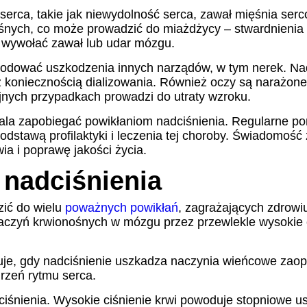
serca, takie jak niewydolność serca, zawał mięśnia ser
śnych, co może prowadzić do miażdżycy – stwardnienia
 wywołać zawał lub udar mózgu.
ować uszkodzenia innych narządów, w tym nerek. Nadciś
z koniecznością dializowania. Również oczy są narażone
jnych przypadkach prowadzi do utraty wzroku.
la zapobiegać powikłaniom nadciśnienia. Regularne pomi
podstawą profilaktyki i leczenia tej choroby. Świadomoś
a i poprawę jakości życia.
 nadciśnienia
zić do wielu
poważnych powikłań
, zagrażających zdrowiu
naczyń krwionośnych w mózgu przez przewlekle wysokie c
puje, gdy nadciśnienie uszkadza naczynia wieńcowe zao
rzeń rytmu serca.
dciśnienia. Wysokie ciśnienie krwi powoduje stopniowe 