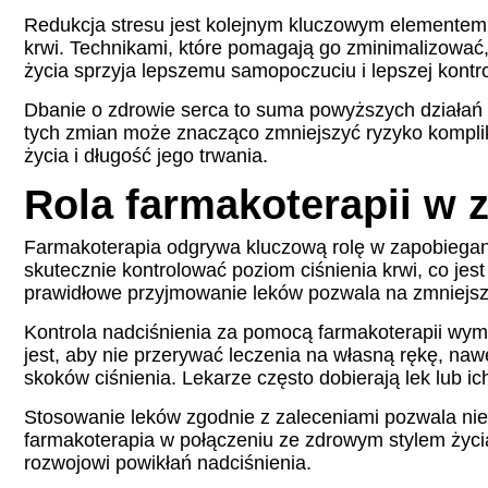
Redukcja stresu jest kolejnym kluczowym elementem 
krwi. Technikami, które pomagają go zminimalizować
życia sprzyja lepszemu samopoczuciu i lepszej kontro
Dbanie o zdrowie serca to suma powyższych działań 
tych zmian może znacząco zmniejszyć ryzyko komplika
życia i długość jego trwania.
Rola farmakoterapii w
Farmakoterapia odgrywa kluczową rolę w zapobieganiu
skutecznie kontrolować poziom ciśnienia krwi, co j
prawidłowe przyjmowanie leków pozwala na zmniejsze
Kontrola nadciśnienia za pomocą farmakoterapii wym
jest, aby nie przerywać leczenia na własną rękę, naw
skoków ciśnienia. Lekarze często dobierają lek lub i
Stosowanie leków zgodnie z zaleceniami pozwala nie t
farmakoterapia w połączeniu ze zdrowym stylem życia,
rozwojowi powikłań nadciśnienia.