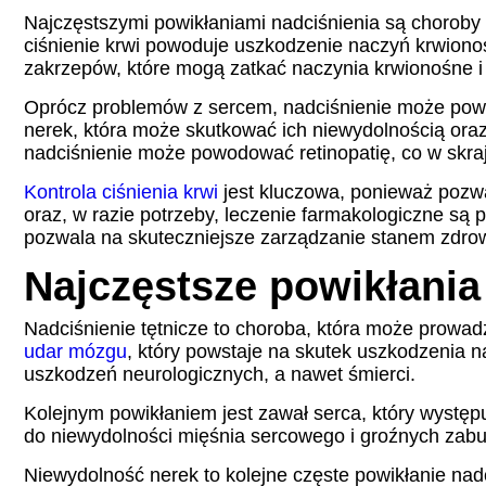
Najczęstszymi powikłaniami nadciśnienia są choroby 
ciśnienie krwi powoduje uszkodzenie naczyń krwiono
zakrzepów, które mogą zatkać naczynia krwionośne i
Oprócz problemów z sercem, nadciśnienie może powod
nerek, która może skutkować ich niewydolnością ora
nadciśnienie może powodować retinopatię, co w skra
Kontrola ciśnienia krwi
jest kluczowa, ponieważ pozwa
oraz, w razie potrzeby, leczenie farmakologiczne są 
pozwala na skuteczniejsze zarządzanie stanem zdrowi
Najczęstsze powikłania
Nadciśnienie tętnicze to choroba, która może prowad
udar mózgu
, który powstaje na skutek uszkodzenia 
uszkodzeń neurologicznych, a nawet śmierci.
Kolejnym powikłaniem jest zawał serca, który wystę
do niewydolności mięśnia sercowego i groźnych zabu
Niewydolność nerek to kolejne częste powikłanie na