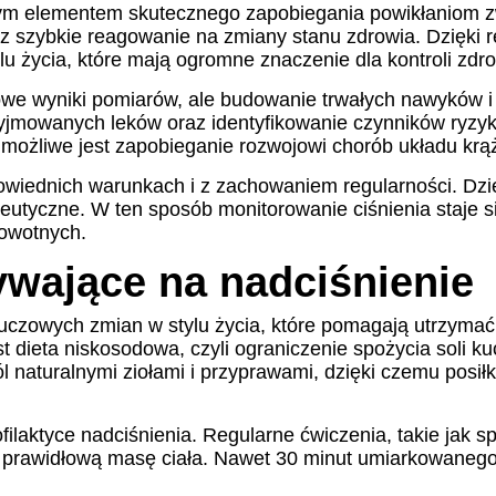
owym elementem skutecznego zapobiegania powikłaniom 
az szybkie reagowanie na zmiany stanu zdrowia. Dzię
u życia, które mają ogromne znaczenie dla kontroli zdro
wilowe wyniki pomiarów, ale budowanie trwałych nawyków
zyjmowanych leków oraz identyfikowanie czynników ryzy
możliwe jest zapobieganie rozwojowi chorób układu krąż
owiednich warunkach i z zachowaniem regularności. Dzi
eutyczne. W ten sposób monitorowanie ciśnienia staje 
rowotnych.
ywające na nadciśnienie
uczowych zmian w stylu życia, które pomagają utrzymać 
 dieta niskosodowa, czyli ograniczenie spożycia soli k
sól naturalnymi ziołami i przyprawami, dzięki czemu posi
filaktyce nadciśnienia. Regularne ćwiczenia, takie jak s
 prawidłową masę ciała. Nawet 30 minut umiarkowanego 