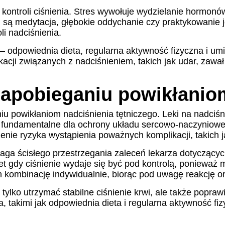
kontroli ciśnienia. Stres wywołuje wydzielanie hormon
, są medytacja, głębokie oddychanie czy praktykowani
li nadciśnienia.
– odpowiednia dieta, regularna aktywność fizyczna i um
cji związanych z nadciśnieniem, takich jak udar, zawał
 zapobieganiu powikłanio
 powikłaniom nadciśnienia tętniczego. Leki na nadciśn
est fundamentalne dla ochrony układu sercowo-naczynio
nie ryzyka wystąpienia poważnych komplikacji, takich 
aga ścisłego przestrzegania zaleceń lekarza dotycząc
et gdy ciśnienie wydaje się być pod kontrolą, ponieważ
ch kombinację indywidualnie, biorąc pod uwagę reakcję 
ylko utrzymać stabilne ciśnienie krwi, ale także popraw
 takimi jak odpowiednia dieta i regularna aktywność fi