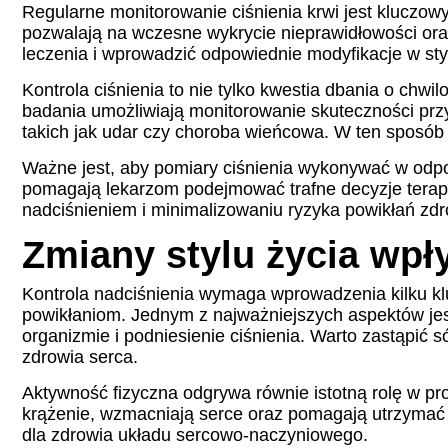
Regularne monitorowanie ciśnienia krwi jest klucz
pozwalają na wczesne wykrycie nieprawidłowości or
leczenia i wprowadzić odpowiednie modyfikacje w styl
Kontrola ciśnienia to nie tylko kwestia dbania o ch
badania umożliwiają monitorowanie skuteczności pr
takich jak udar czy choroba wieńcowa. W ten sposób 
Ważne jest, aby pomiary ciśnienia wykonywać w odp
pomagają lekarzom podejmować trafne decyzje terap
nadciśnieniem i minimalizowaniu ryzyka powikłań zd
Zmiany stylu życia wpł
Kontrola nadciśnienia wymaga wprowadzenia kilku kl
powikłaniom. Jednym z najważniejszych aspektów jest
organizmie i podniesienie ciśnienia. Warto zastąpić 
zdrowia serca.
Aktywność fizyczna odgrywa równie istotną rolę w pro
krążenie, wzmacniają serce oraz pomagają utrzymać
dla zdrowia układu sercowo-naczyniowego.