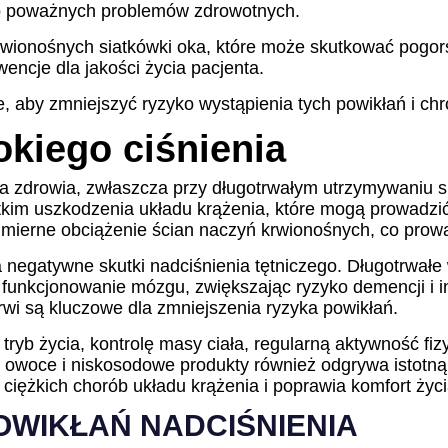
 do poważnych problemów zdrowotnych.
wionośnych siatkówki oka, które może skutkować pogors
ncje dla jakości życia pacjenta.
e, aby zmniejszyć ryzyko wystąpienia tych powikłań i ch
kiego ciśnienia
la zdrowia, zwłaszcza przy długotrwałym utrzymywaniu s
im uszkodzenia układu krążenia, które mogą prowadzić 
mierne obciążenie ścian naczyń krwionośnych, co prowad
a negatywne skutki nadciśnienia tętniczego. Długotrwałe
 funkcjonowanie mózgu, zwiększając ryzyko demencji i 
krwi są kluczowe dla zmniejszenia ryzyka powikłań.
tryb życia, kontrolę masy ciała, regularną aktywność fiz
 owoce i niskosodowe produkty również odgrywa istotną
 ciężkich chorób układu krążenia i poprawia komfort życ
OWIKŁAŃ NADCIŚNIENIA