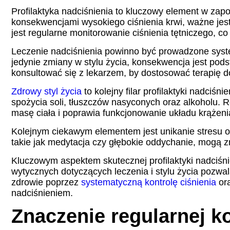
Profilaktyka nadciśnienia to kluczowy element w zap
konsekwencjami wysokiego ciśnienia krwi, ważne jes
jest regularne monitorowanie ciśnienia tętniczego, 
Leczenie nadciśnienia powinno być prowadzone system
jedynie zmiany w stylu życia, konsekwencja jest pod
konsultować się z lekarzem, by dostosować terapię d
Zdrowy styl życia
to kolejny filar profilaktyki nadci
spożycia soli, tłuszczów nasyconych oraz alkoholu.
masę ciała i poprawia funkcjonowanie układu krążeni
Kolejnym ciekawym elementem jest unikanie stresu or
takie jak medytacja czy głębokie oddychanie, mogą z
Kluczowym aspektem skutecznej profilaktyki nadciśni
wytycznych dotyczących leczenia i stylu życia pozwa
zdrowie poprzez
systematyczną kontrolę ciśnienia
ora
nadciśnieniem.
Znaczenie regularnej ko