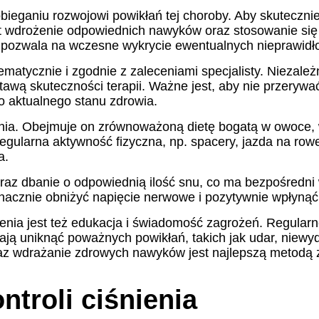
obieganiu rozwojowi powikłań tej choroby. Aby skuteczn
t wdrożenie odpowiednich nawyków oraz stosowanie się 
co pozwala na wczesne wykrycie ewentualnych nieprawidł
atycznie i zgodnie z zaleceniami specjalisty. Niezależ
stawą skuteczności terapii. Ważne jest, aby nie przeryw
o aktualnego stanu zdrowia.
śnienia. Obejmuje on zrównoważoną dietę bogatą w owoce, 
 Regularna aktywność fizyczna, np. spacery, jazda na r
a.
az dbanie o odpowiednią ilość snu, co ma bezpośredni wp
nacznie obniżyć napięcie nerwowe i pozytywnie wpłynąć
enia jest też edukacja i świadomość zagrożeń. Regularn
lają uniknąć poważnych powikłań, takich jak udar, niew
z wdrażanie zdrowych nawyków jest najlepszą metodą z
ntroli ciśnienia