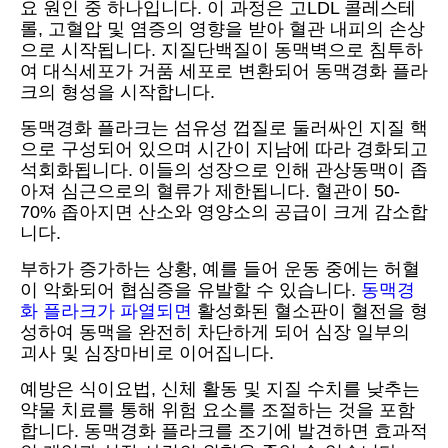
요 원인 중 하나입니다. 이 과정은 고LDL 콜레스테
롤, 고혈압 및 염증의 영향을 받아 혈관 내피의 손상
으로 시작됩니다. 지질단백질이 동맥벽으로 침투하
여 대식세포가 거품 세포로 변환되어 동맥경화 플라
크의 형성을 시작합니다.
동맥경화 플라크는 섬유성 껍질로 둘러싸인 지질 핵
으로 구성되어 있으며 시간이 지남에 따라 경화되고
석회화됩니다. 이들의 성장으로 인해 관상동맥이 좁
아져 심근으로의 혈류가 제한됩니다. 혈관이 50-
70% 좁아지면 산소와 영양소의 공급이 크게 감소합
니다.
부하가 증가하는 상황, 예를 들어 운동 중에는 허혈
이 악화되어 협심증을 유발할 수 있습니다.
동맥경
화 플라크가 파열되면
활성화된 혈소판이 혈전을 형
성하여 동맥을 완전히 차단하게 되어 심장 일부의
괴사 및 심장마비로 이어집니다.
예방은 식이요법, 신체 활동 및 지질 수치를 낮추는
약물 치료를 통해 위험 요소를 조절하는 것을 포함
합니다. 동맥경화 플라크를 조기에 발견하면 효과적