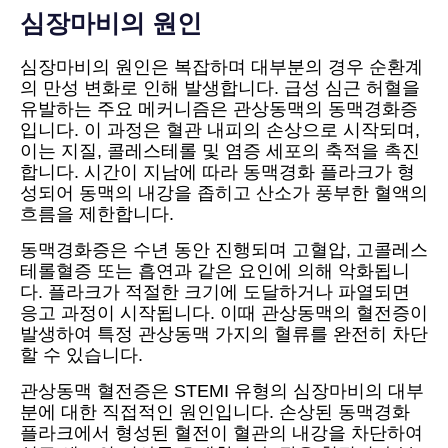
심장마비의 원인
심장마비의 원인은 복잡하며 대부분의 경우 순환계
의 만성 변화로 인해 발생합니다. 급성 심근 허혈을
유발하는 주요 메커니즘은 관상동맥의 동맥경화증
입니다. 이 과정은 혈관 내피의 손상으로 시작되며,
이는 지질, 콜레스테롤 및 염증 세포의 축적을 촉진
합니다. 시간이 지남에 따라 동맥경화 플라크가 형
성되어 동맥의 내강을 좁히고 산소가 풍부한 혈액의
흐름을 제한합니다.
동맥경화증은 수년 동안 진행되며 고혈압, 고콜레스
테롤혈증 또는 흡연과 같은 요인에 의해 악화됩니
다. 플라크가 적절한 크기에 도달하거나 파열되면
응고 과정이 시작됩니다. 이때 관상동맥의 혈전증이
발생하여 특정 관상동맥 가지의 혈류를 완전히 차단
할 수 있습니다.
관상동맥 혈전증은 STEMI 유형의 심장마비의 대부
분에 대한 직접적인 원인입니다. 손상된 동맥경화
플라크에서 형성된 혈전이 혈관의 내강을 차단하여