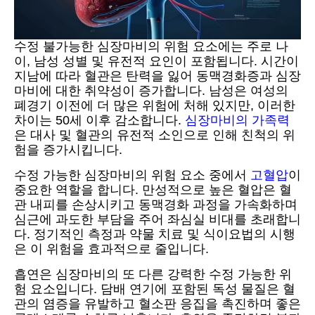
수정 불가능한 심장마비의 위험 요소에는 주로 나
이, 남성 성별 및 유전적 요인이 포함됩니다. 시간이
지남에 따라 혈관은 탄력을 잃어 동맥경화증과 심장
마비에 대한 취약성이 증가합니다. 남성은 여성의
폐경기 이전에 더 많은 위험에 처해 있지만, 이러한
차이는 50세 이후 감소합니다.
심장마비의 가족력
은 대사 및 혈관의 유전적 소인으로 인해 친척의 위
험을 증가시킵니다.
수정 가능한 심장마비의 위험 요소 중에서
고혈압
이
중요한 역할을 합니다. 만성적으로 높은 혈압은 혈
관 내피를 손상시키고 동맥경화 과정을 가속화하며
심근에 과도한 부담을 주어 좌심실 비대를 초래합니
다. 정기적인 측정과 약물 치료 및 식이요법의 시행
은 이 위험을 효과적으로 줄입니다.
흡연은 심장마비의 또 다른 강력한 수정 가능한 위
험 요소입니다. 담배 연기에 포함된 독성 물질은 혈
관의 염증을 유발하고 혈소판 응집을 촉진하며 좋은