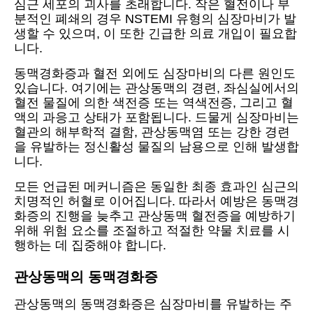
심근 세포의 괴사를 초래합니다. 작은 혈전이나 부
분적인 폐쇄의 경우 NSTEMI 유형의 심장마비가 발
생할 수 있으며, 이 또한 긴급한 의료 개입이 필요합
니다.
동맥경화증과 혈전 외에도 심장마비의 다른 원인도
있습니다. 여기에는 관상동맥의 경련, 좌심실에서의
혈전 물질에 의한 색전증 또는 역색전증, 그리고 혈
액의 과응고 상태가 포함됩니다. 드물게 심장마비는
혈관의 해부학적 결함, 관상동맥염 또는 강한 경련
을 유발하는 정신활성 물질의 남용으로 인해 발생합
니다.
모든 언급된 메커니즘은 동일한 최종 효과인 심근의
치명적인 허혈로 이어집니다. 따라서 예방은 동맥경
화증의 진행을 늦추고 관상동맥 혈전증을 예방하기
위해 위험 요소를 조절하고 적절한 약물 치료를 시
행하는 데 집중해야 합니다.
관상동맥의 동맥경화증
관상동맥의 동맥경화증은 심장마비를 유발하는 주