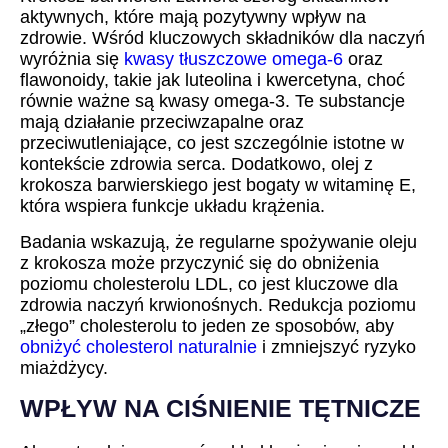
aktywnych, które mają pozytywny wpływ na
zdrowie. Wśród kluczowych składników dla naczyń
wyróżnia się
kwasy tłuszczowe omega-6
oraz
flawonoidy, takie jak luteolina i kwercetyna, choć
równie ważne są kwasy omega-3. Te substancje
mają działanie przeciwzapalne oraz
przeciwutleniające, co jest szczególnie istotne w
kontekście zdrowia serca. Dodatkowo, olej z
krokosza barwierskiego jest bogaty w witaminę E,
która wspiera funkcje układu krążenia.
Badania wskazują, że regularne spożywanie oleju
z krokosza może przyczynić się do obniżenia
poziomu cholesterolu LDL, co jest kluczowe dla
zdrowia naczyń krwionośnych. Redukcja poziomu
„złego” cholesterolu to jeden ze sposobów, aby
obniżyć cholesterol naturalnie
i zmniejszyć ryzyko
miażdżycy.
WPŁYW NA CIŚNIENIE TĘTNICZE