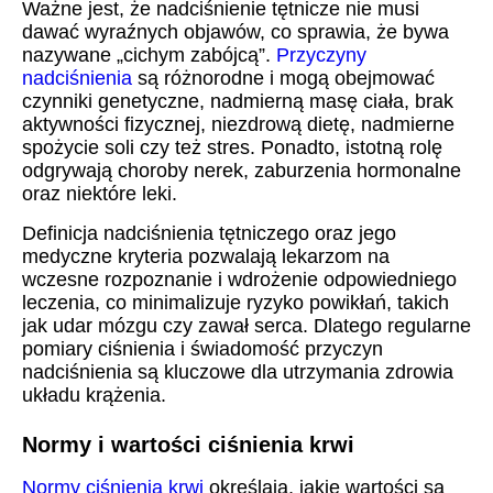
Ważne jest, że nadciśnienie tętnicze nie musi
dawać wyraźnych objawów, co sprawia, że bywa
nazywane „cichym zabójcą”.
Przyczyny
nadciśnienia
są różnorodne i mogą obejmować
czynniki genetyczne, nadmierną masę ciała, brak
aktywności fizycznej, niezdrową dietę, nadmierne
spożycie soli czy też stres. Ponadto, istotną rolę
odgrywają choroby nerek, zaburzenia hormonalne
oraz niektóre leki.
Definicja nadciśnienia tętniczego oraz jego
medyczne kryteria pozwalają lekarzom na
wczesne rozpoznanie i wdrożenie odpowiedniego
leczenia, co minimalizuje ryzyko powikłań, takich
jak udar mózgu czy zawał serca. Dlatego regularne
pomiary ciśnienia i świadomość przyczyn
nadciśnienia są kluczowe dla utrzymania zdrowia
układu krążenia.
Normy i wartości ciśnienia krwi
Normy ciśnienia krwi
określają, jakie wartości są