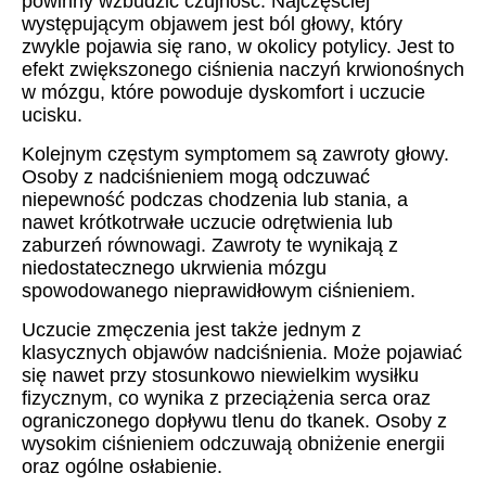
powinny wzbudzić czujność. Najczęściej
występującym objawem jest ból głowy, który
zwykle pojawia się rano, w okolicy potylicy. Jest to
efekt zwiększonego ciśnienia naczyń krwionośnych
w mózgu, które powoduje dyskomfort i uczucie
ucisku.
Kolejnym częstym symptomem są zawroty głowy.
Osoby z nadciśnieniem mogą odczuwać
niepewność podczas chodzenia lub stania, a
nawet krótkotrwałe uczucie odrętwienia lub
zaburzeń równowagi. Zawroty te wynikają z
niedostatecznego ukrwienia mózgu
spowodowanego nieprawidłowym ciśnieniem.
Uczucie zmęczenia jest także jednym z
klasycznych objawów nadciśnienia. Może pojawiać
się nawet przy stosunkowo niewielkim wysiłku
fizycznym, co wynika z przeciążenia serca oraz
ograniczonego dopływu tlenu do tkanek. Osoby z
wysokim ciśnieniem odczuwają obniżenie energii
oraz ogólne osłabienie.