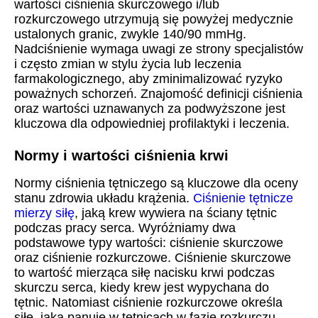
wartości ciśnienia skurczowego i/lub
rozkurczowego utrzymują się powyżej medycznie
ustalonych granic, zwykle 140/90 mmHg.
Nadciśnienie wymaga uwagi ze strony specjalistów
i często zmian w stylu życia lub leczenia
farmakologicznego, aby zminimalizować ryzyko
poważnych schorzeń. Znajomość definicji ciśnienia
oraz wartości uznawanych za podwyższone jest
kluczowa dla odpowiedniej profilaktyki i leczenia.
Normy i wartości ciśnienia krwi
Normy ciśnienia tętniczego są kluczowe dla oceny
stanu zdrowia układu krążenia.
Ciśnienie tętnicze
mierzy siłę
, jaką krew wywiera na ściany tętnic
podczas pracy serca. Wyróżniamy dwa
podstawowe typy wartości: ciśnienie skurczowe
oraz ciśnienie rozkurczowe. Ciśnienie skurczowe
to wartość mierząca siłę nacisku krwi podczas
skurczu serca, kiedy krew jest wypychana do
tętnic. Natomiast ciśnienie rozkurczowe określa
siłę, jaka panuje w tętnicach w fazie rozkurczu