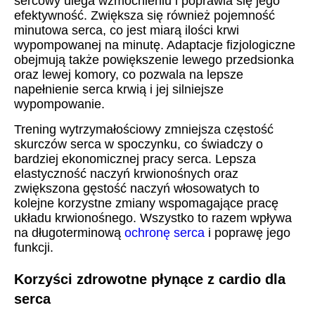
sercowy ulega wzmocnieniu i poprawia się jego
efektywność. Zwiększa się również pojemność
minutowa serca, co jest miarą ilości krwi
wypompowanej na minutę. Adaptacje fizjologiczne
obejmują także powiększenie lewego przedsionka
oraz lewej komory, co pozwala na lepsze
napełnienie serca krwią i jej silniejsze
wypompowanie.
Trening wytrzymałościowy zmniejsza częstość
skurczów serca w spoczynku, co świadczy o
bardziej ekonomicznej pracy serca. Lepsza
elastyczność naczyń krwionośnych oraz
zwiększona gęstość naczyń włosowatych to
kolejne korzystne zmiany wspomagające pracę
układu krwionośnego. Wszystko to razem wpływa
na długoterminową
ochronę serca
i poprawę jego
funkcji.
Korzyści zdrowotne płynące z cardio dla
serca