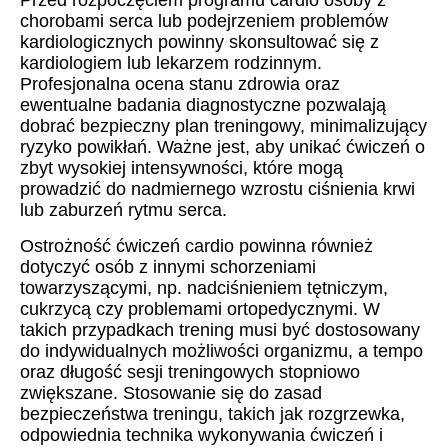
Przed rozpoczęciem programu cardio osoby z
chorobami serca lub podejrzeniem problemów
kardiologicznych powinny skonsultować się z
kardiologiem lub lekarzem rodzinnym.
Profesjonalna ocena stanu zdrowia oraz
ewentualne badania diagnostyczne pozwalają
dobrać bezpieczny plan treningowy, minimalizujący
ryzyko powikłań. Ważne jest, aby unikać ćwiczeń o
zbyt wysokiej intensywności, które mogą
prowadzić do nadmiernego wzrostu ciśnienia krwi
lub zaburzeń rytmu serca.
Ostrożność ćwiczeń cardio powinna również
dotyczyć osób z innymi schorzeniami
towarzyszącymi, np. nadciśnieniem tętniczym,
cukrzycą czy problemami ortopedycznymi. W
takich przypadkach trening musi być dostosowany
do indywidualnych możliwości organizmu, a tempo
oraz długość sesji treningowych stopniowo
zwiększane. Stosowanie się do zasad
bezpieczeństwa treningu, takich jak rozgrzewka,
odpowiednia technika wykonywania ćwiczeń i