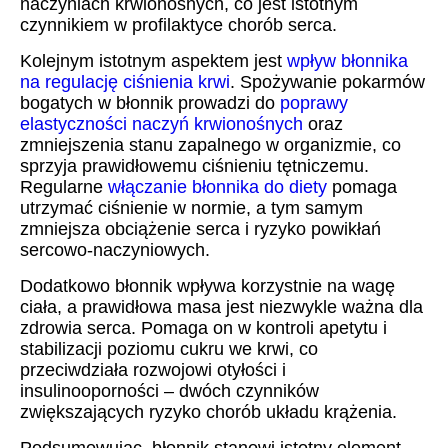
naczyniach krwionośnych, co jest istotnym
czynnikiem w profilaktyce chorób serca.
Kolejnym istotnym aspektem jest
wpływ błonnika
na regulację ciśnienia krwi
. Spożywanie pokarmów
bogatych w błonnik prowadzi do
poprawy
elastyczności naczyń krwionośnych
oraz
zmniejszenia stanu zapalnego w organizmie, co
sprzyja prawidłowemu ciśnieniu tętniczemu.
Regularne
włączanie błonnika do diety
pomaga
utrzymać ciśnienie w normie, a tym samym
zmniejsza obciążenie serca i ryzyko powikłań
sercowo-naczyniowych.
Dodatkowo błonnik wpływa korzystnie na wagę
ciała, a prawidłowa masa jest niezwykle ważna dla
zdrowia serca. Pomaga on w kontroli apetytu i
stabilizacji poziomu cukru we krwi, co
przeciwdziała rozwojowi otyłości i
insulinooporności – dwóch czynników
zwiększających ryzyko chorób układu krążenia.