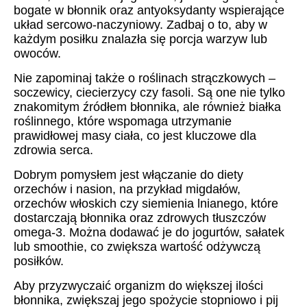
bogate w błonnik oraz antyoksydanty wspierające
układ sercowo-naczyniowy. Zadbaj o to, aby w
każdym posiłku znalazła się porcja warzyw lub
owoców.
Nie zapominaj także o roślinach strączkowych –
soczewicy, ciecierzycy czy fasoli. Są one nie tylko
znakomitym źródłem błonnika, ale również białka
roślinnego, które wspomaga utrzymanie
prawidłowej masy ciała, co jest kluczowe dla
zdrowia serca.
Dobrym pomysłem jest włączanie do diety
orzechów i nasion, na przykład migdałów,
orzechów włoskich czy siemienia lnianego, które
dostarczają błonnika oraz zdrowych tłuszczów
omega-3. Można dodawać je do jogurtów, sałatek
lub smoothie, co zwiększa wartość odżywczą
posiłków.
Aby przyzwyczaić organizm do większej ilości
błonnika, zwiększaj jego spożycie stopniowo i pij