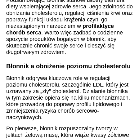
Podsumowując, błonnik stanowi istotny element
diety wspierającej zdrowie serca. Jego zdolność do
obniżania cholesterolu, regulacji ciśnienia krwi oraz
poprawy funkcji układu krążenia czyni go
niezastąpionym narzędziem w
profilaktyce
chorób serca
. Warto więc zadbać o codzienne
spożycie produktów bogatych w błonnik, aby
skutecznie chronić swoje serce i cieszyć się
długotrwałym zdrowiem.
Błonnik a obniżenie poziomu cholesterolu
Błonnik odgrywa kluczową rolę w regulacji
poziomu cholesterolu, szczególnie LDL, który jest
uznawany za „zły” cholesterol. Działanie błonnika
w tym zakresie opiera się na kilku mechanizmach,
które prowadzą do poprawy profilu lipidowego i
zmniejszenia ryzyka chorób sercowo-
naczyniowych.
Po pierwsze, błonnik rozpuszczalny tworzy w
jelitach żelową masę, która wiąże kwasy żółciowe