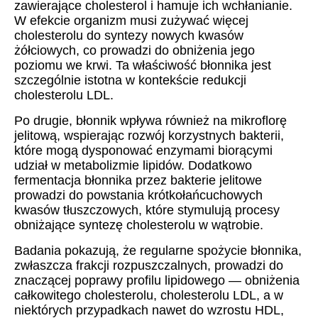
zawierające cholesterol i hamuje ich wchłanianie.
W efekcie organizm musi zużywać więcej
cholesterolu do syntezy nowych kwasów
żółciowych, co prowadzi do obniżenia jego
poziomu we krwi. Ta właściwość błonnika jest
szczególnie istotna w kontekście redukcji
cholesterolu LDL.
Po drugie, błonnik wpływa również na mikroflorę
jelitową, wspierając rozwój korzystnych bakterii,
które mogą dysponować enzymami biorącymi
udział w metabolizmie lipidów. Dodatkowo
fermentacja błonnika przez bakterie jelitowe
prowadzi do powstania krótkołańcuchowych
kwasów tłuszczowych, które stymulują procesy
obniżające syntezę cholesterolu w wątrobie.
Badania pokazują, że regularne spożycie błonnika,
zwłaszcza frakcji rozpuszczalnych, prowadzi do
znaczącej poprawy profilu lipidowego — obniżenia
całkowitego cholesterolu, cholesterolu LDL, a w
niektórych przypadkach nawet do wzrostu HDL,