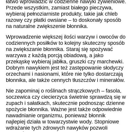
łatwo wprowadzić w codzienne nawyki żywieniowe.
Przede wszystkim, zamiast białego pieczywa,
wybieraj pełnoziarniste produkty, takie jak chleb
razowy czy płatki owsiane – to doskonały sposób
na naturalne zwiększenie błonnika.
Wprowadzenie większej ilości warzyw i owoców do
codziennych posiłków to kolejny skuteczny sposób
na zwiększanie błonnika. Staraj się spożywać
warzywa z każdą porcją obiadową, a jako
przekąskę wybieraj jabłka, gruszki czy marchewki.
Dobrym nawykiem jest też zastępowanie słodyczy
orzechami i nasionami, które nie tylko dostarczają
błonnika, ale także cennych tłuszczów i minerałów.
Nie zapominaj o roślinach strączkowych – fasola,
soczewica czy ciecierzyca świetnie sprawdzą się w
zupach i sałatkach, skutecznie podnosząc dzienne
spożycie błonnika. Ważne jest także odpowiednie
nawadnianie organizmu, ponieważ błonnik
najlepiej działa w towarzystwie wody. Stopniowe
wdrażanie tych zdrowych nawyków pozwoli