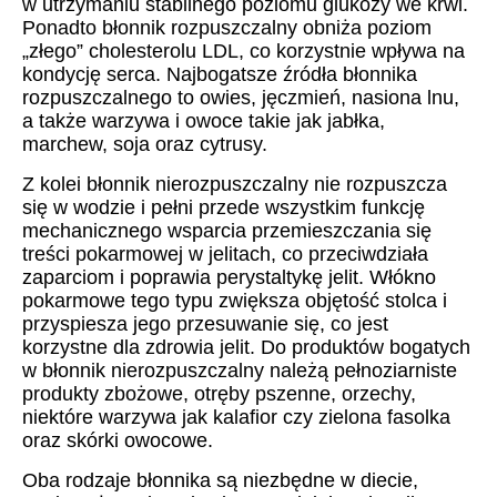
w utrzymaniu stabilnego poziomu glukozy we krwi.
Ponadto błonnik rozpuszczalny obniża poziom
„złego” cholesterolu LDL, co korzystnie wpływa na
kondycję serca. Najbogatsze źródła błonnika
rozpuszczalnego to owies, jęczmień, nasiona lnu,
a także warzywa i owoce takie jak jabłka,
marchew, soja oraz cytrusy.
Z kolei błonnik nierozpuszczalny nie rozpuszcza
się w wodzie i pełni przede wszystkim funkcję
mechanicznego wsparcia przemieszczania się
treści pokarmowej w jelitach, co przeciwdziała
zaparciom i poprawia perystaltykę jelit. Włókno
pokarmowe tego typu zwiększa objętość stolca i
przyspiesza jego przesuwanie się, co jest
korzystne dla zdrowia jelit. Do produktów bogatych
w błonnik nierozpuszczalny należą pełnoziarniste
produkty zbożowe, otręby pszenne, orzechy,
niektóre warzywa jak kalafior czy zielona fasolka
oraz skórki owocowe.
Oba rodzaje błonnika są niezbędne w diecie,