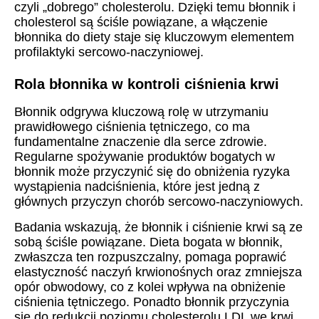
czyli „dobrego” cholesterolu. Dzięki temu błonnik i
cholesterol są ściśle powiązane, a włączenie
błonnika do diety staje się kluczowym elementem
profilaktyki sercowo-naczyniowej.
Rola błonnika w kontroli ciśnienia krwi
Błonnik odgrywa kluczową rolę w utrzymaniu
prawidłowego ciśnienia tętniczego, co ma
fundamentalne znaczenie dla serce zdrowie.
Regularne spożywanie produktów bogatych w
błonnik może przyczynić się do obniżenia ryzyka
wystąpienia nadciśnienia, które jest jedną z
głównych przyczyn chorób sercowo-naczyniowych.
Badania wskazują, że błonnik i ciśnienie krwi są ze
sobą ściśle powiązane. Dieta bogata w błonnik,
zwłaszcza ten rozpuszczalny, pomaga poprawić
elastyczność naczyń krwionośnych oraz zmniejsza
opór obwodowy, co z kolei wpływa na obniżenie
ciśnienia tętniczego. Ponadto błonnik przyczynia
się do redukcji poziomu cholesterolu LDL we krwi,