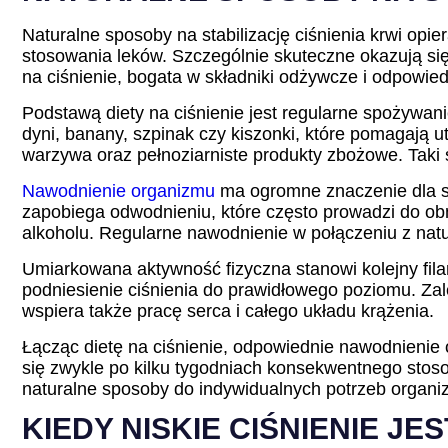
Naturalne sposoby na stabilizację ciśnienia krwi op
stosowania leków. Szczególnie skuteczne okazują się
na ciśnienie, bogata w składniki odżywcze i odpowie
Podstawą diety na ciśnienie jest regularne spożywan
dyni, banany, szpinak czy kiszonki, które pomagają
warzywa oraz pełnoziarniste produkty zbożowe. Taki 
Nawodnienie organizmu
ma ogromne znaczenie dla sta
zapobiega odwodnieniu, które często prowadzi do obni
alkoholu. Regularne nawodnienie w połączeniu z natu
Umiarkowana aktywność fizyczna stanowi kolejny filar
podniesienie ciśnienia do prawidłowego poziomu. Zal
wspiera także pracę serca i całego układu krążenia.
Łącząc dietę na ciśnienie, odpowiednie nawodnienie 
się zwykle po kilku tygodniach konsekwentnego stosow
naturalne sposoby do indywidualnych potrzeb organi
KIEDY NISKIE CIŚNIENIE JE