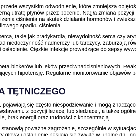
ży przede wszystkim odwodnienie, które zmniejsza objęto
ną utratę płynów przez pocenie. Nagła zmiana pozycji ci
żenia ciśnienia na skutek działania hormonów i zwiększ
lowego spadku ciśnienia.
erca, takie jak bradykardia, niewydolność serca czy ar
ad niedoczynność nadnerczy lub tarczycy, zaburzają ró
ie i osłabienie. Ciężkie infekcje prowadzące do sepsy w
 beta-blokerów lub leków przeciwnadciśnieniowych. Reak
jących hipotensję. Regularne monitorowanie objawów p
IA TĘTNICZEGO
sja, pojawiają się często niespodziewanie i mogą znaczą
stawaniu z pozycji leżącej lub siedzącej, a także ogól
, brak energii oraz trudności z koncentracją.
 stanowią poważne zagrożenie, szczególnie w sytuacjac
łowy i osłabienie nasilają się zwykle w upalne dni, po d