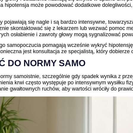
 hipotensja może powodować dodatkowe dolegliwości, t
y pojawiają się nagle i są bardzo intensywne, towarzyszą
cznie skontaktować się z lekarzem lub wezwać pomoc 
órych osłabienie i zawroty głowy mogą sygnalizować po
o samopoczucia pomagają wcześnie wykryć hipotensję. J
onieczna jest konsultacja ze specjalistą, który dobierze 
IĆ DO NORMY SAMO
ormy samoistnie, szczególnie gdy spadek wynika z przej
nienia krwi często występuje po intensywnym wysiłku fiz
ie gwałtownych ruchów, aby wartości wróciły do prawid