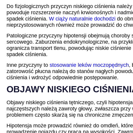
Do fizjologicznych przyczyn niskiego ciśnienia nale
powoduje rozszerzenie naczyń krwionośnych i nadmier
spadek ciśnienia.
W ciąży naturalnie dochodzi
do obni
nieprzystosowanych również może prowadzić do chwi
Patologiczne przyczyny hipotensji obejmują choroby s
sercowego. Zaburzenia endokrynologiczne, na przykł
ogranicza transport tlenu, powodując niskie ciśnien
spadek ciśnienia.
Inne przyczyny to
stosowanie leków moczopędnych
,
zatorowość płucna należą do stanów nagłych powodu
ciśnienia i wdrożyć odpowiednie postępowanie.
OBJAWY NISKIEGO CIŚNIEN
Objawy niskiego ciśnienia tętniczego, czyli hipoten
najczęstszych należą zawroty głowy, zwłaszcza przy w
problemem często skarżą się na chroniczne zmęczenie
Hipotensja może prowadzić również do omdleń, które
prowadzenie pojazdu czy praca na wysokości. Zawroty g