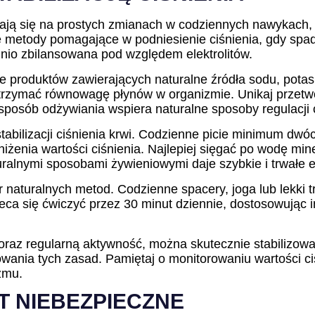
ierają się na prostych zmianach w codziennych nawykach,
 metody pomagające w podniesienie ciśnienia, gdy spad
dnio zbilansowana pod względem elektrolitów.
ie produktów zawierających naturalne źródła sodu, pota
 utrzymać równowagę płynów w organizmie. Unikaj przet
sposób odżywiania wspiera naturalne sposoby regulacji
bilizacji ciśnienia krwi. Codzienne picie minimum dwóch
żenia wartości ciśnienia. Najlepiej sięgać po wodę mine
ralnymi sposobami żywieniowymi daje szybkie i trwałe e
 naturalnych metod. Codzienne spacery, joga lub lekki 
eca się ćwiczyć przez 30 minut dziennie, dostosowując 
oraz regularną aktywność, można skutecznie stabilizować
ania tych zasad. Pamiętaj o monitorowaniu wartości ciś
zmu.
ST NIEBEZPIECZNE