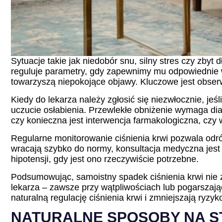
Sytuacje takie jak niedobór snu, silny stres czy zby
reguluje parametry, gdy zapewnimy mu odpowiednie wa
towarzyszą niepokojące objawy. Kluczowe jest obserwo
Kiedy do lekarza należy zgłosić się niezwłocznie, jeśl
uczucie osłabienia. Przewlekłe obniżenie wymaga di
czy konieczna jest interwencja farmakologiczna, czy 
Regularne monitorowanie ciśnienia krwi pozwala odró
wracają szybko do normy, konsultacja medyczna jes
hipotensji, gdy jest ono rzeczywiście potrzebne.
Podsumowując, samoistny spadek ciśnienia krwi nie
lekarza – zawsze przy wątpliwościach lub pogarsza
naturalną regulację ciśnienia krwi i zmniejszają ryzy
NATURALNE SPOSOBY NA ST