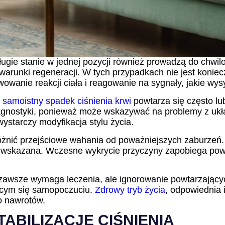
t długie stanie w jednej pozycji również prowadzą do chw
runki regeneracji. W tych przypadkach nie jest koniec
wanie reakcji ciała i reagowanie na sygnały, jakie wysy
i
samoistny spadek ciśnienia krwi
powtarza się często lu
agnostyki, ponieważ może wskazywać na problemy z układ
wystarczy modyfikacja stylu życia.
żnić przejściowe wahania od poważniejszych zaburzeń. 
t wskazana. Wczesne wykrycie przyczyny zapobiega powi
 zawsze wymaga leczenia, ale ignorowanie powtarzając
jącym się samopoczuciu.
Zdrowy tryb życia
, odpowiednia 
ko nawrotów.
ABILIZACJĘ CIŚNIENIA