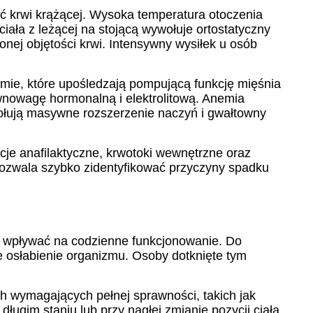
ść krwi krążącej. Wysoka temperatura otoczenia
ała z leżącej na stojącą wywołuje ortostatyczny
onej objętości krwi. Intensywny wysiłek u osób
ytmie, które upośledzają pompującą funkcję mięśnia
wnowagę hormonalną i elektrolitową. Anemia
ywołują masywne rozszerzenie naczyń i gwałtowny
cje anafilaktyczne, krwotoki wewnętrzne oraz
ozwala szybko zidentyfikować przyczyny spadku
co wpływać na codzienne funkcjonowanie. Do
ne osłabienie organizmu. Osoby dotknięte tym
h wymagających pełnej sprawności, takich jak
ługim staniu lub przy nagłej zmianie pozycji ciała.