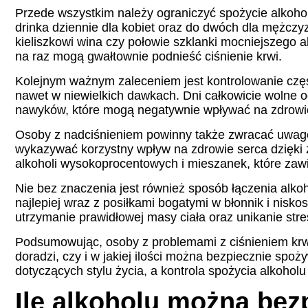
Przede wszystkim należy ograniczyć spożycie alkoho
drinka dziennie dla kobiet oraz do dwóch dla mężczy
kieliszkowi wina czy połowie szklanki mocniejszego 
na raz mogą gwałtownie podnieść ciśnienie krwi.
Kolejnym ważnym zaleceniem jest kontrolowanie często
nawet w niewielkich dawkach. Dni całkowicie wolne o
nawyków, które mogą negatywnie wpływać na zdrowi
Osoby z nadciśnieniem powinny także zwracać uwag
wykazywać korzystny wpływ na zdrowie serca dzięki 
alkoholi wysokoprocentowych i mieszanek, które zawi
Nie bez znaczenia jest również sposób łączenia alkoh
najlepiej wraz z posiłkami bogatymi w błonnik i nis
utrzymanie prawidłowej masy ciała oraz unikanie stres
Podsumowując, osoby z problemami z ciśnieniem krwi
doradzi, czy i w jakiej ilości można bezpiecznie s
dotyczących stylu życia, a kontrola spożycia alkoholu 
Ile alkoholu można be