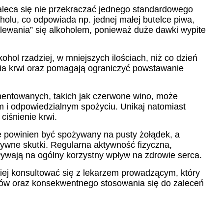
aleca się nie przekraczać jednego standardowego
holu, co odpowiada np. jednej małej butelce piwa,
alewania” się alkoholem, ponieważ duże dawki wypite
hol rzadziej, w mniejszych ilościach, niż co dzień
nia krwi oraz pomagają ograniczyć powstawanie
entowanych, takich jak czerwone wino, może
 i odpowiedzialnym spożyciu. Unikaj natomiast
iśnienie krwi.
ie powinien być spożywany na pusty żołądek, a
tywne skutki. Regularna aktywność fizyczna,
wpływają na ogólny korzystny wpływ na zdrowie serca.
iej konsultować się z lekarzem prowadzącym, który
rów oraz konsekwentnego stosowania się do zaleceń