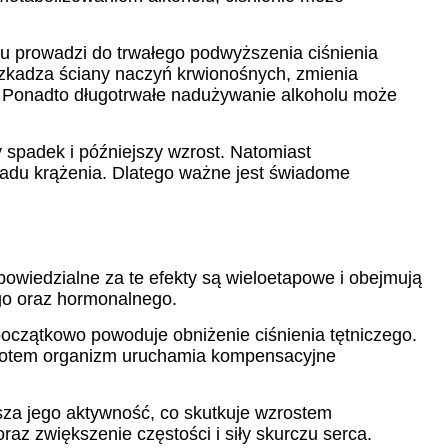
lu prowadzi do trwałego podwyższenia ciśnienia
uszkadza ściany naczyń krwionośnych, zmienia
 Ponadto długotrwałe nadużywanie alkoholu może
 spadek i późniejszy wzrost. Natomiast
kładu krążenia. Dlatego ważne jest świadome
owiedzialne za te efekty są wieloetapowe i obejmują
go oraz hormonalnego.
oczątkowo powoduje obniżenie ciśnienia tętniczego.
ce potem organizm uruchamia kompensacyjne
za jego aktywność, co skutkuje wzrostem
az zwiększenie częstości i siły skurczu serca.