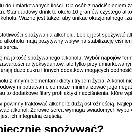
lu do umiarkowanych ilości. Dla osób z nadciśnieniem z
zn. Standardowy drink to około 10 gramów czystego alko
alkoholu. Ważne jest także, aby unikać okazjonalnego „z
tliwości spożywania alkoholu. Lepiej jest spożywać alko
d alkoholu mają pozytywny wpływ na stabilizację ciśnie
e serca.
ę na jakość spożywanego alkoholu. Wybór napojów ferm
zawartości antyoksydantów, ale tylko przy umiarkowanym
erają dużo cukru i innych dodatków mogących podnosić c
olu z innymi elementami diety i trybem życia. Alkohol n
kosodowymi potrawami, co może minimalizować jego nega
u to dodatkowe filary profilaktyki nadciśnienia, które 
 powinny traktować alkohol z dużą ostrożnością. Najlep
pożywać alkohol. Zdrowie serca wymaga świadomych wybo
jest ich integralną częścią.
zpiecznie spożywać?