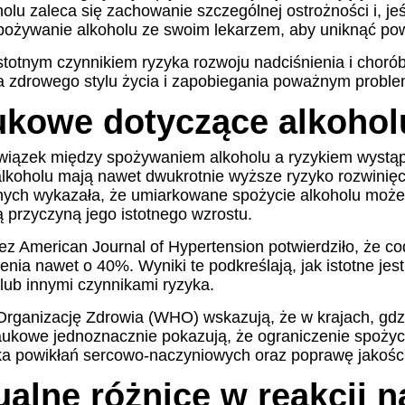
olu zaleca się zachowanie szczególnej ostrożności i, jeś
pożywanie alkoholu ze swoim lekarzem, aby uniknąć p
stotnym czynnikiem ryzyka rozwoju nadciśnienia i chor
a zdrowego stylu życia i zapobiegania poważnym probl
aukowe dotyczące alkohol
iązek między spożywaniem alkoholu a ryzykiem wystąpie
 alkoholu mają nawet dwukrotnie wyższe ryzyko rozwinięc
znych wykazała, że umiarkowane spożycie alkoholu może 
 przyczyną jego istotnego wzrostu.
American Journal of Hypertension potwierdziło, że cod
ia nawet o 40%. Wyniki te podkreślają, jak istotne jes
lub innymi czynnikami ryzyka.
rganizację Zdrowia (WHO) wskazują, że w krajach, gdzi
aukowe jednoznacznie pokazują, że ograniczenie spoż
zyka powikłań sercowo-naczyniowych oraz poprawę jakości
alne różnice w reakcji n