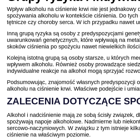
Wpływ alkoholu na ciśnienie krwi nie jest jednakowy 
spożywania alkoholu w kontekście ciśnienia. Do tych 
tętnicze czy choroby serca. W ich przypadku nawet u
Inną grupą ryzyka są osoby z predyspozycjami genety
uwarunkowań genetycznych, które wpływają na metab
skoków ciśnienia po spożyciu nawet niewielkich ilości
Kolejną istotną grupą są osoby starsze, u których me
wpływem alkoholu. Również osoby prowadzące siedząc
indywidualne reakcje na alkohol mogą sprzyjać rozwo
Podsumowując, znajomość własnych predyspozycji or
alkoholu na ciśnienie krwi. Właściwe podejście i um
ZALECENIA DOTYCZĄCE SP
Alkohol i nadciśnienie mają ze sobą ścisły związek,
spożywają napoje alkoholowe. Nadmierne lub niekontr
sercowo-naczyniowych. W związku z tym istnieje kilka
ciśnienie na właściwym poziomie.