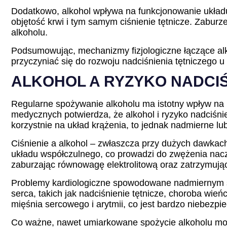
Dodatkowo, alkohol wpływa na funkcjonowanie układ
objętość krwi i tym samym ciśnienie tętnicze. Zabur
alkoholu.
Podsumowując, mechanizmy fizjologiczne łączące alk
przyczyniać się do rozwoju nadciśnienia tętniczego 
ALKOHOL A RYZYKO NADCI
Regularne spożywanie alkoholu ma istotny wpływ na r
medycznych potwierdza, że alkohol i ryzyko nadciśni
korzystnie na układ krążenia, to jednak nadmierne l
Ciśnienie a alkohol – zwłaszcza przy dużych dawkac
układu współczulnego, co prowadzi do zwężenia nac
zaburzając równowagę elektrolitową oraz zatrzymując
Problemy kardiologiczne spowodowane nadmiernym s
serca, takich jak nadciśnienie tętnicze, choroba wi
mięśnia sercowego i arytmii, co jest bardzo niebezpi
Co ważne, nawet umiarkowane spożycie alkoholu moż