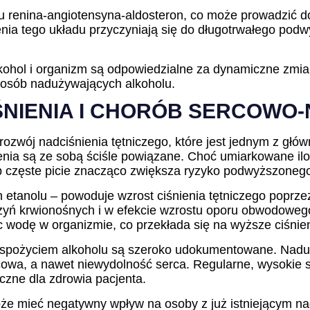
u renina-angiotensyna-aldosteron, co może prowadzić d
zenia tego układu przyczyniają się do długotrwałego pod
ohol i organizm są odpowiedzialne za dynamiczne zmian
u osób nadużywających alkoholu.
ŚNIENIA I CHORÓB SERCOWO
ozwój nadciśnienia tętniczego, które jest jednym z głó
enia są ze sobą ściśle powiązane. Choć umiarkowane ilo
ub częste picie znacząco zwiększa ryzyko podwyższonego 
h etanolu – powoduje wzrost ciśnienia tętniczego popr
zyń krwionośnych i w efekcie wzrostu oporu obwodoweg
 wodę w organizmie, co przekłada się na wyższe ciśnien
pożyciem alkoholu są szeroko udokumentowane. Naduż
eńcowa, a nawet niewydolność serca. Regularne, wysokie
eczne dla zdrowia pacjenta.
e mieć negatywny wpływ na osoby z już istniejącym na