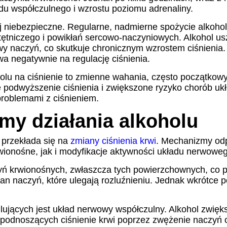
adu współczulnego i wzrostu poziomu adrenaliny.
iej niebezpieczne. Regularne, nadmierne spożycie alkoho
 tętniczego i powikłań sercowo-naczyniowych. Alkohol 
 naczyń, co skutkuje chronicznym wzrostem ciśnienia.
a negatywnie na regulację ciśnienia.
lu na ciśnienie to zmienne wahania, często początkowy
e podwyższenie ciśnienia i zwiększone ryzyko chorób u
problemami z ciśnieniem.
my działania alkoholu
 przekłada się na
zmiany ciśnienia krwi
. Mechanizmy odp
wionośne, jak i modyfikacje aktywności układu nerwowe
yń krwionośnych, zwłaszcza tych powierzchownych, co p
 ścian naczyń, które ulegają rozluźnieniu. Jednak wkrót
ących jest układ nerwowy współczulny. Alkohol zwięks
 podnoszących ciśnienie krwi poprzez zwężenie naczyń or