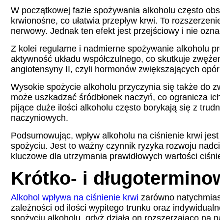
W początkowej fazie spożywania alkoholu często ob
krwionośne, co ułatwia przepływ krwi. To rozszerzen
nerwowy. Jednak ten efekt jest przejściowy i nie oz
Z kolei regularne i nadmierne spożywanie alkoholu pr
aktywność układu współczulnego, co skutkuje zwęże
angiotensyny II, czyli hormonów zwiększających opór
Wysokie spożycie alkoholu przyczynia się także do zw
może uszkadzać śródbłonek naczyń, co ogranicza ich 
pijące duże ilości alkoholu często borykają się z t
naczyniowych.
Podsumowując, wpływ alkoholu na ciśnienie krwi jes
spożyciu. Jest to ważny czynnik ryzyka rozwoju nadc
kluczowe dla utrzymania prawidłowych wartości ciśnie
Krótko- i długoterminow
Alkohol wpływa na ciśnienie krwi
zarówno natychmiast
zależności od ilości wypitego trunku oraz indywidu
spożyciu alkoholu, gdyż działa on rozszerzająco na 