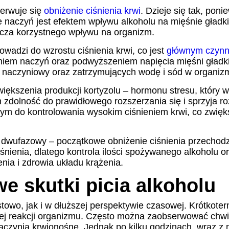
serwuje się
obniżenie ciśnienia krwi
. Dzieje się tak, pon
ie naczyń jest efektem wpływu alkoholu na mięśnie gład
nacza korzystnego wpływu na organizm.
owadzi do wzrostu ciśnienia krwi, co jest
głównym czynni
niem naczyń oraz podwyższeniem napięcia mięśni gładk
 naczyniowy oraz zatrzymujących wodę i sód w organizmi
iększenia produkcji kortyzolu – hormonu stresu, który w
zdolność do prawidłowego rozszerzania się i sprzyja ro
rudnym do kontrolowania wysokim ciśnieniem krwi, co zw
t dwufazowy – początkowe obniżenie ciśnienia przechodz
iśnienia, dlatego kontrola ilości spożywanego alkoholu
nia i zdrowia układu krążenia.
e skutki picia alkoholu
owo, jak i w dłuższej perspektywie czasowej. Krótkoter
alnej reakcji organizmu. Często można zaobserwować chw
naczynia krwionośne. Jednak po kilku godzinach, wraz z