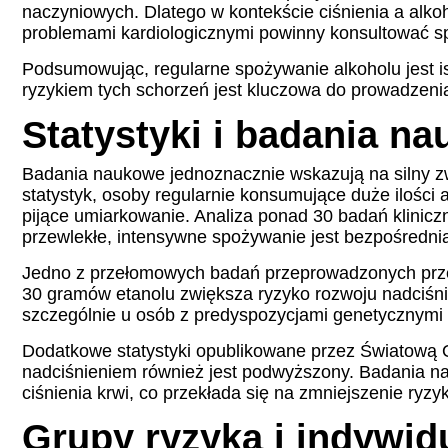
naczyniowych. Dlatego w kontekście ciśnienia a alkoh
problemami kardiologicznymi powinny konsultować s
Podsumowując, regularne spożywanie alkoholu jest i
ryzykiem tych schorzeń jest kluczowa do prowadzeni
Statystyki i badania n
Badania naukowe jednoznacznie wskazują na silny zw
statystyk, osoby regularnie konsumujące duże ilości
pijące umiarkowanie. Analiza ponad 30 badań klinic
przewlekłe, intensywne spożywanie jest bezpośrednią
Jedno z przełomowych badań przeprowadzonych przez 
30 gramów etanolu zwiększa ryzyko rozwoju nadciśnien
szczególnie u osób z predyspozycjami genetycznymi 
Dodatkowe statystyki opublikowane przez Światową O
nadciśnieniem również jest podwyższony. Badania n
ciśnienia krwi, co przekłada się na zmniejszenie ry
Grupy ryzyka i indywidu