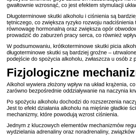
gwałtownie wzrosnąć, co jest efektem stymulacji ukł
Długoterminowe skutki alkoholu i ciśnienia są bardz
tętniczego, co zwiększa ryzyko rozwoju nadciśnienia
równowagę hormonalną oraz zwiększa opór obwodowy
prowadzić do zaburzeń pracy serca, co również wpływ
W podsumowaniu, krótkoterminowe skutki picia alkoho
długoterminowe skutki są bardziej groźne – utrwalon
podejście do spożycia alkoholu, zwłaszcza u osób z 
Fizjologiczne mechaniz
Alkohol wywiera złożony wpływ na układ krążenia, co
zarówno bezpośrednie oddziaływanie na naczynia kr
Po spożyciu alkoholu dochodzi do rozszerzenia nacz
Jest to efekt działania alkoholu na mięśnie gładkie
mechanizmy, które powodują wzrost ciśnienia.
Jednym z kluczowych elementów mechanizmów reguluj
wydzielania adrenaliny oraz noradrenaliny, związków