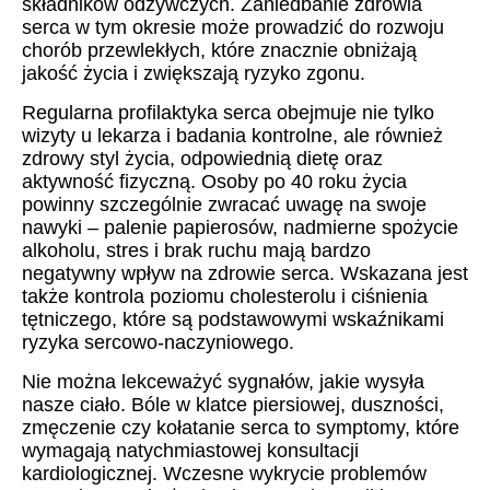
składników odżywczych. Zaniedbanie zdrowia
serca w tym okresie może prowadzić do rozwoju
chorób przewlekłych, które znacznie obniżają
jakość życia i zwiększają ryzyko zgonu.
Regularna profilaktyka serca obejmuje nie tylko
wizyty u lekarza i badania kontrolne, ale również
zdrowy styl życia, odpowiednią dietę oraz
aktywność fizyczną. Osoby po 40 roku życia
powinny szczególnie zwracać uwagę na swoje
nawyki – palenie papierosów, nadmierne spożycie
alkoholu, stres i brak ruchu mają bardzo
negatywny wpływ na zdrowie serca. Wskazana jest
także kontrola poziomu cholesterolu i ciśnienia
tętniczego, które są podstawowymi wskaźnikami
ryzyka sercowo-naczyniowego.
Nie można lekceważyć sygnałów, jakie wysyła
nasze ciało. Bóle w klatce piersiowej, duszności,
zmęczenie czy kołatanie serca to symptomy, które
wymagają natychmiastowej konsultacji
kardiologicznej. Wczesne wykrycie problemów