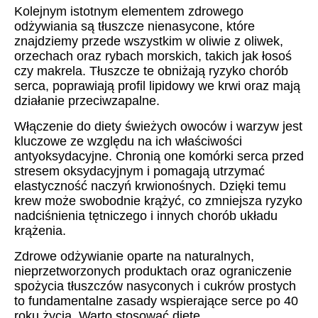
Kolejnym istotnym elementem zdrowego
odżywiania są tłuszcze nienasycone, które
znajdziemy przede wszystkim w oliwie z oliwek,
orzechach oraz rybach morskich, takich jak łosoś
czy makrela. Tłuszcze te obniżają ryzyko chorób
serca, poprawiają profil lipidowy we krwi oraz mają
działanie przeciwzapalne.
Włączenie do diety świeżych owoców i warzyw jest
kluczowe ze względu na ich właściwości
antyoksydacyjne. Chronią one komórki serca przed
stresem oksydacyjnym i pomagają utrzymać
elastyczność naczyń krwionośnych. Dzięki temu
krew może swobodnie krążyć, co zmniejsza ryzyko
nadciśnienia tętniczego i innych chorób układu
krążenia.
Zdrowe odżywianie oparte na naturalnych,
nieprzetworzonych produktach oraz ograniczenie
spożycia tłuszczów nasyconych i cukrów prostych
to fundamentalne zasady wspierające serce po 40
roku życia. Warto stosować dietę