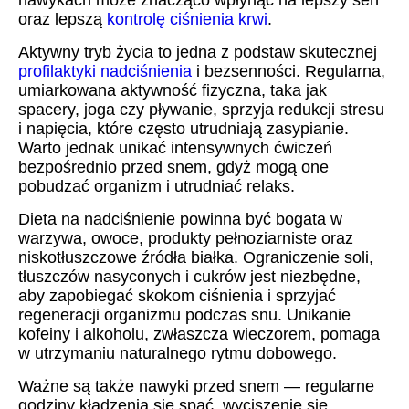
nawykach może znacząco wpłynąć na lepszy sen
oraz lepszą
kontrolę ciśnienia krwi
.
Aktywny tryb życia to jedna z podstaw skutecznej
profilaktyki nadciśnienia
i bezsenności. Regularna,
umiarkowana aktywność fizyczna, taka jak
spacery, joga czy pływanie, sprzyja redukcji stresu
i napięcia, które często utrudniają zasypianie.
Warto jednak unikać intensywnych ćwiczeń
bezpośrednio przed snem, gdyż mogą one
pobudzać organizm i utrudniać relaks.
Dieta na nadciśnienie powinna być bogata w
warzywa, owoce, produkty pełnoziarniste oraz
niskotłuszczowe źródła białka. Ograniczenie soli,
tłuszczów nasyconych i cukrów jest niezbędne,
aby zapobiegać skokom ciśnienia i sprzyjać
regeneracji organizmu podczas snu. Unikanie
kofeiny i alkoholu, zwłaszcza wieczorem, pomaga
w utrzymaniu naturalnego rytmu dobowego.
Ważne są także nawyki przed snem — regularne
godziny kładzenia się spać, wyciszenie się,