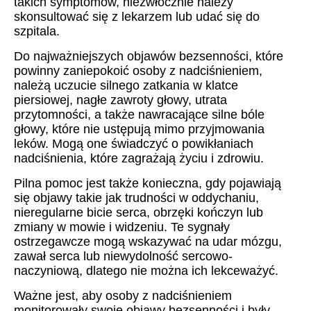
takich symptomów, niezwłocznie należy
skonsultować się z lekarzem lub udać się do
szpitala.
Do najważniejszych objawów bezsenności, które
powinny zaniepokoić osoby z nadciśnieniem,
należą uczucie silnego zatkania w klatce
piersiowej, nagłe zawroty głowy, utrata
przytomności, a także nawracające silne bóle
głowy, które nie ustępują mimo przyjmowania
leków. Mogą one świadczyć o powikłaniach
nadciśnienia, które zagrażają życiu i zdrowiu.
Pilna pomoc jest także konieczna, gdy pojawiają
się objawy takie jak trudności w oddychaniu,
nieregularne bicie serca, obrzęki kończyn lub
zmiany w mowie i widzeniu. Te sygnały
ostrzegawcze mogą wskazywać na udar mózgu,
zawał serca lub niewydolność sercowo-
naczyniową, dlatego nie można ich lekceważyć.
Ważne jest, aby osoby z nadciśnieniem
monitorowały swoje objawy bezsenności i były