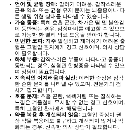
언어 및 균형 장애:
말하기 어려움, 갑작스러운
근육 약화 또는 균형 유지 문제는 뇌졸중이나 다
른 생명 위협 상태를 나타낼 수 있습니다.
가슴 통증:
특히 호흡 곤란, 차가운 땀 및 불안감
이 동반되는 경우, 심장마비를 예고할 수 있으므
로 가능한 한 빨리 의료 도움을 받아야 합니다.
빈번한 코피:
자주 발생하고 제어하기 어려운 출
혈은 고혈압 환자에게 경고 신호이며, 의사 상담
이 필요합니다.
하체 부종:
갑작스러운 부종이 나타나고 통증이
동반되는 경우, 심혈관 합병증을 나타낼 수 있으
며 상담이 필요합니다.
지속적인 어지러움과 실신:
이러한 증상은 심각
한 순환 문제를 나타낼 수 있으며, 전문가의 검
사가 필요합니다.
호흡 문제:
호흡 곤란, 쌕쌕거림 또는 질식하는
느낌은 겨울철에 무시할 수 없는 경고 신호이며,
특히 고혈압 환자에게 해당됩니다.
약물 복용 후 개선되지 않음:
고혈압 증상이 권
장 약물 복용에도 불구하고 개선되지 않거나 악
화되는 경우, 신속한 의사 상담이 필요합니다.