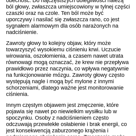
obecność. Do najczęstszych dolegliwości należą
ból głowy, zwłaszcza umiejscowiony w tylnej części
czaszki oraz na czole. Ten ból może być
uporczywy i nasilać się zwłaszcza rano, co jest
sygnałem alarmowym dla osób narażonych na
nadciśnienie.
Zawroty głowy to kolejny objaw, który może
towarzyszyć wysokiemu ciśnieniu krwi. Uczucie
wirowania, oszołomienia, a czasem nawet utrata
równowagi mogą oznaczać, że krew nie przepływa
prawidłowo przez naczynia, co wpływa negatywnie
na funkcjonowanie mózgu. Zawroty głowy często
występują nagle i mogą być mylone z innymi
schorzeniami, dlatego ważne jest monitorowanie
ciśnienia.
Innym częstym objawem jest zmęczenie, które
pojawia się nawet po niewielkim wysiłku lub w
spoczynku. Osoby z nadciśnieniem często
odczuwają przewlekłe osłabienie i brak energii, co
jest konsekwencją zaburzonego krążenia i