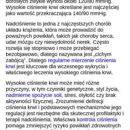
dorosłych zwykle wynosi około 120/80 mmHg.
Wysokie ciśnienie krwi określane jest najczęściej
jako wartość przekraczająca 140/90 mmHg.
Nadciśnienie to jedna z najczęstszych chorób
układu krążenia, która może prowadzić do
poważnych powikłań, takich jak choroby serca,
udar mózgu czy niewydolność nerek. Często
rozwija się stopniowo i może przebiegać
bezobjawowo, dlatego nazywana jest „cichym
zabójcą”. Dlatego
regularne mierzenie ciśnienia
krwi
jest kluczowe dla wczesnego wykrycia i
właściwego leczenia wysokiego ciśnienia krwi.
Wysokie ciśnienie krwi może mieć różne
przyczyny, w tym czynniki genetyczne, styl życia,
nadmierne spożycie soli
, stres, otyłość czy brak
aktywności fizycznej. Zrozumienie definicji
ciśnienia krwi i podstawowych mechanizmów jego
regulacji jest niezbędne dla skutecznej profilaktyki i
terapii nadciśnienia. Właściwa
kontrola ciśnienia
pomaga zmniejszyć ryzyko powikłań zdrowotnych