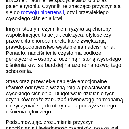
fizycznej, nadmierne spożycie alkoholu oraz
palenie tytoniu. Czynniki te znacząco przyczyniają
się do
rozwoju hipertensji
, czyli przewlekłego
wysokiego ciśnienia krwi.
Innym istotnym czynnikiem ryzyka są choroby
współistniejące takie jak cukrzyca, otyłość czy
przewlekła choroba nerek, które zwiększają
prawdopodobieństwo wystąpienia nadciśnienia.
Ponadto, nadciśnienie często ma podłoże
genetyczne – osoby z rodzinną historią wysokiego
ciśnienia krwi są bardziej narażone na rozwój tego
schorzenia.
Stres oraz przewlekłe napięcie emocjonalne
również odgrywają ważną rolę w powstawaniu
wysokiego ciśnienia. Długotrwałe działanie tych
czynników może zaburzać równowagę hormonalną
i przyczyniać się do utrzymania podwyższonego
ciśnienia tętniczego.
Podsumowując, zrozumienie przyczyn
nadciśnienia i świadomość czynników ryzyka jest