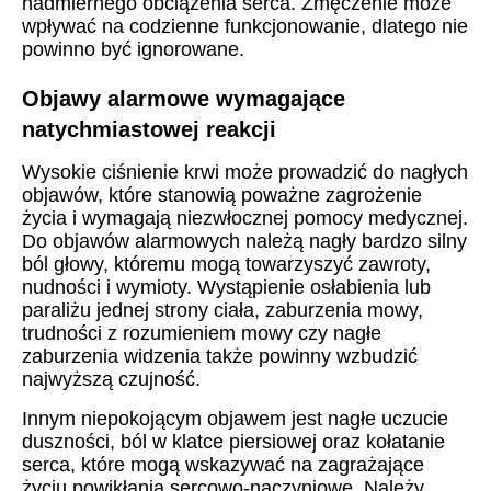
nadmiernego obciążenia serca. Zmęczenie może
wpływać na codzienne funkcjonowanie, dlatego nie
powinno być ignorowane.
Objawy alarmowe wymagające
natychmiastowej reakcji
Wysokie ciśnienie krwi może prowadzić do nagłych
objawów, które stanowią poważne zagrożenie
życia i wymagają niezwłocznej pomocy medycznej.
Do objawów alarmowych należą nagły bardzo silny
ból głowy, któremu mogą towarzyszyć zawroty,
nudności i wymioty. Wystąpienie osłabienia lub
paraliżu jednej strony ciała, zaburzenia mowy,
trudności z rozumieniem mowy czy nagłe
zaburzenia widzenia także powinny wzbudzić
najwyższą czujność.
Innym niepokojącym objawem jest nagłe uczucie
duszności, ból w klatce piersiowej oraz kołatanie
serca, które mogą wskazywać na zagrażające
życiu powikłania sercowo-naczyniowe. Należy