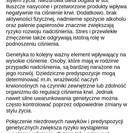
stylem życia. Niezdrowa dieta bogata w sól,
tłuszcze nasycone i przetworzone produkty wpływa
negatywnie na ciśnienie krwi. Dodatkowo, brak
aktywności fizycznej, nadmierne spożycie alkoholu
oraz palenie papierosów znacznie zwiększają
ryzyko rozwoju nadciśnienia. Stres i przewlekłe
zmęczenie także odgrywają istotną rolę w
podnoszeniu ciśnienia.
Genetyka to kolejny ważny element wpływający na
wysokie ciśnienie. Osoby, które mają w rodzinie
przypadki nadciśnienia, są bardziej narażone na
jego rozwój. Dziedziczne predyspozycje mogą
determinować m.in. wrażliwość naczyń
krwionośnych na czynniki zewnętrzne lub zdolność
organizmu do regulacji ciśnienia krwi. Jednak
nawet silne uwarunkowania genetyczne można
często kontrolować poprzez odpowiednie zmiany w
stylu życia.
Połączenie niezdrowych nawyków i predyspozycji
genetycznych zwiększa ryzyko wystąpienia