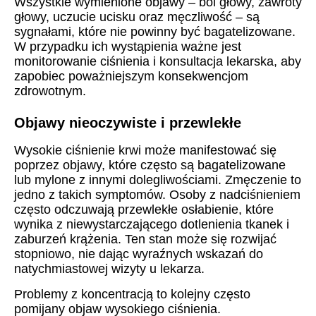
Wszystkie wymienione objawy – ból głowy, zawroty
głowy, uczucie ucisku oraz męczliwość – są
sygnałami, które nie powinny być bagatelizowane.
W przypadku ich wystąpienia ważne jest
monitorowanie ciśnienia i konsultacja lekarska, aby
zapobiec poważniejszym konsekwencjom
zdrowotnym.
Objawy nieoczywiste i przewlekłe
Wysokie ciśnienie krwi może manifestować się
poprzez objawy, które często są bagatelizowane
lub mylone z innymi dolegliwościami. Zmęczenie to
jedno z takich symptomów. Osoby z nadciśnieniem
często odczuwają przewlekłe osłabienie, które
wynika z niewystarczającego dotlenienia tkanek i
zaburzeń krążenia. Ten stan może się rozwijać
stopniowo, nie dając wyraźnych wskazań do
natychmiastowej wizyty u lekarza.
Problemy z koncentracją to kolejny często
pomijany objaw wysokiego ciśnienia.