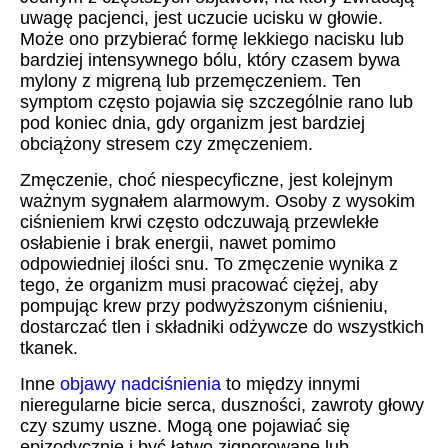
uwagę pacjenci, jest uczucie ucisku w głowie.
Może ono przybierać formę lekkiego nacisku lub
bardziej intensywnego bólu, który czasem bywa
mylony z migreną lub przemęczeniem. Ten
symptom często pojawia się szczególnie rano lub
pod koniec dnia, gdy organizm jest bardziej
obciążony stresem czy zmęczeniem.
Zmęczenie, choć niespecyficzne, jest kolejnym
ważnym sygnałem alarmowym. Osoby z wysokim
ciśnieniem krwi często odczuwają przewlekłe
osłabienie i brak energii, nawet pomimo
odpowiedniej ilości snu. To zmęczenie wynika z
tego, że organizm musi pracować ciężej, aby
pompując krew przy podwyższonym ciśnieniu,
dostarczać tlen i składniki odżywcze do wszystkich
tkanek.
Inne
objawy nadciśnienia
to między innymi
nieregularne bicie serca, duszności, zawroty głowy
czy szumy uszne. Mogą one pojawiać się
epizodycznie i być łatwo zignorowane lub