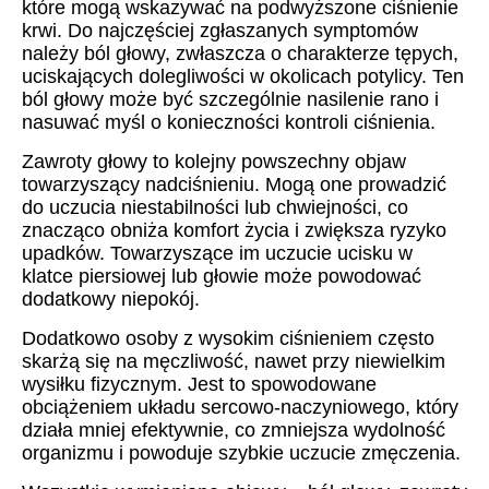
które mogą wskazywać na podwyższone ciśnienie
krwi. Do najczęściej zgłaszanych symptomów
należy ból głowy, zwłaszcza o charakterze tępych,
uciskających dolegliwości w okolicach potylicy. Ten
ból głowy może być szczególnie nasilenie rano i
nasuwać myśl o konieczności kontroli ciśnienia.
Zawroty głowy to kolejny powszechny objaw
towarzyszący nadciśnieniu. Mogą one prowadzić
do uczucia niestabilności lub chwiejności, co
znacząco obniża komfort życia i zwiększa ryzyko
upadków. Towarzyszące im uczucie ucisku w
klatce piersiowej lub głowie może powodować
dodatkowy niepokój.
Dodatkowo osoby z wysokim ciśnieniem często
skarżą się na męczliwość, nawet przy niewielkim
wysiłku fizycznym. Jest to spowodowane
obciążeniem układu sercowo-naczyniowego, który
działa mniej efektywnie, co zmniejsza wydolność
organizmu i powoduje szybkie uczucie zmęczenia.