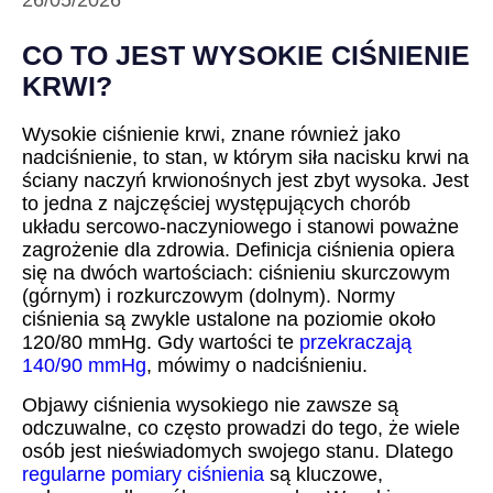
26/05/2026
CO TO JEST WYSOKIE CIŚNIENIE
KRWI?
Wysokie ciśnienie krwi, znane również jako
nadciśnienie, to stan, w którym siła nacisku krwi na
ściany naczyń krwionośnych jest zbyt wysoka. Jest
to jedna z najczęściej występujących chorób
układu sercowo-naczyniowego i stanowi poważne
zagrożenie dla zdrowia. Definicja ciśnienia opiera
się na dwóch wartościach: ciśnieniu skurczowym
(górnym) i rozkurczowym (dolnym). Normy
ciśnienia są zwykle ustalone na poziomie około
120/80 mmHg. Gdy wartości te
przekraczają
140/90 mmHg
, mówimy o nadciśnieniu.
Objawy ciśnienia wysokiego nie zawsze są
odczuwalne, co często prowadzi do tego, że wiele
osób jest nieświadomych swojego stanu. Dlatego
regularne pomiary ciśnienia
są kluczowe,