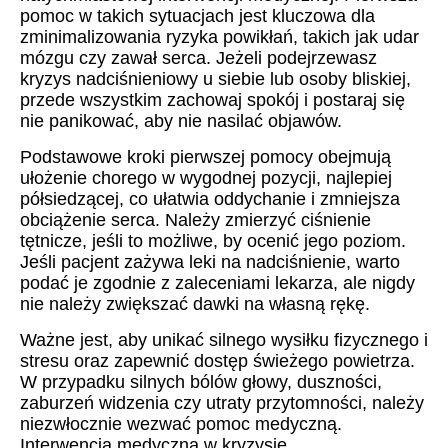
pomoc w takich sytuacjach jest kluczowa dla
zminimalizowania ryzyka powikłań, takich jak udar
mózgu czy zawał serca. Jeżeli podejrzewasz
kryzys nadciśnieniowy u siebie lub osoby bliskiej,
przede wszystkim zachowaj spokój i postaraj się
nie panikować, aby nie nasilać objawów.
Podstawowe kroki pierwszej pomocy obejmują
ułożenie chorego w wygodnej pozycji, najlepiej
półsiedzącej, co ułatwia oddychanie i zmniejsza
obciążenie serca. Należy zmierzyć ciśnienie
tętnicze, jeśli to możliwe, by ocenić jego poziom.
Jeśli pacjent zażywa leki na nadciśnienie, warto
podać je zgodnie z zaleceniami lekarza, ale nigdy
nie należy zwiększać dawki na własną rękę.
Ważne jest, aby unikać silnego wysiłku fizycznego i
stresu oraz zapewnić dostęp świeżego powietrza.
W przypadku silnych bólów głowy, duszności,
zaburzeń widzenia czy utraty przytomności, należy
niezwłocznie wezwać pomoc medyczną.
Interwencja medyczna w kryzysie