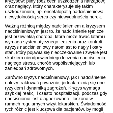
kryzysów: pilny (bez cech uszkodzenia narządów)
oraz naglący, który charakteryzuje się takim
uszkodzeniem, np. encefalopatią nadciśnieniową,
niewydolnością serca czy niewydolnością nerek.
Ważną różnicą między nadciśnieniem a kryzysem
nadciśnieniowym jest to, że nadciśnienie tętnicze
jest przewlekłą chorobą, która może trwać latami i
wymaga systematycznego leczenia oraz kontroli.
Kryzys nadciśnieniowy natomiast to nagły i ostry
stan, który pojawia się nieoczekiwanie i zwykle jest
skutkiem nieodpowiedniego leczenia nadciśnienia,
nagłego stresu, chorób współistniejących lub
zaniedbań zdrowotnych.
Zarówno kryzys nadciśnieniowy, jak i nadciśnienie
należy traktować poważnie, jednak różnią się one
ryzykiem i dynamiką zagrożeń. Kryzys wymaga
szybkiej reakcji i często hospitalizacji, podczas gdy
nadciśnienie jest diagnozowane i leczone w
ramach regularnych wizyt lekarskich. Świadomość
tych różnic jest kluczowa dla pacjentów, by mogli