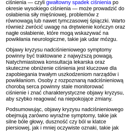
ciśnienia — czyli
gwałtowny spadek ciśnienia
po
okresie wysokiego ciśnienia — może prowadzić do
osłabienia siły mięśniowej, problemów z
równowagą lub nawet tymczasowej śpiączki. Warto
również zwrócić uwagę na drętwienie kończyn oraz
nagłe osłabienie, które mogą wskazywać na
powikłania neurologiczne, takie jak udar mózgu.
Objawy kryzysu nadciśnieniowego symptomy
powinny być traktowane z najwyższą powagą.
Natychmiastowa konsultacja lekarska oraz
skuteczne obniżenie ciśnienia jest kluczowe dla
zapobiegania trwałym uszkodzeniom narządów i
powikłaniom. Osoby z rozpoznaną nadciśnieniową
chorobą serca powinny stale monitorować
ciśnienie i znać charakterystyczne objawy kryzysu,
aby szybko reagować na niepokojące zmiany.
Podsumowując, objawy kryzysu nadciśnieniowego
obejmują zarówno wyraźne symptomy, takie jak
silne bóle głowy, duszność czy ból w klatce
piersiowej, jak i mniej oczywiste oznaki, takie jak