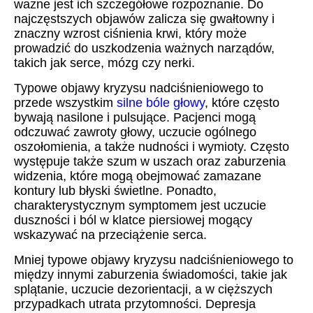
ważne jest ich szczegółowe rozpoznanie. Do
najczęstszych objawów zalicza się gwałtowny i
znaczny wzrost ciśnienia krwi, który może
prowadzić do uszkodzenia ważnych narządów,
takich jak serce, mózg czy nerki.
Typowe objawy kryzysu nadciśnieniowego to
przede wszystkim
silne bóle głowy
, które często
bywają nasilone i pulsujące. Pacjenci mogą
odczuwać zawroty głowy, uczucie ogólnego
oszołomienia, a także nudności i wymioty. Często
występuje także szum w uszach oraz zaburzenia
widzenia, które mogą obejmować zamazane
kontury lub błyski świetlne. Ponadto,
charakterystycznym symptomem jest uczucie
duszności i ból w klatce piersiowej mogący
wskazywać na przeciążenie serca.
Mniej typowe objawy kryzysu nadciśnieniowego to
między innymi zaburzenia świadomości, takie jak
splątanie, uczucie dezorientacji, a w cięższych
przypadkach utrata przytomności. Depresja