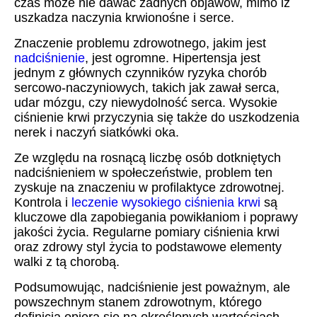
czas może nie dawać żadnych objawów, mimo iż
uszkadza naczynia krwionośne i serce.
Znaczenie problemu zdrowotnego, jakim jest
nadciśnienie
, jest ogromne. Hipertensja jest
jednym z głównych czynników ryzyka chorób
sercowo-naczyniowych, takich jak zawał serca,
udar mózgu, czy niewydolność serca. Wysokie
ciśnienie krwi przyczynia się także do uszkodzenia
nerek i naczyń siatkówki oka.
Ze względu na rosnącą liczbę osób dotkniętych
nadciśnieniem w społeczeństwie, problem ten
zyskuje na znaczeniu w profilaktyce zdrowotnej.
Kontrola i
leczenie wysokiego ciśnienia krwi
są
kluczowe dla zapobiegania powikłaniom i poprawy
jakości życia. Regularne pomiary ciśnienia krwi
oraz zdrowy styl życia to podstawowe elementy
walki z tą chorobą.
Podsumowując, nadciśnienie jest poważnym, ale
powszechnym stanem zdrowotnym, którego