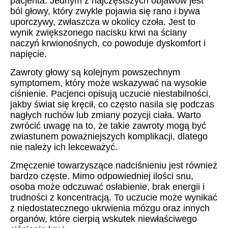
pacjenta. Jednym z najczęstszych objawów jest
ból głowy, który zwykle pojawia się rano i bywa
uporczywy, zwłaszcza w okolicy czoła. Jest to
wynik zwiększonego nacisku krwi na ściany
naczyń krwionośnych, co powoduje dyskomfort i
napięcie.
Zawroty głowy są kolejnym powszechnym
symptomem, który może wskazywać na wysokie
ciśnienie. Pacjenci opisują uczucie niestabilności,
jakby świat się kręcił, co często nasila się podczas
nagłych ruchów lub zmiany pozycji ciała. Warto
zwrócić uwagę na to, że takie zawroty mogą być
zwiastunem poważniejszych komplikacji, dlatego
nie należy ich lekceważyć.
Zmęczenie towarzyszące nadciśnieniu jest również
bardzo częste. Mimo odpowiedniej ilości snu,
osoba może odczuwać osłabienie, brak energii i
trudności z koncentracją. To uczucie może wynikać
z niedostatecznego ukrwienia mózgu oraz innych
organów, które cierpią wskutek niewłaściwego