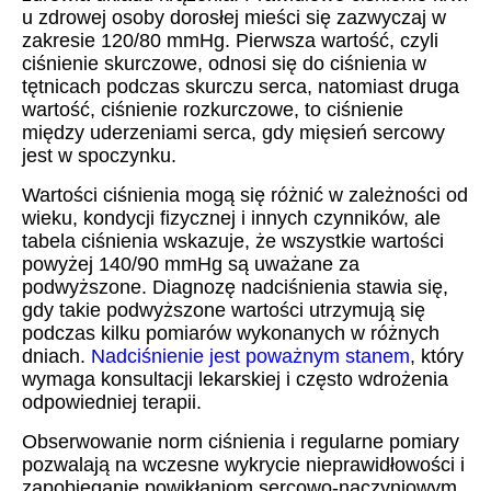
u zdrowej osoby dorosłej mieści się zazwyczaj w
zakresie 120/80 mmHg. Pierwsza wartość, czyli
ciśnienie skurczowe, odnosi się do ciśnienia w
tętnicach podczas skurczu serca, natomiast druga
wartość, ciśnienie rozkurczowe, to ciśnienie
między uderzeniami serca, gdy mięsień sercowy
jest w spoczynku.
Wartości ciśnienia mogą się różnić w zależności od
wieku, kondycji fizycznej i innych czynników, ale
tabela ciśnienia wskazuje, że wszystkie wartości
powyżej 140/90 mmHg są uważane za
podwyższone. Diagnozę nadciśnienia stawia się,
gdy takie podwyższone wartości utrzymują się
podczas kilku pomiarów wykonanych w różnych
dniach.
Nadciśnienie jest poważnym stanem
, który
wymaga konsultacji lekarskiej i często wdrożenia
odpowiedniej terapii.
Obserwowanie norm ciśnienia i regularne pomiary
pozwalają na wczesne wykrycie nieprawidłowości i
zapobieganie powikłaniom sercowo-naczyniowym.