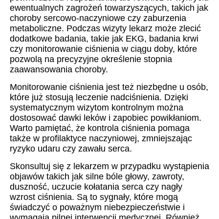
ewentualnych zagrożeń towarzyszących, takich jak
choroby sercowo-naczyniowe czy zaburzenia
metaboliczne. Podczas wizyty lekarz może zlecić
dodatkowe badania, takie jak EKG, badania krwi
czy monitorowanie ciśnienia w ciągu doby, które
pozwolą na precyzyjne określenie stopnia
zaawansowania choroby.
Monitorowanie ciśnienia jest też niezbędne u osób,
które już stosują leczenie nadciśnienia. Dzięki
systematycznym wizytom kontrolnym można
dostosować dawki leków i zapobiec powikłaniom.
Warto pamiętać, że kontrola ciśnienia pomaga
także w profilaktyce naczyniowej, zmniejszając
ryzyko udaru czy zawału serca.
Skonsultuj się z lekarzem w przypadku wystąpienia
objawów takich jak silne bóle głowy, zawroty,
duszność, uczucie kołatania serca czy nagły
wzrost ciśnienia. Są to sygnały, które mogą
świadczyć o poważnym niebezpieczeństwie i
wymagają pilnej interwencji medycznej. Również