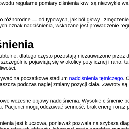
powodu regularne pomiary ciśnienia krwi są niezwykle waż
.
różnorodne — od typowych, jak ból głowy i zmęczenie, 
nych oznak nadciśnienia, wskazane jest prowadzenie reg
nienia
btelne, dlatego często pozostają niezauważone przez d
zczególnie pojawiają się w okolicy potylicznej i rano, 
iwości.
azywać na początkowe stadium
nadciśnienia tętniczego
. 
właszcza podczas nagłej zmiany pozycji ciała. Zawroty s
powe wczesne objawy nadciśnienia. Wysokie ciśnienie po
u. Pacjenci mogą odczuwać senność, brak energii oraz 
nia jest kluczowa, ponieważ pozwala na szybszą diag