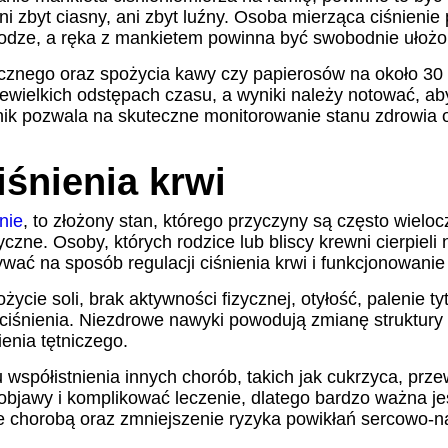
ani zbyt ciasny, ani zbyt luźny. Osoba mierząca ciśnieni
odze, a ręka z mankietem powinna być swobodnie ułożon
cznego oraz spożycia kawy czy papierosów na około 30 m
wielkich odstępach czasu, a wyniki należy notować, aby
ik pozwala na skuteczne monitorowanie stanu zdrowia o
śnienia krwi
nie
, to złożony stan, którego przyczyny są często wie
czne. Osoby, których rodzice lub bliscy krewni cierpieli
ać na sposób regulacji ciśnienia krwi i funkcjonowani
życie soli, brak aktywności fizycznej, otyłość, palenie 
o ciśnienia. Niezdrowe nawyki powodują zmianę struktur
enia tętniczego.
współistnienia innych chorób, takich jak cukrzyca, prz
bjawy i komplikować leczenie, dlatego bardzo ważna jes
e chorobą oraz zmniejszenie ryzyka powikłań sercowo-