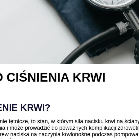
CIŚNIENIA KRWI
ENIE KRWI?
ie tętnicze, to stan, w którym siła nacisku krwi na ścian
nia i może prowadzić do poważnych komplikacji zdrowotn
ą krew naciska na naczynia krwionośne podczas pompowan