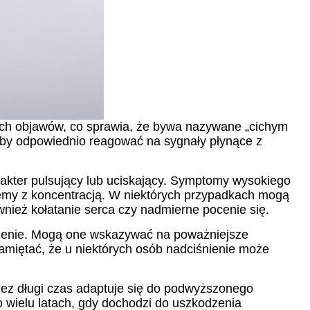
nych objawów, co sprawia, że bywa nazywane „cichym
 aby odpowiednio reagować na sygnały płynące z
akter pulsujący lub uciskający. Symptomy wysokiego
lemy z koncentracją. W niektórych przypadkach mogą
wnież kołatanie serca czy nadmierne pocenie się.
dzenie. Mogą one wskazywać na poważniejsze
amiętać, że u niektórych osób nadciśnienie może
zez długi czas adaptuje się do podwyższonego
o wielu latach, gdy dochodzi do uszkodzenia