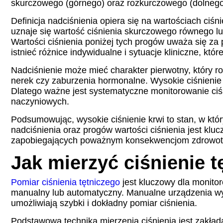
skurczowego (górnego) oraz rozkurczowego (dolnego)
Definicja nadciśnienia opiera się na wartościach ci
uznaje się wartość ciśnienia skurczowego równego 
Wartości ciśnienia poniżej tych progów uważa się za
istnieć różnice indywidualne i sytuacje kliniczne, kt
Nadciśnienie może mieć charakter pierwotny, który ro
nerek czy zaburzenia hormonalne. Wysokie ciśnienie
Dlatego ważne jest systematyczne monitorowanie ciś
naczyniowych.
Podsumowując, wysokie ciśnienie krwi to stan, w kt
nadciśnienia oraz progów wartości ciśnienia jest klu
zapobiegających poważnym konsekwencjom zdrowo
Jak mierzyć ciśnienie t
Pomiar ciśnienia tętniczego
jest kluczowy dla monitor
manualny lub automatyczny. Manualne urządzenia wy
umożliwiają szybki i dokładny pomiar ciśnienia.
Podstawową techniką mierzenia ciśnienia jest zakład