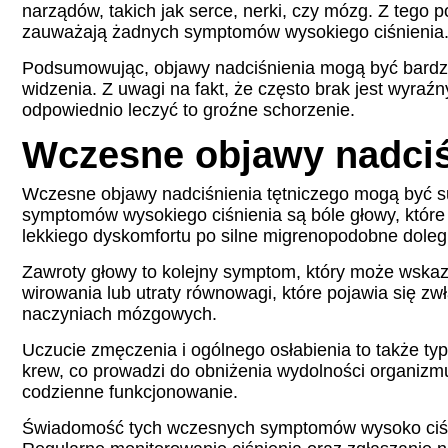
narządów, takich jak serce, nerki, czy mózg. Z tego 
zauważają żadnych symptomów wysokiego ciśnienia
Podsumowując, objawy nadciśnienia mogą być bardzo 
widzenia. Z uwagi na fakt, że często brak jest wyraź
odpowiednio leczyć to groźne schorzenie.
Wczesne objawy nadciś
Wczesne objawy nadciśnienia tętniczego mogą być su
symptomów wysokiego ciśnienia są bóle głowy, które s
lekkiego dyskomfortu po silne migrenopodobne dolegl
Zawroty głowy to kolejny symptom, który może wsk
wirowania lub utraty równowagi, które pojawia się z
naczyniach mózgowych.
Uczucie zmęczenia i ogólnego osłabienia to także ty
krew, co prowadzi do obniżenia wydolności organizm
codzienne funkcjonowanie.
Świadomość tych wczesnych symptomów wysoko ciśnie