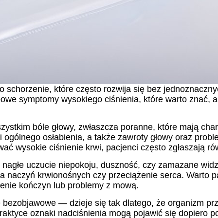
to schorzenie, które często rozwija się bez jednoznacz
typowe symptomy wysokiego ciśnienia, które warto znać,
ystkim bóle głowy, zwłaszcza poranne, które mają char
 ogólnego osłabienia, a także zawroty głowy oraz prob
ać wysokie ciśnienie krwi, pacjenci często zgłaszają ró
ad nagłe uczucie niepokoju, duszność, czy zamazane wi
ia naczyń krwionośnych czy przeciążenie serca. Warto p
wienie kończyn lub problemy z mową.
 bezobjawowe — dzieje się tak dlatego, że organizm pr
praktyce oznaki nadciśnienia mogą pojawić się dopiero p