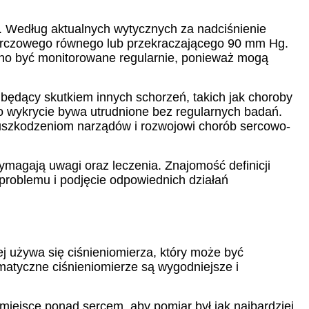
a. Według aktualnych wytycznych za nadciśnienie
kurczowego równego lub przekraczającego 90 mm Hg.
inno być monitorowane regularnie, ponieważ mogą
 będący skutkiem innych schorzeń, takich jak choroby
o wykrycie bywa utrudnione bez regularnych badań.
 uszkodzeniom narządów i rozwojowi chorób sercowo-
magają uwagi oraz leczenia. Znajomość definicji
 problemu i podjęcie odpowiednich działań
ej używa się ciśnieniomierza, który może być
atyczne ciśnieniomierze są wygodniejsze i
miejsce ponad sercem, aby pomiar był jak najbardziej