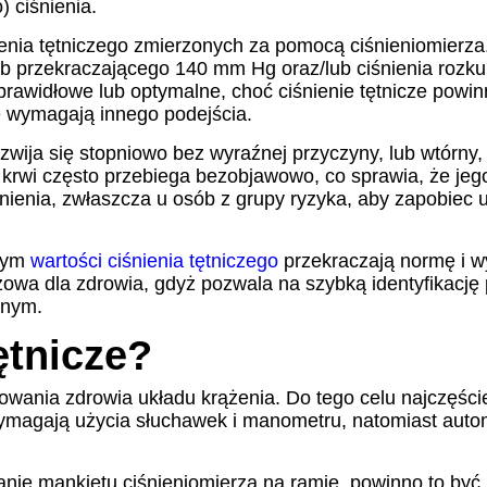
 ciśnienia.
śnienia tętniczego zmierzonych za pomocą ciśnieniomierz
lub przekraczającego 140 mm Hg oraz/lub ciśnienia roz
 prawidłowe lub optymalne, choć ciśnienie tętnicze pow
óre wymagają innego podejścia.
zwija się stopniowo bez wyraźnej przyczyny, lub wtórny,
 krwi często przebiega bezobjawowo, co sprawia, że jeg
nienia, zwłaszcza u osób z grupy ryzyka, aby zapobiec
órym
wartości ciśnienia tętniczego
przekraczają normę i wy
czowa dla zdrowia, gdyż pozwala na szybką identyfikację
tnym.
ętnicze?
owania zdrowia układu krążenia. Do tego celu najczęści
magają użycia słuchawek i manometru, natomiast autom
anie mankietu ciśnieniomierza na ramię, powinno to być 