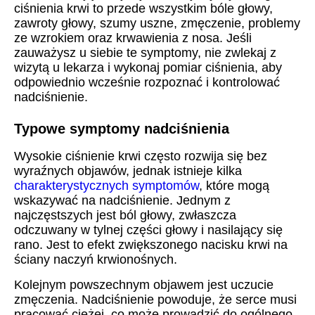
ciśnienia krwi to przede wszystkim bóle głowy,
zawroty głowy, szumy uszne, zmęczenie, problemy
ze wzrokiem oraz krwawienia z nosa. Jeśli
zauważysz u siebie te symptomy, nie zwlekaj z
wizytą u lekarza i wykonaj pomiar ciśnienia, aby
odpowiednio wcześnie rozpoznać i kontrolować
nadciśnienie.
Typowe symptomy nadciśnienia
Wysokie ciśnienie krwi często rozwija się bez
wyraźnych objawów, jednak istnieje kilka
charakterystycznych symptomów
, które mogą
wskazywać na nadciśnienie. Jednym z
najczęstszych jest ból głowy, zwłaszcza
odczuwany w tylnej części głowy i nasilający się
rano. Jest to efekt zwiększonego nacisku krwi na
ściany naczyń krwionośnych.
Kolejnym powszechnym objawem jest uczucie
zmęczenia. Nadciśnienie powoduje, że serce musi
pracować ciężej, co może prowadzić do ogólnego