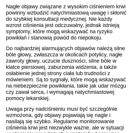
Nagłe objawy związane z wysokim ciśnieniem krwi
powinny wzbudzić natychmiastową uwagę i skłonić
do szybkiej konsultacji medycznej. Nie każdy
wzrost ciśnienia jest odczuwalny, jednak istnieją
symptomy, które mogą wskazywać na ryzyko
powikłań i stanowią powód do niepokoju.
Do najbardziej alarmujących objawów należą silne
bóle głowy, zwłaszcza w okolicach potylicy, nagłe
zawroty głowy, uczucie duszności, silne bóle w
klatce piersiowej, zaburzenia widzenia, a także
osłabienie jednej strony ciała lub trudności z
mówieniem. Są to sygnały, które mogą wskazywać
na niebezpieczne powikłania, takie jak udar mózgu
czy zawał serca, i wymagają natychmiastowej
pomocy lekarskiej.
Uwaga przy nadciśnieniu musi być szczególnie
wzmożona, gdy objawy pojawiają się nagle i
nasilają się szybko. Regularne monitorowanie
ciśnienia krwi jest niezwykle ważne, ale w sytuacji