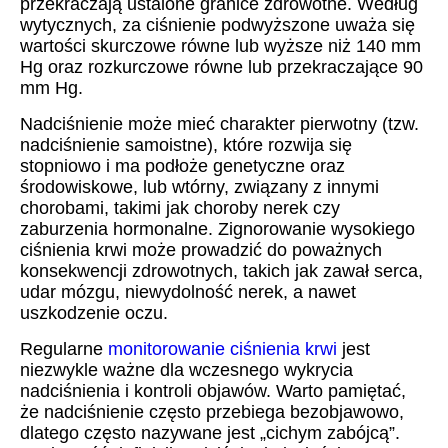
przekraczają ustalone granice zdrowotne. Według
wytycznych, za ciśnienie podwyższone uważa się
wartości skurczowe równe lub wyższe niż 140 mm
Hg oraz rozkurczowe równe lub przekraczające 90
mm Hg.
Nadciśnienie może mieć charakter pierwotny (tzw.
nadciśnienie samoistne), które rozwija się
stopniowo i ma podłoże genetyczne oraz
środowiskowe, lub wtórny, związany z innymi
chorobami, takimi jak choroby nerek czy
zaburzenia hormonalne. Zignorowanie wysokiego
ciśnienia krwi może prowadzić do poważnych
konsekwencji zdrowotnych, takich jak zawał serca,
udar mózgu, niewydolność nerek, a nawet
uszkodzenie oczu.
Regularne
monitorowanie ciśnienia krwi
jest
niezwykle ważne dla wczesnego wykrycia
nadciśnienia i kontroli objawów. Warto pamiętać,
że nadciśnienie często przebiega bezobjawowo,
dlatego często nazywane jest „cichym zabójcą”.