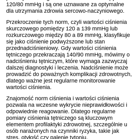
120/80 mmHg i są one uznawane za optymalne
dla utrzymania zdrowia sercowo-naczyniowego.
Przekroczenie tych norm, czyli wartości ciśnienia
skurczowego pomiędzy 120 a 139 mmHg lub
rozkurczowego między 80 a 89 mmHg, klasyfikuje
się jako ciśnienie podwyższone lub stan
przednadciśnieniowy. Gdy wartości ciśnienia
tętniczego przekraczają 140/90 mmHg, mówimy o
nadciśnieniu tętniczym, które wymaga zazwyczaj
dalszej diagnostyki i leczenia. Nadciśnienie może
prowadzić do poważnych komplikacji zdrowotnych,
dlatego ważne jest regularne monitorowanie
wartości ciśnienia.
Znajomość norm ciśnienia i wartości ciśnienia
pozwala na wczesne wykrycie nieprawidłowości i
odpowiednie reagowanie. Dlatego regularne
pomiary ciśnienia tętniczego są kluczowym
elementem profilaktyki zdrowotnej, szczególnie u
osób narażonych na czynniki ryzyka, takie jak
stres, otyłość czy palenie tytoniu.