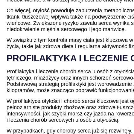
Co więcej, otyłość powoduje zaburzenia metaboliczne
tkanki tłuszczowej wpływa także na podwyższenie ciś
wieńcowe. Zwiększone ryzyko zawału serca wynika st
niedokrwienie mięśnia sercowego i jego martwicę.
W związku z tym kontrola masy ciała jest kluczowa w
życia, takie jak zdrowa dieta i regularna aktywnoś
PROFILAKTYKA I LECZENIE
Profilaktyka i leczenie chorób serca u osób z otyłoś
tętniczego, miażdżycy oraz innych schorzeń sercowo
Podstawową strategią profilaktyki jest wprowadzenie
kilogramów, może znacząco poprawić funkcjonowani
W profilaktyce otyłości i chorób serca kluczowe jest
pełnoziarniste produkty zbożowe oraz zdrowe tłuszcze
intensywności, jak szybki marsz czy jazda na rowerze
i leczenia chorób sercowych u osób z otyłością.
W przypadkach, gdy choroby serca już się rozwinęły, 