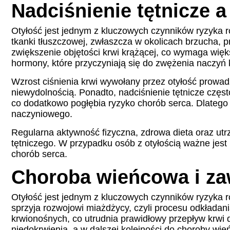
Nadciśnienie tętnicze a
Otyłość jest jednym z kluczowych czynników ryzyka r
tkanki tłuszczowej, zwłaszcza w okolicach brzucha, 
zwiększenie objętości krwi krążącej, co wymaga więks
hormony, które przyczyniają się do zwężenia naczyń 
Wzrost ciśnienia krwi wywołany przez otyłość prowa
niewydolnością. Ponadto, nadciśnienie tętnicze częst
co dodatkowo pogłębia ryzyko chorób serca. Dlatego 
naczyniowego.
Regularna aktywność fizyczna, zdrowa dieta oraz utr
tętniczego. W przypadku osób z otyłością ważne jest
chorób serca.
Choroba wieńcowa i zaw
Otyłość jest jednym z kluczowych czynników ryzyka r
sprzyja rozwojowi miażdżycy, czyli procesu odkłada
krwionośnych, co utrudnia prawidłowy przepływ krwi 
niedokrwienia, a w dalszej kolejności do choroby wie