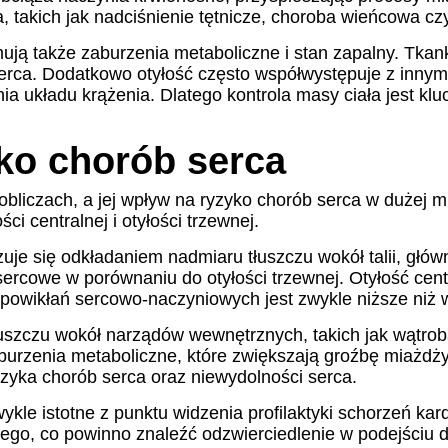
, takich jak nadciśnienie tętnicze, choroba wieńcowa c
ją także zaburzenia metaboliczne i stan zapalny. Tkan
rca. Dodatkowo otyłość często współwystępuje z innymi 
nia układu krążenia. Dlatego kontrola masy ciała jest k
yko chorób serca
bliczach, a jej wpływ na ryzyko chorób serca w dużej m
ci centralnej i otyłości trzewnej.
uje się odkładaniem nadmiaru tłuszczu wokół talii, główn
sercowe w porównaniu do otyłości trzewnej. Otyłość cen
powikłań sercowo-naczyniowych jest zwykle niższe niż w
szczu wokół narządów wewnętrznych, takich jak wątroba c
burzenia metaboliczne, które zwiększają groźbę miażdży
yzyka chorób serca oraz niewydolności serca.
kle istotne z punktu widzenia profilaktyki schorzeń kard
o, co powinno znaleźć odzwierciedlenie w podejściu do