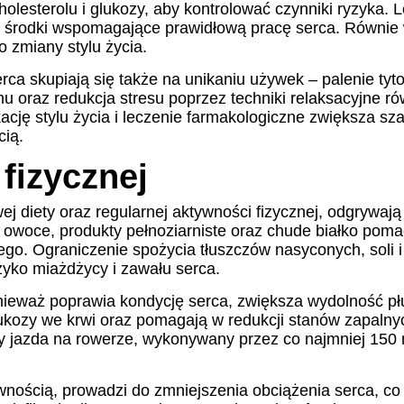
holesterolu i glukozy, aby kontrolować czynniki ryzyka
 czy środki wspomagające prawidłową pracę serca. Równi
 zmiany stylu życia.
rca skupiają się także na unikaniu używek – palenie ty
u oraz redukcja stresu poprzez techniki relaksacyjne ró
cję stylu życia i leczenie farmakologiczne zwiększa sz
cią.
 fizycznej
j diety oraz regularnej aktywności fizycznej, odgrywają
 owoce, produkty pełnoziarniste oraz chude białko pomag
o. Ograniczenie spożycia tłuszczów nasyconych, soli i
yzyko miażdżycy i zawału serca.
nieważ poprawia kondycję serca, zwiększa wydolność płu
kozy we krwi oraz pomagają w redukcji stanów zapalnych
zy jazda na rowerze, wykonywany przez co najmniej 150
ością, prowadzi do zmniejszenia obciążenia serca, co 