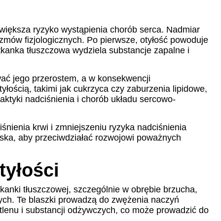
 zwiększa ryzyko wystąpienia chorób serca. Nadmiar
izmów fizjologicznych. Po pierwsze, otyłość powoduje
 tkanka tłuszczowa wydziela substancje zapalne i
wać jego przerostem, a w konsekwencji
łością, takimi jak cukrzyca czy zaburzenia lipidowe,
aktyki nadciśnienia i chorób układu sercowo-
nienia krwi i zmniejszeniu ryzyka nadciśnienia
arska, aby przeciwdziałać rozwojowi poważnych
tyłości
kanki tłuszczowej, szczególnie w obrębie brzucha,
wych. Te blaszki prowadzą do zwężenia naczyń
tlenu i substancji odżywczych, co może prowadzić do