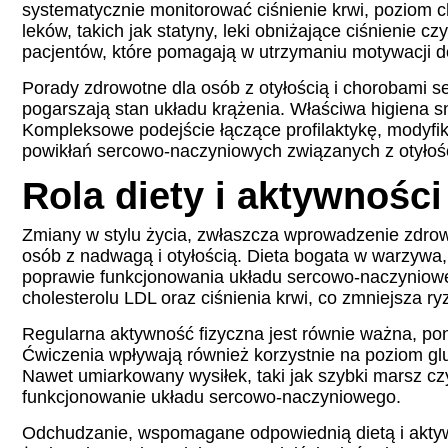
systematycznie monitorować ciśnienie krwi, poziom c
leków, takich jak statyny, leki obniżające ciśnienie
pacjentów, które pomagają w utrzymaniu motywacji do
Porady zdrowotne dla osób z otyłością i chorobami se
pogarszają stan układu krążenia. Właściwa higiena sn
Kompleksowe podejście łączące profilaktykę, modyfika
powikłań sercowo-naczyniowych związanych z otyłoś
Rola diety i aktywności
Zmiany w stylu życia, zwłaszcza wprowadzenie zdrowe
osób z nadwagą i otyłością. Dieta bogata w warzywa,
poprawie funkcjonowania układu sercowo-naczynioweg
cholesterolu LDL oraz ciśnienia krwi, co zmniejsza r
Regularna aktywność fizyczna jest równie ważna, po
Ćwiczenia wpływają również korzystnie na poziom glu
Nawet umiarkowany wysiłek, taki jak szybki marsz c
funkcjonowanie układu sercowo-naczyniowego.
Odchudzanie, wspomagane odpowiednią dietą i aktywn