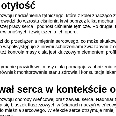
 otyłość
ozwoju nadciśnienia tętniczego, które z kolei znacząco
prowadzi do wzrostu ciśnienia krwi poprzez kilka mechan
zej pracy serca i podnosi ciśnienie tętnicze. Po drugie,
krwionośnych i zwiększenia ich oporu.
dzi do przeciążenia mięśnia sercowego, co może skutko
o współwystępuje z innymi schorzeniami związanymi z oty
też kontrola masy ciała jest kluczowym elementem profil
zymanie prawidłowej masy ciała pomagają w obniżeniu ciś
 również monitorowanie stanu zdrowia i konsultacja lek
ał serca w kontekście o
ozwoju choroby wieńcowej oraz zawału serca. Nadmiar t
nia się blaszek tłuszczowych w ścianach naczyń wieńco
do mięśnia sercowego. W efekcie serce otrzymuje mniej 
ńcowej.