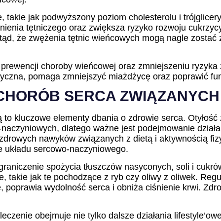
, takie jak podwyższony poziom cholesterolu i trójglice
nienia tętniczego oraz zwiększa ryzyko rozwoju cukrzyc
ąd, że zwężenia tętnic wieńcowych mogą nagle zostać z
 prewencji choroby wieńcowej oraz zmniejszeniu ryzyka 
ć fizyczna, pomaga zmniejszyć miażdżycę oraz poprawić 
 CHORÓB SERCA ZWIĄZANYCH
cią to kluczowe elementy dbania o zdrowie serca. Otyłoś
-naczyniowych, dlatego ważne jest podejmowanie działa
 zdrowych nawyków związanych z dietą i aktywnością fiz
e układu sercowo-naczyniowego.
 ograniczenie spożycia tłuszczów nasyconych, soli i cukr
, takie jak te pochodzące z ryb czy oliwy z oliwek. Reg
, poprawia wydolność serca i obniża ciśnienie krwi. Zd
leczenie obejmuje nie tylko dalsze działania lifestyle’o