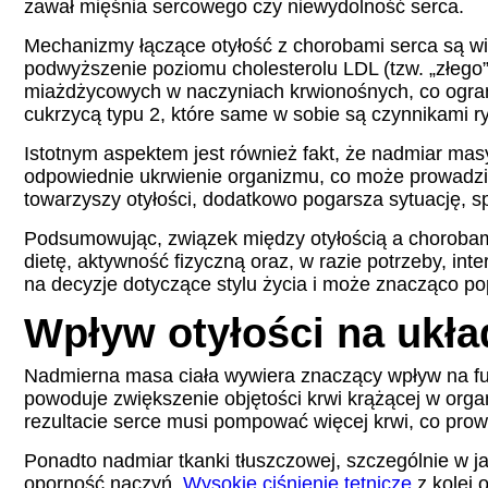
zawał mięśnia sercowego czy niewydolność serca.
Mechanizmy łączące otyłość z chorobami serca są wi
podwyższenie poziomu cholesterolu LDL (tzw. „złego” c
miażdżycowych w naczyniach krwionośnych, co ogranic
cukrzycą typu 2, które same w sobie są czynnikami 
Istotnym aspektem jest również fakt, że nadmiar mas
odpowiednie ukrwienie organizmu, co może prowadzić
towarzyszy otyłości, dodatkowo pogarsza sytuację, s
Podsumowując, związek między otyłością a chorobami
dietę, aktywność fizyczną oraz, w razie potrzeby, i
na decyzje dotyczące stylu życia i może znacząco po
Wpływ otyłości na ukła
Nadmierna masa ciała wywiera znaczący wpływ na fun
powoduje zwiększenie objętości krwi krążącej w org
rezultacie serce musi pompować więcej krwi, co pro
Ponadto nadmiar tkanki tłuszczowej, szczególnie w 
oporność naczyń.
Wysokie ciśnienie tętnicze
z kolei 