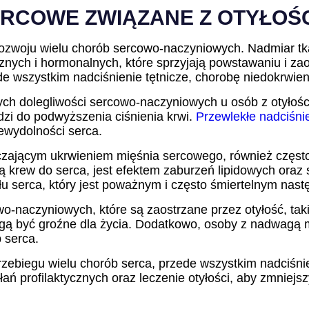
RCOWE ZWIĄZANE Z OTYŁOŚ
ozwoju wielu chorób sercowo-naczyniowych. Nadmiar tkan
ych i hormonalnych, które sprzyjają powstawaniu i zao
e wszystkim nadciśnienie tętnicze, chorobę niedokrwien
zych dolegliwości sercowo-naczyniowych u osób z otyło
dzi do podwyższenia ciśnienia krwi.
Przewlekłe nadciśni
ewydolności serca.
zającym ukrwieniem mięśnia sercowego, również często 
ą krew do serca, jest efektem zaburzeń lipidowych ora
u serca, który jest poważnym i często śmiertelnym nast
naczyniowych, które są zaostrzane przez otyłość, taki
gą być groźne dla życia. Dodatkowo, osoby z nadwagą m
 serca.
rzebiegu wielu chorób serca, przede wszystkim nadciśnie
ań profilaktycznych oraz leczenie otyłości, aby zmniej