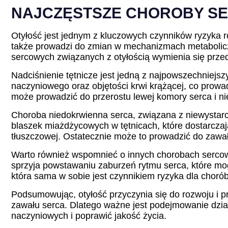
NAJCZĘSTSZE CHOROBY SE
Otyłość jest jednym z kluczowych czynników ryzyka r
także prowadzi do zmian w mechanizmach metaboliczn
sercowych związanych z otyłością wymienia się przed
Nadciśnienie tętnicze jest jedną z najpowszechniejs
naczyniowego oraz objętości krwi krążącej, co prowa
może prowadzić do przerostu lewej komory serca i ni
Choroba niedokrwienna serca, związana z niewystarc
blaszek miażdżycowych w tętnicach, które dostarczaj
tłuszczowej. Ostatecznie może to prowadzić do zawał
Warto również wspomnieć o innych chorobach sercowo-
sprzyja powstawaniu zaburzeń rytmu serca, które mo
która sama w sobie jest czynnikiem ryzyka dla chorób
Podsumowując, otyłość przyczynia się do rozwoju i p
zawału serca. Dlatego ważne jest podejmowanie dział
naczyniowych i poprawić jakość życia.