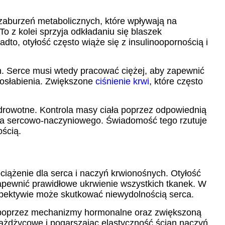
zaburzeń metabolicznych, które wpływają na
To z kolei sprzyja odkładaniu się blaszek
to, otyłość często wiąże się z insulinoopornością i
h. Serce musi wtedy pracować ciężej, aby zapewnić
 osłabienia. Zwiększone
ciśnienie krwi
, które często
drowotne. Kontrola masy ciała poprzez odpowiednią
zyka sercowo-naczyniowego. Świadomość tego rzutuje
ością.
iążenie dla serca i naczyń krwionośnych. Otyłość
apewnić prawidłowe ukrwienie wszystkich tkanek. W
spektywie może skutkować niewydolnością serca.
wi poprzez mechanizmy hormonalne oraz zwiększoną
iażdżycowe i pogarszając elastyczność ścian naczyń.