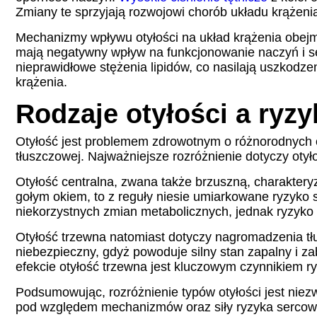
Zmiany te sprzyjają rozwojowi chorób układu krążenia
Mechanizmy wpływu otyłości na układ krążenia obejmu
mają negatywny wpływ na funkcjonowanie naczyń i se
nieprawidłowe stężenia lipidów, co nasilają uszkodze
krążenia.
Rodzaje otyłości a ryz
Otyłość jest problemem zdrowotnym o różnorodnych o
tłuszczowej. Najważniejsze rozróżnienie dotyczy otyłoś
Otyłość centralna, zwana także brzuszną, charakteryz
gołym okiem, to z reguły niesie umiarkowane ryzyko 
niekorzystnych zmian metabolicznych, jednak ryzyko 
Otyłość trzewna natomiast dotyczy nagromadzenia tłu
niebezpieczny, gdyż powoduje silny stan zapalny i za
efekcie otyłość trzewna jest kluczowym czynnikiem r
Podsumowując, rozróżnienie typów otyłości jest niezwy
pod względem mechanizmów oraz siły ryzyka sercoweg