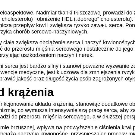
eloaspektowe. Nadmiar tkanki tłuszczowej prowadzi do 
holesterolu) i obniżenie HDL („dobrego” cholesterolu). 
za przepływ krwi i zwiększa ryzyko zawału serca. Ponad
ryzyka chorób sercowo-naczyniowych.
y ciała zwiększa obciążenie serca i naczyń krwionośnyc
 do przerostu mięśnia sercowego i ostatecznie do jego
przyjając uszkodzeniom naczyń i nerek.
 serca jest bardzo silny i stanowi poważne wyzwanie z
nterwencje medyczne, jest kluczowa dla zmniejszenia ry
prawić jakość oraz długość życia osób zagrożonych otył
d krążenia
kcjonowanie układu krążenia, stanowiąc dodatkowe obc
anizmie, co wymusza intensywniejszą pracę serca, aby z
wadzi do przerostu mięśnia sercowego, a w dłuższej per
jamie brzusznej, wpływa na podwyższenie ciśnienia kr
obciąża naczynia krwionośne, przyspieszając procesy m