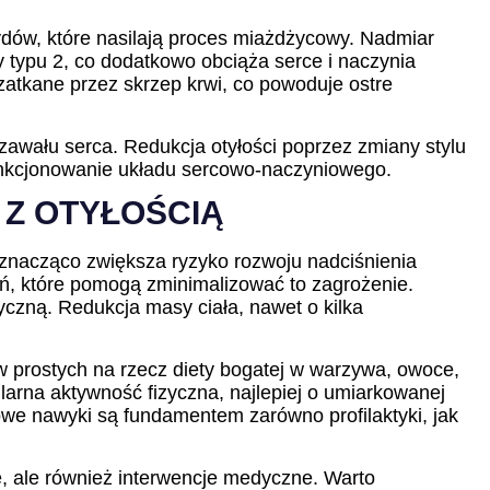
rydów, które nasilają proces miażdżycowy. Nadmiar
y typu 2, co dodatkowo obciąża serce i naczynia
atkane przez skrzep krwi, co powoduje ostre
zawału serca. Redukcja otyłości poprzez zmiany stylu
funkcjonowanie układu sercowo-naczyniowego.
 Z OTYŁOŚCIĄ
ć znacząco zwiększa ryzyko rozwoju nadciśnienia
ń, które pomogą zminimalizować to zagrożenie.
yczną. Redukcja masy ciała, nawet o kilka
ów prostych na rzecz diety bogatej w warzywa, owoce,
ularna aktywność fizyczna, najlepiej o umiarkowanej
rowe nawyki są fundamentem zarówno profilaktyki, jak
we, ale również interwencje medyczne. Warto