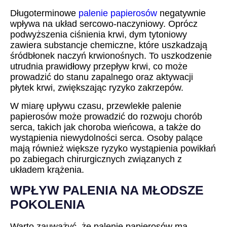
Długoterminowe
palenie papierosów
negatywnie
wpływa na układ sercowo-naczyniowy. Oprócz
podwyższenia ciśnienia krwi, dym tytoniowy
zawiera substancje chemiczne, które uszkadzają
śródbłonek naczyń krwionośnych. To uszkodzenie
utrudnia prawidłowy przepływ krwi, co może
prowadzić do stanu zapalnego oraz aktywacji
płytek krwi, zwiększając ryzyko zakrzepów.
W miarę upływu czasu, przewlekłe palenie
papierosów może prowadzić do rozwoju chorób
serca, takich jak choroba wieńcowa, a także do
wystąpienia niewydolności serca. Osoby palące
mają również większe ryzyko wystąpienia powikłań
po zabiegach chirurgicznych związanych z
układem krążenia.
WPŁYW PALENIA NA MŁODSZE
POKOLENIA
Warto zauważyć, że palenie papierosów ma