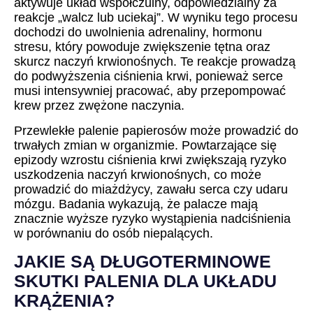
aktywuje układ współczulny, odpowiedzialny za
reakcje „walcz lub uciekaj”. W wyniku tego procesu
dochodzi do uwolnienia adrenaliny, hormonu
stresu, który powoduje zwiększenie tętna oraz
skurcz naczyń krwionośnych. Te reakcje prowadzą
do podwyższenia ciśnienia krwi, ponieważ serce
musi intensywniej pracować, aby przepompować
krew przez zwężone naczynia.
Przewlekłe palenie papierosów może prowadzić do
trwałych zmian w organizmie. Powtarzające się
epizody wzrostu ciśnienia krwi zwiększają ryzyko
uszkodzenia naczyń krwionośnych, co może
prowadzić do miażdżycy, zawału serca czy udaru
mózgu. Badania wykazują, że palacze mają
znacznie wyższe ryzyko wystąpienia nadciśnienia
w porównaniu do osób niepalących.
JAKIE SĄ DŁUGOTERMINOWE
SKUTKI PALENIA DLA UKŁADU
KRĄŻENIA?