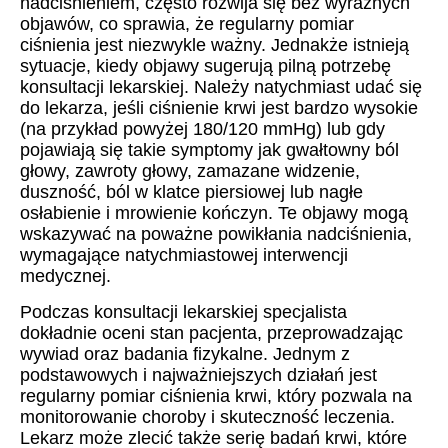
nadciśnieniem, często rozwija się bez wyraźnych
objawów, co sprawia, że regularny pomiar
ciśnienia jest niezwykle ważny. Jednakże istnieją
sytuacje, kiedy objawy sugerują pilną potrzebę
konsultacji lekarskiej. Należy natychmiast udać się
do lekarza, jeśli ciśnienie krwi jest bardzo wysokie
(na przykład powyżej 180/120 mmHg) lub gdy
pojawiają się takie symptomy jak gwałtowny ból
głowy, zawroty głowy, zamazane widzenie,
duszność, ból w klatce piersiowej lub nagłe
osłabienie i mrowienie kończyn. Te objawy mogą
wskazywać na poważne powikłania nadciśnienia,
wymagające natychmiastowej interwencji
medycznej.
Podczas konsultacji lekarskiej specjalista
dokładnie oceni stan pacjenta, przeprowadzając
wywiad oraz badania fizykalne. Jednym z
podstawowych i najważniejszych działań jest
regularny pomiar ciśnienia krwi, który pozwala na
monitorowanie choroby i skuteczność leczenia.
Lekarz może zlecić także serię badań krwi, które