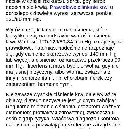
nacisk w czasie rozkurczu serca, gdy serce
napełnia się krwią.
Prawidłowe ciśnienie krwi
u
dorosłego człowieka wynosi zazwyczaj poniżej
120/80 mm Hg.
Wyróżnia się kilka stopni nadciśnienia, które
klasyfikuje się na podstawie wartości ciśnienia
krwi. Wartości 120-129/80-84 mm Hg uznaje się za
prawidłowe, natomiast nadciśnienie rozpoznaje
się, gdy ciśnienie skurczowe wynosi 140 mm Hg
lub więcej, a ciśnienie rozkurczowe przekracza 90
mm Hg. Hipertensja może być pierwotna, gdy nie
ma jasnej przyczyny, albo wtórna, związana z
innymi schorzeniami, np. chorobami nerek czy
zaburzeniami hormonalnymi.
Nie zawsze wysokie ciśnienie krwi daje wyraźne
objawy, dlatego nazywane jest „cichym zabójcą”.
Regularne mierzenie ciśnienia jest zatem ważnym
elementem profilaktyki zdrowotnej, zwłaszcza u
osób z grup ryzyka. Właściwa diagnoza i kontrola
nadciśnienia pozwalają na skuteczne zarządzanie