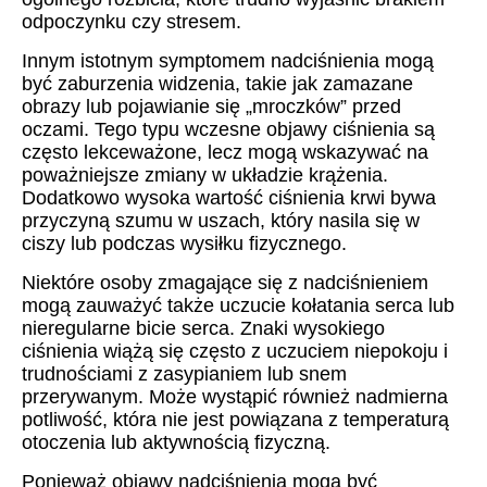
odpoczynku czy stresem.
Innym istotnym symptomem nadciśnienia mogą
być zaburzenia widzenia, takie jak zamazane
obrazy lub pojawianie się „mroczków” przed
oczami. Tego typu wczesne objawy ciśnienia są
często lekceważone, lecz mogą wskazywać na
poważniejsze zmiany w układzie krążenia.
Dodatkowo wysoka wartość ciśnienia krwi bywa
przyczyną szumu w uszach, który nasila się w
ciszy lub podczas wysiłku fizycznego.
Niektóre osoby zmagające się z nadciśnieniem
mogą zauważyć także uczucie kołatania serca lub
nieregularne bicie serca. Znaki wysokiego
ciśnienia wiążą się często z uczuciem niepokoju i
trudnościami z zasypianiem lub snem
przerywanym. Może wystąpić również nadmierna
potliwość, która nie jest powiązana z temperaturą
otoczenia lub aktywnością fizyczną.
Ponieważ objawy nadciśnienia mogą być