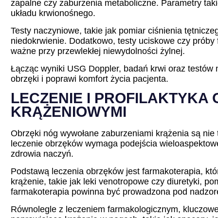
zapalne czy zaburzenia metaboliczne. Parametry taki
układu krwionośnego.
Testy naczyniowe, takie jak pomiar ciśnienia tętnicz
niedokrwienie. Dodatkowo, testy uciskowe czy próby 
ważne przy przewlekłej niewydolności żylnej.
Łącząc wyniki USG Doppler, badań krwi oraz testów 
obrzęki i poprawi komfort życia pacjenta.
LECZENIE I PROFILAKTYK
KRĄŻENIOWYMI
Obrzęki nóg wywołane zaburzeniami krążenia są nie 
leczenie obrzęków wymaga podejścia wieloaspektowego
zdrowia naczyń.
Podstawą leczenia obrzęków jest farmakoterapia, któ
krążenie, takie jak leki venotropowe czy diuretyki,
farmakoterapia powinna być prowadzona pod nadzore
Równolegle z leczeniem farmakologicznym, kluczow