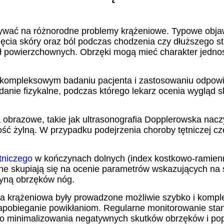
ywać na różnorodne problemy krążeniowe. Typowe obja
ęcia skóry oraz ból podczas chodzenia czy dłuższego st
ł powierzchownych. Obrzęki mogą mieć charakter jedno
a kompleksowym badaniu pacjenta i zastosowaniu odp
anie fizykalne, podczas którego lekarz ocenia wygląd 
a obrazowe, takie jak ultrasonografia Dopplerowska nac
ść żylną. W przypadku podejrzenia choroby tętniczej cz
ętniczego
w kończynach dolnych (index kostkowo-ramienny
yjne skupiają się na ocenie parametrów wskazujących na 
zyną obrzęków nóg.
ka krążeniowa były prowadzone możliwie szybko i komp
zapobieganie powikłaniom. Regularne monitorowanie st
do minimalizowania negatywnych skutków obrzęków i pop