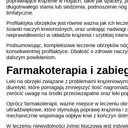
poprawiające krążenie w nogach, takie jak spacery,
długotrwałego stania lub siedzenia, podnoszenie nó
limfatyczne.
Profilaktyka obrzęków jest równie ważna jak ich lec
ścianki naczyń krwionośnych, oraz unikając nadwagi
nieprawidłowości w układzie krążenia i szybkiej interw
Podsumowując, kompleksowe leczenie obrzęków nóg z
konsekwentnej profilaktyce. Dbałość o zdrowie naczy
dalszym powikłaniom.
Farmakoterapia i zabie
Leki na obrzęki związane z problemami krążeniowymi
diuretyki, które pomagają zmniejszyć ilość nagromadz
zwrócić uwagę na środki przeciwzapalne oraz leki po
Oprócz farmakoterapii, ważne miejsce w leczeniu obr
ultradźwiękowe, które stymulują poprawę krążenia i 
mechanicznie wspomaga odpływ krwi z kończyn dolny
W leczeniu niewydolności żylnej kluczowa jest indyw