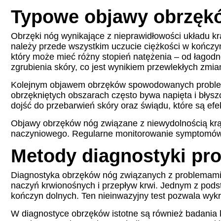
Typowe objawy obrzęk
Obrzęki nóg wynikające z nieprawidłowości układu k
należy przede wszystkim uczucie ciężkości w kończyna
który może mieć różny stopień natężenia – od łagodn
zgrubienia skóry, co jest wynikiem przewlekłych zm
Kolejnym objawem obrzęków spowodowanych problemam
obrzękniętych obszarach często bywa napięta i bły
dojść do przebarwień skóry oraz świądu, które są ef
Objawy obrzęków nóg związane z niewydolnością kr
naczyniowego. Regularne monitorowanie symptomów ora
Metody diagnostyki pr
Diagnostyka obrzęków nóg związanych z problemami kr
naczyń krwionośnych i przepływ krwi. Jednym z podst
kończyn dolnych. Ten nieinwazyjny test pozwala wykr
W diagnostyce obrzęków istotne są również badania k