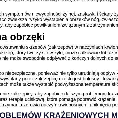
h symptomów niewydolności żylnej, zastawki i ściany ży
ąco zwiększa ryzyko wystąpienia obrzęków nóg, zwłaszcz
oby, aby zapobiec powikłaniom związanym z zatrzymani
na obrzęki
 powstawaniu skrzepów (zakrzepów) w naczyniach krwio
akrzep, który tworzy się w żyle, może całkowicie lub cz
w nie może swobodnie odpływać z kończyn dolnych do s
o niebezpieczne, ponieważ nie tylko utrudniają odpływ 
óg wywołany przez zakrzepicę często jest bolesny i towar
dkach może także wystąpić podwyższona temperatura skó
czenie zakrzepicy, aby zapobiec dalszym problemom krą
raz terapię uciskową, która pomaga poprawić krążenie.
trzymania zdrowia naczyń krwionośnych i uniknięcia po
ROBLEMÓW KRĄŻENIOWYCH M