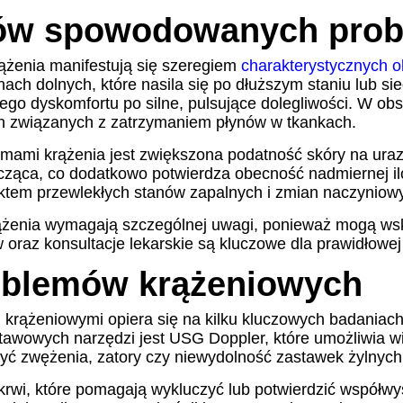
ów spowodowanych prob
rążenia manifestują się szeregiem
charakterystycznych 
ch dolnych, które nasila się po dłuższym staniu lub sie
ego dyskomfortu po silne, pulsujące dolegliwości. W o
ian związanych z zatrzymaniem płynów w tkankach.
i krążenia jest zwiększona podatność skóry na urazy 
szcząca, co dodatkowo potwierdza obecność nadmiernej
ektem przewlekłych stanów zapalnych i zmian naczyniow
ążenia wymagają szczególnej uwagi, ponieważ mogą w
z konsultacje lekarskie są kluczowe dla prawidłowej di
oblemów krążeniowych
ążeniowymi opiera się na kilku kluczowych badaniach i
awowych narzędzi jest USG Doppler, które umożliwia wiz
yć zwężenia, zatory czy niewydolność zastawek żylnych
rwi, które pomagają wykluczyć lub potwierdzić współwys