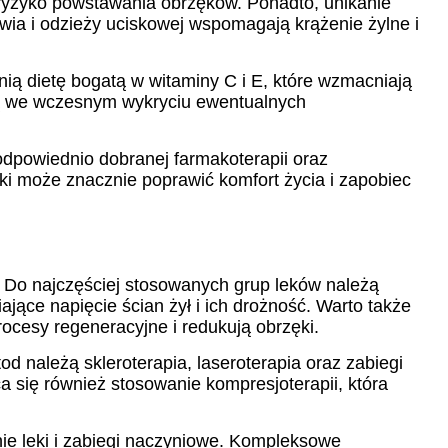
 ryzyko powstawania obrzęków. Ponadto, unikanie
ia i odzieży uciskowej wspomagają krążenie żylne i
ią dietę bogatą w witaminy C i E, które wzmacniają
ają we wczesnym wykryciu ewentualnych
powiednio dobranej farmakoterapii oraz
ki może znacznie poprawić komfort życia i zapobiec
. Do najczęściej stosowanych grup leków należą
jące napięcie ścian żył i ich drożność. Warto także
ocesy regeneracyjne i redukują obrzęki.
 należą skleroterapia, laseroterapia oraz zabiegi
a się również stosowanie kompresjoterapii, która
ie leki i zabiegi naczyniowe. Kompleksowe