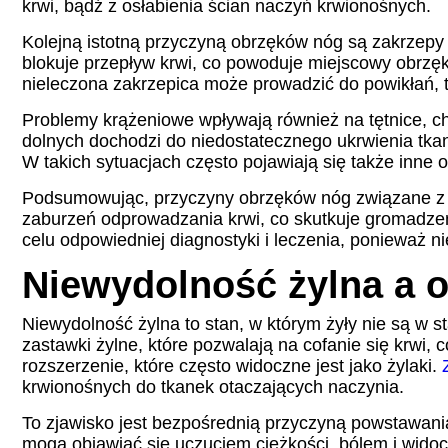
krwi, bądź z osłabienia ścian naczyń krwionośnych.
Kolejną istotną przyczyną obrzęków nóg są zakrzepy 
blokuje przepływ krwi, co powoduje miejscowy obrzęk
nieleczona zakrzepica może prowadzić do powikłań, ta
Problemy krążeniowe wpływają również na tętnice, c
dolnych dochodzi do niedostatecznego ukrwienia tka
W takich sytuacjach często pojawiają się także inne 
Podsumowując, przyczyny obrzęków nóg związane z p
zaburzeń odprowadzania krwi, co skutkuje gromadzen
celu odpowiedniej diagnostyki i leczenia, ponieważ
Niewydolność żylna a o
Niewydolność żylna to stan, w którym żyły nie są w 
zastawki żylne, które pozwalają na cofanie się krwi,
rozszerzenie, które często widoczne jest jako żylaki.
krwionośnych do tkanek otaczających naczynia.
To zjawisko jest bezpośrednią przyczyną powstawan
mogą objawiać się uczuciem ciężkości, bólem i widoc