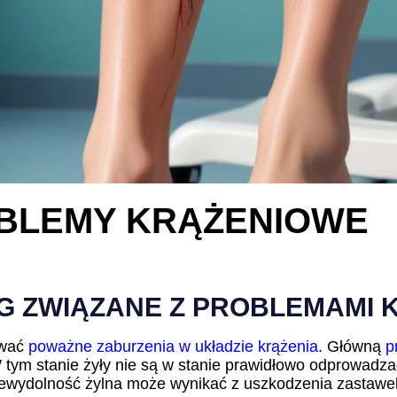
OBLEMY KRĄŻENIOWE
 ZWIĄZANE Z PROBLEMAMI 
ować
poważne zaburzenia w układzie krążenia
. Główną
p
tym stanie żyły nie są w stanie prawidłowo odprowadza
iewydolność żylna może wynikać z uszkodzenia zastawek 