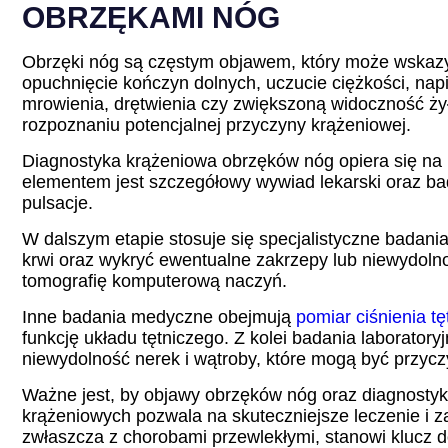
OBRZĘKAMI NÓG
Obrzęki nóg są częstym objawem, który może wskaz
opuchnięcie kończyn dolnych, uczucie ciężkości, napi
mrowienia, drętwienia czy zwiększoną widoczność ży
rozpoznaniu potencjalnej przyczyny krążeniowej.
Diagnostyka krążeniowa obrzęków nóg opiera się n
elementem jest szczegółowy wywiad lekarski oraz bad
pulsacje.
W dalszym etapie stosuje się specjalistyczne badani
krwi oraz wykryć ewentualne zakrzepy lub niewydolno
tomografię komputerową naczyń.
Inne badania medyczne obejmują
pomiar ciśnienia t
funkcję układu tętniczego. Z kolei badania laborator
niewydolność nerek i wątroby, które mogą być przyc
Ważne jest, by objawy obrzęków nóg oraz diagnosty
krążeniowych pozwala na skuteczniejsze leczenie i 
zwłaszcza z chorobami przewlekłymi, stanowi klucz 