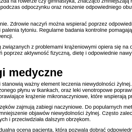
 jazda na rowerze czy gimnastyka, znacząco zmniejszają
g podczas odpoczynku oraz noszenie odpowiedniego obuw
zenie. Zdrowie naczyń można wspierać poprzez odpowiedn
 i palenia tytoniu. Regularne badania kontrolne pomag
encji.
wiązanych z problemami krążeniowymi opiera się na od
ń poprzez aktywność fizyczną, dietę i odpowiednie nawy
gi medyczne
 stanowią ważny element leczenia niewydolności żylnej
onego płynu w tkankach, oraz leki venotropowe poprawia
prawiające krążenie mikronaczyniowe, które wspierają pr
zęków zajmują zabiegi naczyniowe. Do popularnych metod
zmniejszenie objawów niewydolności żylnej. Często zalec
ch i przeciwdziała dalszym obrzękom.
idualna ocena pacjenta, która pozwala dobrać odpowiedn