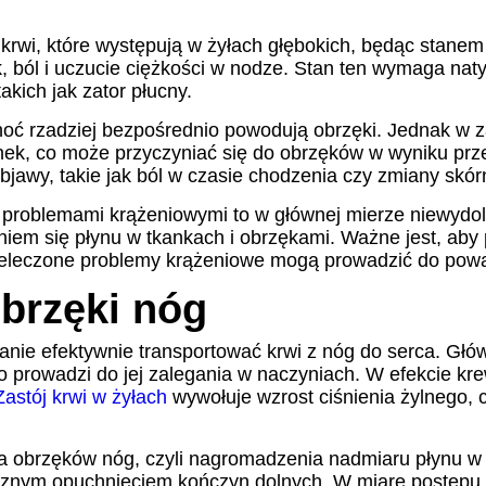
krwi, które występują w żyłach głębokich, będąc stanem
, ból i uczucie ciężkości w nodze. Stan ten wymaga nat
kich jak zator płucny.
hoć rzadziej bezpośrednio powodują obrzęki. Jednak w
nek, co może przyczyniać się do obrzęków w wyniku pr
objawy, takie jak ból w czasie chodzenia czy zmiany skór
roblemami krążeniowymi to w głównej mierze niewydoln
iem się płynu w tkankach i obrzękami. Ważne jest, aby
 nieleczone problemy krążeniowe mogą prowadzić do po
brzęki nóg
stanie efektywnie transportować krwi z nóg do serca. G
 co prowadzi do jej zalegania w naczyniach. W efekcie k
Zastój krwi w żyłach
wywołuje wzrost ciśnienia żylnego, 
ia obrzęków nóg, czyli nagromadzenia nadmiaru płynu w
znym opuchnięciem kończyn dolnych. W miarę postępu nie