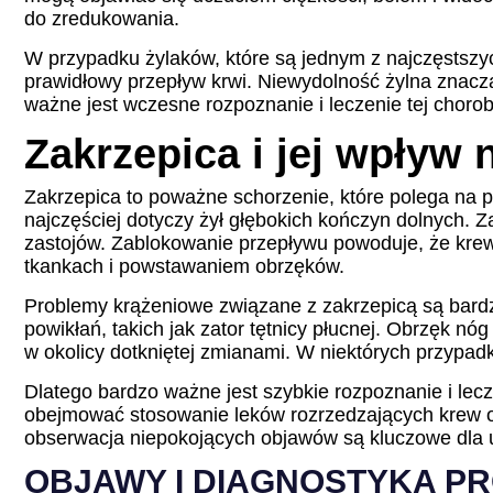
do zredukowania.
W przypadku żylaków, które są jednym z najczęstszyc
prawidłowy przepływ krwi. Niewydolność żylna znacz
ważne jest wczesne rozpoznanie i leczenie tej chor
Zakrzepica i jej wpływ 
Zakrzepica to poważne schorzenie, które polega na
najczęściej dotyczy żył głębokich kończyn dolnych. Z
zastojów. Zablokowanie przepływu powoduje, że kre
tkankach i powstawaniem obrzęków.
Problemy krążeniowe związane z zakrzepicą są bardz
powikłań, takich jak zator tętnicy płucnej. Obrzęk n
w okolicy dotkniętej zmianami. W niektórych przypa
Dlatego bardzo ważne jest szybkie rozpoznanie i le
obejmować stosowanie leków rozrzedzających krew o
obserwacja niepokojących objawów są kluczowe dla u
OBJAWY I DIAGNOSTYKA P