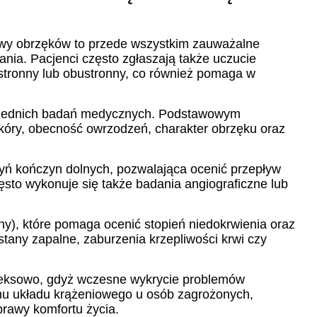
wy obrzęków to przede wszystkim zauważalne
ania. Pacjenci często zgłaszają także uczucie
stronny lub obustronny, co również pomaga w
owiednich badań medycznych. Podstawowym
skóry, obecność owrzodzeń, charakter obrzęku oraz
zyń kończyn dolnych, pozwalająca ocenić przepływ
ęsto wykonuje się także badania angiograficzne lub
), które pomaga ocenić stopień niedokrwienia oraz
stany zapalne, zaburzenia krzepliwości krwi czy
leksowo, gdyż wczesne wykrycie problemów
anu układu krążeniowego u osób zagrożonych,
rawy komfortu życia.