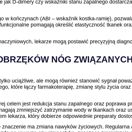
e jak D-dimery czy wskaźniki stanu zapalnego dostarcza
ego w kończynach (ABI – wskaźnik kostka-ramię), pozwal
funkcjonalne pomagają określić elastyczność tkanek oraz
naczyniowych, lekarze mogą postawić precyzyjną diagnoz
A OBRZĘKÓW NÓG ZWIĄZANYC
tylko uciążliwe, ale mogą również stanowić sygnał pow
, które łączy farmakoterapię, zmianę stylu życia oraz 
rej celem jest redukcja stanu zapalnego oraz poprawa p
 pomagają zmniejszyć zatrzymanie wody w tkankach oraz u
m lekarza, który dobierze odpowiednie preparaty dosto
e znaczenie ma zmiana nawyków życiowych. Regularna a