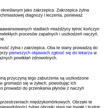
 określanym jako zakrzepica. Zakrzepica żylna
ychmiastowej diagnozy i leczenia, ponieważ
 zaawansowanych stadiach miażdżycy tętnic kończyn
zewlekłych procesów zapalnych i uszkodzeń naczyń.
ne.
ość żylna i zakrzepica. Oba te stany prowadzą do
 przy
pierwszych objawach zgłosić się do lekarza
w
ważnych powikłań zdrowotnych.
łówną przyczyną tego zaburzenia są uszkodzone
rew gromadzi się w żyłach, powodując ich
co prowadzi do przenikania płynów z naczyń
 przestrzeniach międzykomórkowych. Obrzęki te
wydolności żylnej obrzęki stają się trwałe i trudne